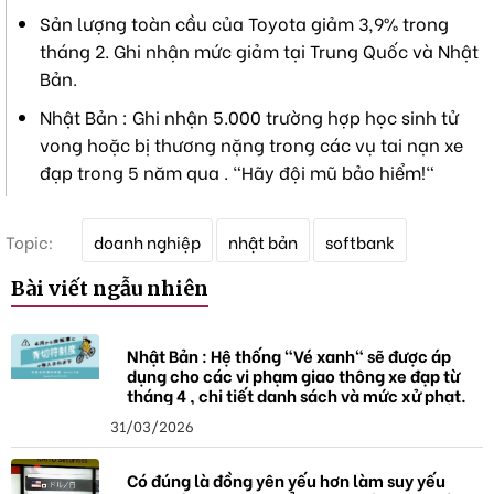
Sản lượng toàn cầu của Toyota giảm 3,9% trong
tháng 2. Ghi nhận mức giảm tại Trung Quốc và Nhật
Bản.
Nhật Bản : Ghi nhận 5.000 trường hợp học sinh tử
vong hoặc bị thương nặng trong các vụ tai nạn xe
đạp trong 5 năm qua . "Hãy đội mũ bảo hiểm!"
T
Topic:
doanh nghiệp
nhật bản
softbank
ừ
k
Bài viết ngẫu nhiên
h
ó
a
Nhật Bản : Hệ thống "Vé xanh" sẽ được áp
dụng cho các vi phạm giao thông xe đạp từ
tháng 4 , chi tiết danh sách và mức xử phạt.
31/03/2026
Có đúng là đồng yên yếu hơn làm suy yếu