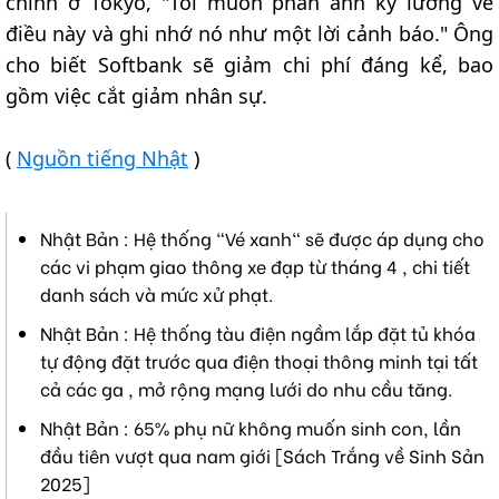
chính ở Tokyo, "Tôi muốn phản ánh kỹ lưỡng về
điều này và ghi nhớ nó như một lời cảnh báo." Ông
cho biết Softbank sẽ giảm chi phí đáng kể, bao
gồm việc cắt giảm nhân sự.
(
Nguồn tiếng Nhật
)
Nhật Bản : Hệ thống "Vé xanh" sẽ được áp dụng cho
các vi phạm giao thông xe đạp từ tháng 4 , chi tiết
danh sách và mức xử phạt.
Nhật Bản : Hệ thống tàu điện ngầm lắp đặt tủ khóa
tự động đặt trước qua điện thoại thông minh tại tất
cả các ga , mở rộng mạng lưới do nhu cầu tăng.
Nhật Bản : 65% phụ nữ không muốn sinh con, lần
đầu tiên vượt qua nam giới [Sách Trắng về Sinh Sản
2025]