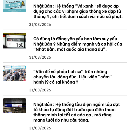
a
Nhật Bản : Hệ thống "Vé xanh" sẽ được áp
dụng cho các vi phạm giao thông xe đạp từ
tháng 4 , chi tiết danh sách và mức xử phạt.
31/03/2026
Có đúng là đồng yên yếu hơn làm suy yếu
Nhật Bản ? Những điểm mạnh và cơ hội của
"Nhật Bản, một quốc gia thặng dư".
31/03/2026
"Vấn đề về phép lịch sự" trên những
chuyến tàu đông đúc. Liệu việc "cầm"
hành lý có sai không ?
31/03/2026
Nhật Bản : Hệ thống tàu điện ngầm lắp đặt
tủ khóa tự động đặt trước qua điện thoại
thông minh tại tất cả các ga , mở rộng
mạng lưới do nhu cầu tăng.
31/03/2026