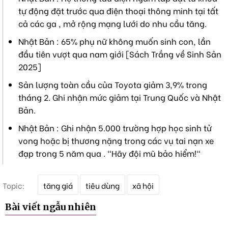
tự động đặt trước qua điện thoại thông minh tại tất
cả các ga , mở rộng mạng lưới do nhu cầu tăng.
Nhật Bản : 65% phụ nữ không muốn sinh con, lần
đầu tiên vượt qua nam giới [Sách Trắng về Sinh Sản
2025]
Sản lượng toàn cầu của Toyota giảm 3,9% trong
tháng 2. Ghi nhận mức giảm tại Trung Quốc và Nhật
Bản.
Nhật Bản : Ghi nhận 5.000 trường hợp học sinh tử
vong hoặc bị thương nặng trong các vụ tai nạn xe
đạp trong 5 năm qua . "Hãy đội mũ bảo hiểm!"
T
Topic:
tăng giá
tiêu dùng
xã hội
ừ
k
Bài viết ngẫu nhiên
h
ó