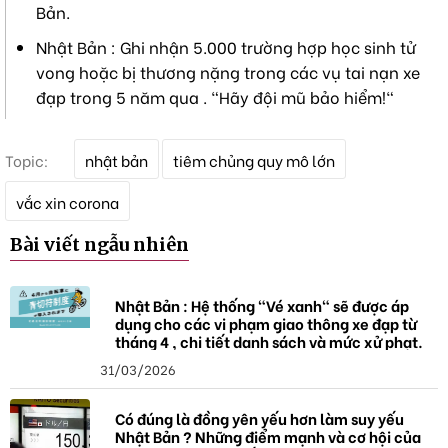
Bản.
Nhật Bản : Ghi nhận 5.000 trường hợp học sinh tử
vong hoặc bị thương nặng trong các vụ tai nạn xe
đạp trong 5 năm qua . "Hãy đội mũ bảo hiểm!"
T
Topic:
nhật bản
tiêm chủng quy mô lớn
ừ
k
vắc xin corona
h
ó
Bài viết ngẫu nhiên
a
Nhật Bản : Hệ thống "Vé xanh" sẽ được áp
dụng cho các vi phạm giao thông xe đạp từ
tháng 4 , chi tiết danh sách và mức xử phạt.
31/03/2026
Có đúng là đồng yên yếu hơn làm suy yếu
Nhật Bản ? Những điểm mạnh và cơ hội của