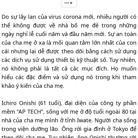
•••
Do sự lây lan của virus corona mới, nhiều người có
thể không được về nhà bố mẹ đẻ trong những
ngày nghỉ lễ cuối năm và đầu năm mới. Sự an toàn
của cha mẹ ở xa là mối quan tâm lớn nhất của con
cái nhưng lại dễ được theo dõi bằng cách sử dụng
các dịch vụ sử dụng thiết bị kỹ thuật số. Tuy nhiên,
nó không phải là tất cả các mục đích. Họ muốn
hiểu các đặc điểm và sử dụng nó trong khi tham
khảo ý kiến của cha mẹ.
Ichiro Onishi (61 tuổi), đại diện của công ty phần
mềm "AP TECH", sống với mẹ ở độ tuổi ngoài 80 tại
nhà của cha mẹ mình ở tỉnh Iwate. Người cha sống
trong viện dưỡng lão. Ông rời gia đình ở Tokyo để
theo dõi cha mẹ. Tuy nhiên, ông Onishi thường rời