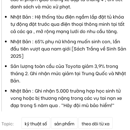
danh sách và mức xử phạt.
Nhật Bản : Hệ thống tàu điện ngầm lắp đặt tủ khóa
tự động đặt trước qua điện thoại thông minh tại tất
cả các ga , mở rộng mạng lưới do nhu cầu tăng.
Nhật Bản : 65% phụ nữ không muốn sinh con, lần
đầu tiên vượt qua nam giới [Sách Trắng về Sinh Sản
2025]
Sản lượng toàn cầu của Toyota giảm 3,9% trong
tháng 2. Ghi nhận mức giảm tại Trung Quốc và Nhật
Bản.
Nhật Bản : Ghi nhận 5.000 trường hợp học sinh tử
vong hoặc bị thương nặng trong các vụ tai nạn xe
đạp trong 5 năm qua . "Hãy đội mũ bảo hiểm!"
T
Topic:
kỹ thuật số
sản phẩm
theo dõi từ xa
ừ