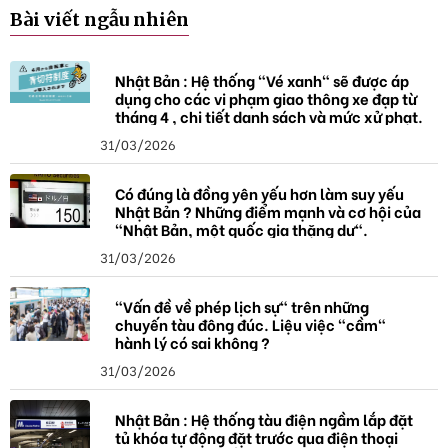
k
Bài viết ngẫu nhiên
h
ó
a
Nhật Bản : Hệ thống "Vé xanh" sẽ được áp
dụng cho các vi phạm giao thông xe đạp từ
tháng 4 , chi tiết danh sách và mức xử phạt.
31/03/2026
Có đúng là đồng yên yếu hơn làm suy yếu
Nhật Bản ? Những điểm mạnh và cơ hội của
"Nhật Bản, một quốc gia thặng dư".
31/03/2026
"Vấn đề về phép lịch sự" trên những
chuyến tàu đông đúc. Liệu việc "cầm"
hành lý có sai không ?
31/03/2026
Nhật Bản : Hệ thống tàu điện ngầm lắp đặt
tủ khóa tự động đặt trước qua điện thoại