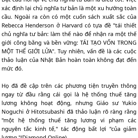
xác định lại chủ nghĩa tư bản là một xu hướng toàn
cầu. Ngoài ra còn có một cuốn sách xuất sắc của
Rebecca Henderson ở Harvard có tựa đề "tái thiết
chủ nghĩa tư bản: làm thế nào để nhận ra một thế
giới công bằng và bền vững: TÁI TẠO VỐN TRONG
MỘT THẾ GIỚI LỬA". Tuy nhiên, vấn đề là các cuộc
thảo luận của Nhật Bản hoàn toàn không đạt đến
mức đó.
Họ đã đề cập trên các phương tiện truyền thông
ngay từ đầu rằng cái gọi là hệ thống thuế tăng
lương không hoạt động, nhưng Giáo sư Yukio
Noguchi ở Hitotsubashi đã thảo luận rõ ràng rằng
"một hệ thống thuế tăng lương vi phạm các
nguyên tắc kinh tế," tác động bất lợi "của giảm
lương "(Diamond Online).