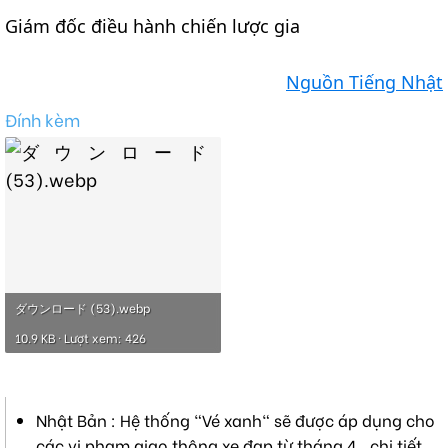
Giám đốc điều hành chiến lược gia
Nguồn Tiếng Nhật
Đính kèm
ダウンロード (53).webp
10.9 KB · Lượt xem: 426
Nhật Bản : Hệ thống "Vé xanh" sẽ được áp dụng cho
các vi phạm giao thông xe đạp từ tháng 4 , chi tiết