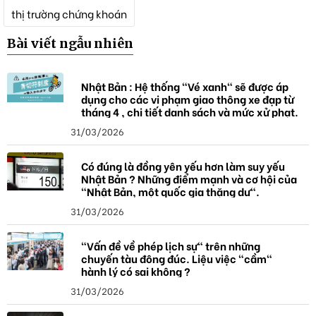
k
thị trường chứng khoán
h
ó
Bài viết ngẫu nhiên
a
Nhật Bản : Hệ thống "Vé xanh" sẽ được áp
dụng cho các vi phạm giao thông xe đạp từ
tháng 4 , chi tiết danh sách và mức xử phạt.
31/03/2026
Có đúng là đồng yên yếu hơn làm suy yếu
Nhật Bản ? Những điểm mạnh và cơ hội của
"Nhật Bản, một quốc gia thặng dư".
31/03/2026
"Vấn đề về phép lịch sự" trên những
chuyến tàu đông đúc. Liệu việc "cầm"
hành lý có sai không ?
31/03/2026