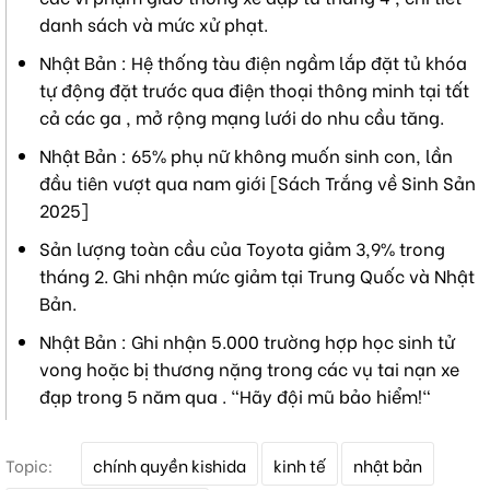
danh sách và mức xử phạt.
Nhật Bản : Hệ thống tàu điện ngầm lắp đặt tủ khóa
tự động đặt trước qua điện thoại thông minh tại tất
cả các ga , mở rộng mạng lưới do nhu cầu tăng.
Nhật Bản : 65% phụ nữ không muốn sinh con, lần
đầu tiên vượt qua nam giới [Sách Trắng về Sinh Sản
2025]
Sản lượng toàn cầu của Toyota giảm 3,9% trong
tháng 2. Ghi nhận mức giảm tại Trung Quốc và Nhật
Bản.
Nhật Bản : Ghi nhận 5.000 trường hợp học sinh tử
vong hoặc bị thương nặng trong các vụ tai nạn xe
đạp trong 5 năm qua . "Hãy đội mũ bảo hiểm!"
T
Topic:
chính quyền kishida
kinh tế
nhật bản
ừ