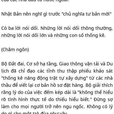
Nhật Bản nên nghĩ gì trước "chủ nghĩa tư bản mới"
Có ba lời nói dối. Những lời nói dối thông thường,
những lời nói dối lớn và những con số thống kê.
(Châm ngôn)
Bộ Đất đai, Cơ sở hạ tầng, Giao thông vận tải và Du
lịch đã chỉ đạo các tỉnh thu thập phiếu khảo sát
"thống kê năng động trật tự xây dựng" từ các nhà
thầu để viết lại cơ bản hồ sơ đặt hàng. Bộ giải thích
rằng lý do của việc đếm kép dài là "không thể hiểu
rõ tình hình thực tế do thiếu hiểu biết." Đừng sợ
làm cho mọi người trở nên ngu ngốc. Không có lý
do gì cho một trò đùa như vậy.