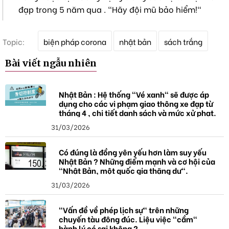
đạp trong 5 năm qua . "Hãy đội mũ bảo hiểm!"
T
Topic:
biện pháp corona
nhật bản
sách trắng
ừ
k
Bài viết ngẫu nhiên
h
ó
a
Nhật Bản : Hệ thống "Vé xanh" sẽ được áp
dụng cho các vi phạm giao thông xe đạp từ
tháng 4 , chi tiết danh sách và mức xử phạt.
31/03/2026
Có đúng là đồng yên yếu hơn làm suy yếu
Nhật Bản ? Những điểm mạnh và cơ hội của
"Nhật Bản, một quốc gia thặng dư".
31/03/2026
"Vấn đề về phép lịch sự" trên những
chuyến tàu đông đúc. Liệu việc "cầm"
hành lý có sai không ?