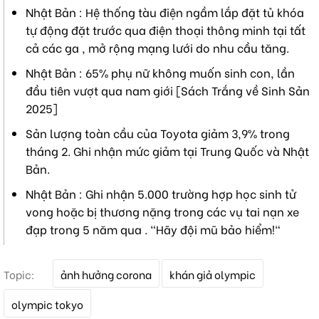
Nhật Bản : Hệ thống tàu điện ngầm lắp đặt tủ khóa
tự động đặt trước qua điện thoại thông minh tại tất
cả các ga , mở rộng mạng lưới do nhu cầu tăng.
Nhật Bản : 65% phụ nữ không muốn sinh con, lần
đầu tiên vượt qua nam giới [Sách Trắng về Sinh Sản
2025]
Sản lượng toàn cầu của Toyota giảm 3,9% trong
tháng 2. Ghi nhận mức giảm tại Trung Quốc và Nhật
Bản.
Nhật Bản : Ghi nhận 5.000 trường hợp học sinh tử
vong hoặc bị thương nặng trong các vụ tai nạn xe
đạp trong 5 năm qua . "Hãy đội mũ bảo hiểm!"
T
Topic:
ảnh hưởng corona
khán giả olympic
ừ
k
olympic tokyo
h