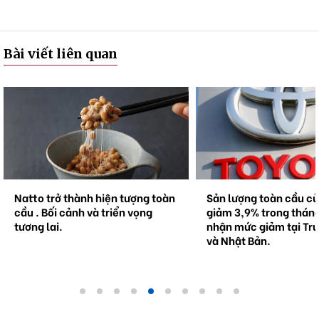
Bài viết liên quan
Sản lượng toàn cầu của Toyota
Nhật Bản : Ghi nhận 5
giảm 3,9% trong tháng 2. Ghi
trường hợp học sinh t
nhận mức giảm tại Trung Quốc
hoặc bị thương nặng t
và Nhật Bản.
vụ tai nạn xe đạp tron
qua . "Hãy đội mũ bảo