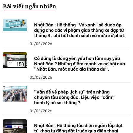
ó
Bài viết ngẫu nhiên
a
Nhật Bản : Hệ thống "Vé xanh" sẽ được áp
dụng cho các vi phạm giao thông xe đạp từ
tháng 4 , chi tiết danh sách và mức xử phạt.
31/03/2026
Có đúng là đồng yên yếu hơn làm suy yếu
Nhật Bản ? Những điểm mạnh và cơ hội của
"Nhật Bản, một quốc gia thặng dư".
31/03/2026
"Vấn đề về phép lịch sự" trên những
chuyến tàu đông đúc. Liệu việc "cầm"
hành lý có sai không ?
31/03/2026
Nhật Bản : Hệ thống tàu điện ngầm lắp đặt
tủ khóa tự động đặt trước qua điện thoại