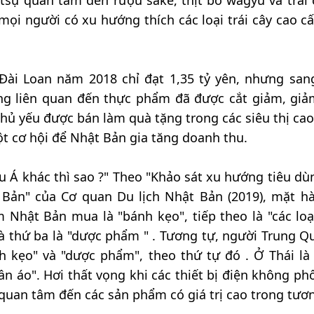
tsự quan tâm đến rượu sake, thịt bò wagyu và trái 
mọi người có xu hướng thích các loại trái cây cao c
 Đài Loan năm 2018 chỉ đạt 1,35 tỷ yên, nhưng sa
àng liên quan đến thực phẩm đã được cắt giảm, gi
hủ yếu được bán làm quà tặng trong các siêu thị cao
t cơ hội để Nhật Bản gia tăng doanh thu.
u Á khác thì sao ?" Theo "Khảo sát xu hướng tiêu dù
Bản" của Cơ quan Du lịch Nhật Bản (2019), mặt h
hật Bản mua là "bánh kẹo", tiếp theo là "các loạ
à thứ ba là "dược phẩm " . Tương tự, người Trung Q
 kẹo" và "dược phẩm", theo thứ tự đó . Ở Thái là
n áo". Hơi thất vọng khi các thiết bị điện không phổ
quan tâm đến các sản phẩm có giá trị cao trong tươn