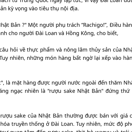
hách từ Trung Quốc ngay lập tức, vì vậy Đài Loan đư
Bản kỳ vọng vào tiêu thụ nội địa.
 Nhật Bản ?" Một người phụ trách “Rachigo!”, Điều hà
ành cho người Đài Loan và Hồng Kông, cho biết,
 câu hỏi về thực phẩm và nông lâm thủy sản của Nh
 Tuy nhiên, những món hàng bất ngờ lại xếp vào hà
t", là mặt hàng được người nước ngoài đến thăm Nh
áng ngạc nhiên là "rượu sake Nhật Bản" đứng thứ 
 rượu sake của Nhật Bản thường được bán với giá c
 hóa truyền thống ở Đài Loan. Tuy nhiên, mức độ ph