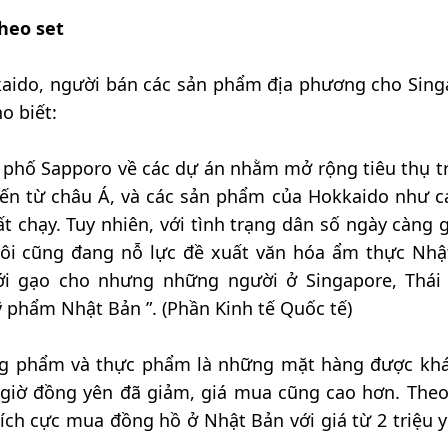
heo set
kaido, người bán các sản phẩm địa phương cho Sing
o biết:
h phố Sapporo về các dự án nhằm mở rộng tiêu thụ tr
đến từ châu Á, và các sản phẩm của Hokkaido như c
t chạy. Tuy nhiên, với tình trạng dân số ngày càng 
tôi cũng đang nỗ lực đề xuất văn hóa ẩm thực Nhậ
ới gạo cho nhưng những người ở Singapore, Thái
phẩm Nhật Bản ”. (Phần Kinh tế Quốc tế)
ng phẩm và thực phẩm là những mặt hàng được kh
 giờ đồng yên đã giảm, giá mua cũng cao hơn. Theo 
tích cực mua đồng hồ ở Nhật Bản với giá từ 2 triệu y