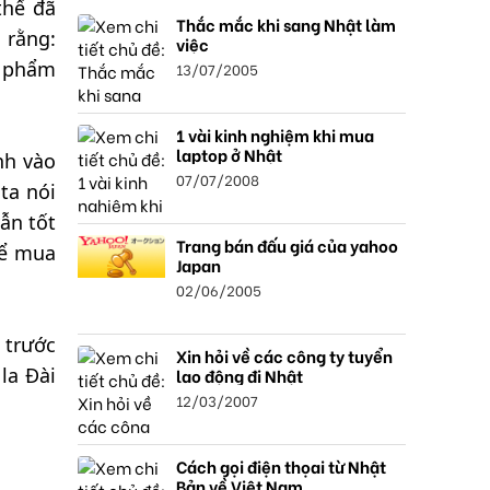
thế đã
Thắc mắc khi sang Nhật làm
 rằng:
việc
n phẩm
13/07/2005
1 vài kinh nghiệm khi mua
laptop ở Nhật
nh vào
07/07/2008
ta nói
ẫn tốt
Trang bán đấu giá của yahoo
để mua
Japan
02/06/2005
 trước
Xin hỏi về các công ty tuyển
la Đài
lao động đi Nhật
12/03/2007
Cách gọi điện thọai từ Nhật
Bản về Việt Nam.