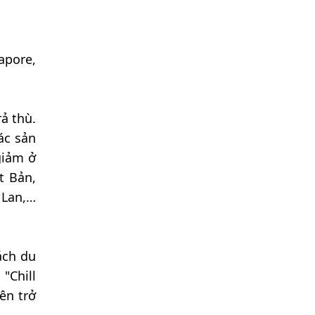
apore,
ả thù.
ác sản
giảm ở
t Bản,
 Lan,…
ách du
"Chill
ên trở