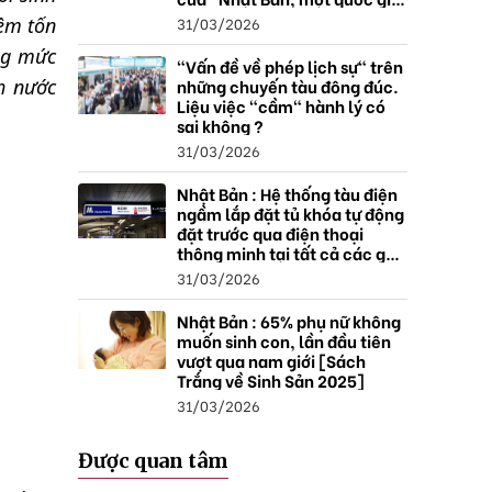
thặng dư".
31/03/2026
iêm tốn
ăng mức
"Vấn đề về phép lịch sự" trên
những chuyến tàu đông đúc.
h nước
Liệu việc "cầm" hành lý có
sai không ?
31/03/2026
Nhật Bản : Hệ thống tàu điện
ngầm lắp đặt tủ khóa tự động
đặt trước qua điện thoại
thông minh tại tất cả các ga ,
mở rộng mạng lưới do nhu
31/03/2026
cầu tăng.
Nhật Bản : 65% phụ nữ không
muốn sinh con, lần đầu tiên
vượt qua nam giới [Sách
Trắng về Sinh Sản 2025]
31/03/2026
Được quan tâm