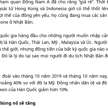
tham quan Đông Nam Á đã cho rằng “giá rẻ”. Thời 
goài từ Hong Kong và Indonesia giờ có thể thốt lên
 lợi thế của đồng yên yếu, họ cũng đang mua các sả
hone ở Nhật Bản.
5 quốc gia hàng đầu cho những người muốn nhập cả
) là Hàn Quốc, Thái Lan, Mỹ , Malaysia và Úc. Người 
 thế giới, nhưng đồng tiền của bất kỳ quốc gia nào v
 Đó là lý do tại sao mọi người đi du lịch Nhật Bản 
hối đoái vào tháng 10 năm 2019 và tháng 10 năm nay,
oảng 40% so với đô la Mỹ. Đồng nhân dân tệ và đô 
 won của Hàn Quốc giảm hơn 10%.
 bùng nổ sẽ tăng