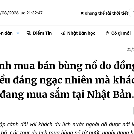
/08/2026 lúc 21:32:47
❌ Không thể tải thời tiết
ễn đàn
Điểm Tin
Nhật Bản học
Có gì mới
21/
inh mua bán bùng nổ do đồn
iều đáng ngạc nhiên mà khá
 đang mua sắm tại Nhật Bản
ập cảnh đối với khách du lịch nước ngoài đã được nới 
 bỏ. Các tour du lịch mua bùng nổ từ nước ngoài đang h