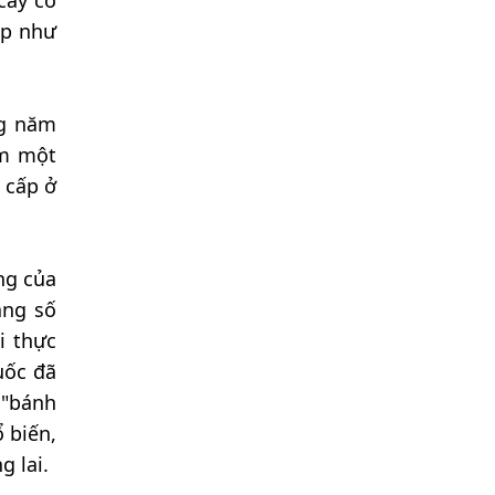
cây có
ấp như
ng năm
ảm một
 cấp ở
ng của
àng số
i thực
uốc đã
 "bánh
 biến,
g lai.