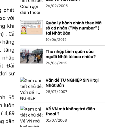
26/02/2005
g phát
so với
Quản lý hành chính theo Mã
ng khi
số cá nhân ("My number")
tại Nhật Bản
) . Cả
10/06/2015
o hãng
c tăng
Thu nhập bình quân của
người Nhật là bao nhiêu?
, nhập
26/06/2015
t, Đài
đợi sự
Vấn đề TU NGHIỆP SINH tại
Nhật Bản
28/07/2007
nh. Số
n luôn
Về VN mà không trả điện
( 4,89
thoại ?
01/07/2008
ằng dân