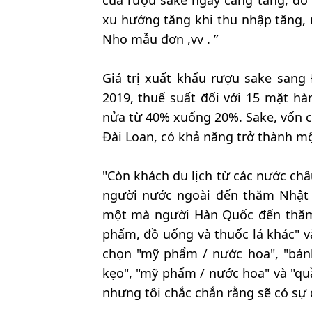
của rượu sake ngày càng tăng, do 
xu hướng tăng khi thu nhập tăng, 
Nho mẫu đơn ,vv . ”
Giá trị xuất khẩu rượu sake sang
2019, thuế suất đối với 15 mặt h
nửa từ 40% xuống 20%. Sake, vốn c
Đài Loan, có khả năng trở thành mộ
"Còn khách du lịch từ các nước châ
người nước ngoài đến thăm Nhật 
một mà người Hàn Quốc đến thăm N
phẩm, đồ uống và thuốc lá khác" v
chọn "mỹ phẩm / nước hoa", "bánh
kẹo", "mỹ phẩm / nước hoa" và "quầ
nhưng tôi chắc chắn rằng sẽ có sự 