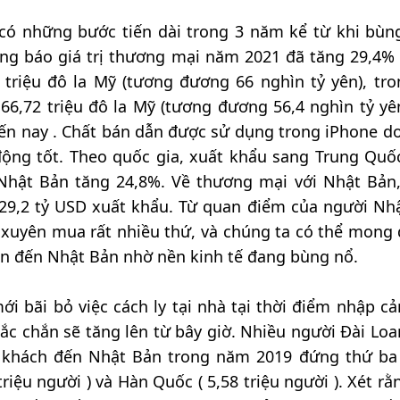
 có những bước tiến dài trong 3 năm kể từ khi bùn
ông báo giá trị thương mại năm 2021 đã tăng 29,4% 
triệu đô la Mỹ (tương đương 66 nghìn tỷ yên), tro
66,72 triệu đô la Mỹ (tương đương 56,4 nghìn tỷ yên
đến nay . Chất bán dẫn được sử dụng trong iPhone d
động tốt. Theo quốc gia, xuất khẩu sang Trung Quố
Nhật Bản tăng 24,8%. Về thương mại với Nhật Bản
 29,2 tỷ USD xuất khẩu. Từ quan điểm của người Nhậ
xuyên mua rất nhiều thứ, và chúng ta có thể mong 
an đến Nhật Bản nhờ nền kinh tế đang bùng nổ.
i bãi bỏ việc cách ly tại nhà tại thời điểm nhập cả
ắc chắn sẽ tăng lên từ bây giờ. Nhiều người Đài Loa
 khách đến Nhật Bản trong năm 2019 đứng thứ ba 
triệu người ) và Hàn Quốc ( 5,58 triệu người ). Xét r