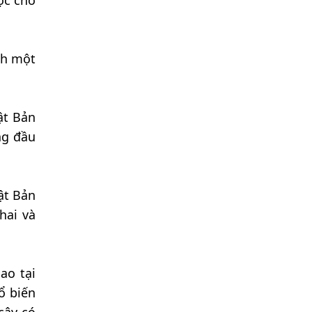
ợc cho
nh một
ật Bản
ng đầu
ật Bản
hai và
ao tại
ổ biến