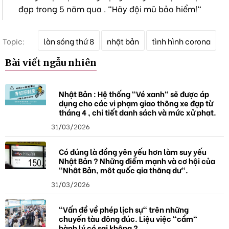
đạp trong 5 năm qua . "Hãy đội mũ bảo hiểm!"
T
Topic:
làn sóng thứ 8
nhật bản
tình hình corona
ừ
k
Bài viết ngẫu nhiên
h
ó
a
Nhật Bản : Hệ thống "Vé xanh" sẽ được áp
dụng cho các vi phạm giao thông xe đạp từ
tháng 4 , chi tiết danh sách và mức xử phạt.
31/03/2026
Có đúng là đồng yên yếu hơn làm suy yếu
Nhật Bản ? Những điểm mạnh và cơ hội của
"Nhật Bản, một quốc gia thặng dư".
31/03/2026
"Vấn đề về phép lịch sự" trên những
chuyến tàu đông đúc. Liệu việc "cầm"
hành lý có sai không ?