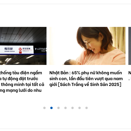
% phụ nữ không muốn
Natto trở thành hiện tượng toàn cầu
S
đầu tiên vượt qua nam
. Bối cảnh và triển vọng tương lai.
3
ắng về Sinh Sản 2025]
g