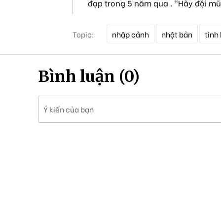
đạp trong 5 năm qua . "Hãy đội mũ
T
Topic:
nhập cảnh
nhật bản
tình
ừ
k
h
ó
Bình luận (0)
a
Ý kiến của bạn