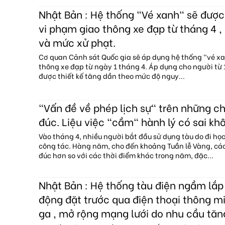
Nhật Bản : Hệ thống "Vé xanh" sẽ đượ
vi phạm giao thông xe đạp từ tháng 4 , 
và mức xử phạt.
Cơ quan Cảnh sát Quốc gia sẽ áp dụng hệ thống "vé x
thông xe đạp từ ngày 1 tháng 4. Áp dụng cho người từ 1
được thiết kế tăng dần theo mức độ nguy...
"Vấn đề về phép lịch sự" trên những c
đúc. Liệu việc "cầm" hành lý có sai kh
Vào tháng 4, nhiều người bắt đầu sử dụng tàu do đi họ
công tác. Hàng năm, cho đến khoảng Tuần lễ Vàng, c
đúc hơn so với các thời điểm khác trong năm, đặc...
Nhật Bản : Hệ thống tàu điện ngầm lắp 
động đặt trước qua điện thoại thông mi
ga , mở rộng mạng lưới do nhu cầu tăn