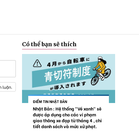
Có thể bạn sẽ thích
h luận.
ĐIỂM TIN NHẬT BẢN
Nhật Bản : Hệ thống "Vé xanh" sẽ
được áp dụng cho các vi phạm
giao thông xe đạp từ tháng 4 , chi
tiết danh sách và mức xử phạt.