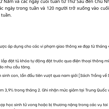
ứ Năm và các ngày cuối tuần từ Thứ Sáu đến Chủ Nh
c ngày trong tuần và 120 người trở xuống vào cuối
 tuần.
ược áp dụng cho các vi phạm giao thông xe đạp từ tháng 4
lắp đặt tủ khóa tự động đặt trước qua điện thoại thông mi
do nhu cầu tăng.
sinh con, lần đầu tiên vượt qua nam giới [Sách Trắng về 
m 3,9% trong tháng 2. Ghi nhận mức giảm tại Trung Quốc 
ợp học sinh tử vong hoặc bị thương nặng trong các vụ tai