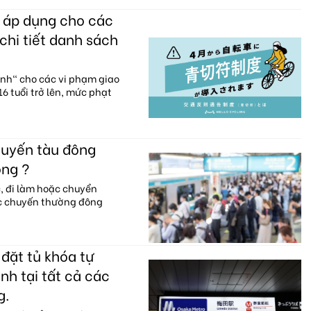
c áp dụng cho các
chi tiết danh sách
anh" cho các vi phạm giao
6 tuổi trở lên, mức phạt
huyến tàu đông
ông ?
c, đi làm hoặc chuyển
ác chuyến thường đông
đặt tủ khóa tự
nh tại tất cả các
g.