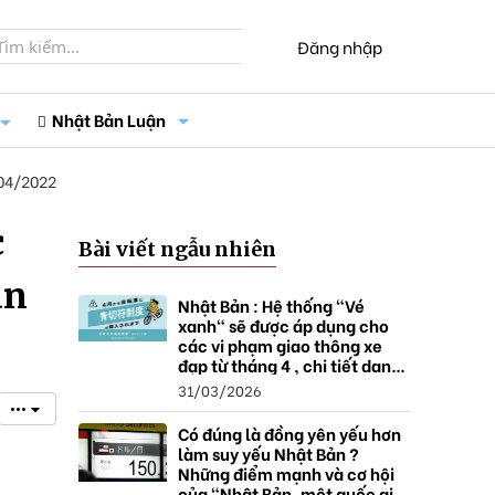
Đăng nhập
Nhật Bản Luận
04/2022
c
Bài viết ngẫu nhiên
àn
Nhật Bản : Hệ thống "Vé
xanh" sẽ được áp dụng cho
các vi phạm giao thông xe
đạp từ tháng 4 , chi tiết danh
sách và mức xử phạt.
31/03/2026
•••
Có đúng là đồng yên yếu hơn
làm suy yếu Nhật Bản ?
Những điểm mạnh và cơ hội
của "Nhật Bản, một quốc gia