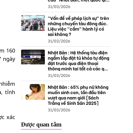
thặng dư".
31/03/2026
"Vấn đề về phép lịch sự" trên
những chuyến tàu đông đúc.
Liệu việc "cầm" hành lý có
sai không ?
31/03/2026
ảm 160
Nhật Bản : Hệ thống tàu điện
ngầm lắp đặt tủ khóa tự động
7 ngày
đặt trước qua điện thoại
thông minh tại tất cả các ga ,
mở rộng mạng lưới do nhu
31/03/2026
cầu tăng.
 nhiễm
Nhật Bản : 65% phụ nữ không
, tỉnh
muốn sinh con, lần đầu tiên
vượt qua nam giới [Sách
Trắng về Sinh Sản 2025]
31/03/2026
ợc xác
Được quan tâm