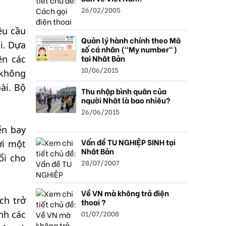
26/02/2005
êu cầu
Quản lý hành chính theo Mã
i. Dựa
số cá nhân ("My number")
tại Nhật Bản
ên các
10/06/2015
 không
ài. Bộ
Thu nhập bình quân của
người Nhật là bao nhiêu?
26/06/2015
ến bay
Vấn đề TU NGHIỆP SINH tại
ời một
Nhật Bản
ổi cho
28/07/2007
Về VN mà không trả điện
ch trở
thoại ?
01/07/2008
nh các