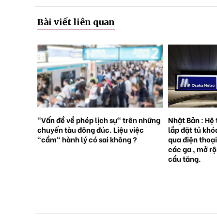
Bài viết liên quan
rên những
Nhật Bản : Hệ thống tàu điện ngầm
Nhật Bản : 65
việc
lắp đặt tủ khóa tự động đặt trước
sinh con, lần 
 ?
qua điện thoại thông minh tại tất cả
giới [Sách Tr
các ga , mở rộng mạng lưới do nhu
cầu tăng.