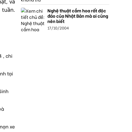
ật, và
 tuần.
Nghệ thuật cắm hoa rất độc
đáo của Nhật Bản mà ai cũng
nên biết
17/10/2004
 , chi
nh tại
Sinh
và
 nạn xe