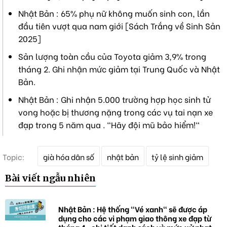
Nhật Bản : 65% phụ nữ không muốn sinh con, lần
đầu tiên vượt qua nam giới [Sách Trắng về Sinh Sản
2025]
Sản lượng toàn cầu của Toyota giảm 3,9% trong
tháng 2. Ghi nhận mức giảm tại Trung Quốc và Nhật
Bản.
Nhật Bản : Ghi nhận 5.000 trường hợp học sinh tử
vong hoặc bị thương nặng trong các vụ tai nạn xe
đạp trong 5 năm qua . "Hãy đội mũ bảo hiểm!"
T
Topic:
già hóa dân số
nhật bản
tỷ lệ sinh giảm
ừ
k
Bài viết ngẫu nhiên
h
ó
a
Nhật Bản : Hệ thống "Vé xanh" sẽ được áp
dụng cho các vi phạm giao thông xe đạp từ
tháng 4 , chi tiết danh sách và mức xử phạt.