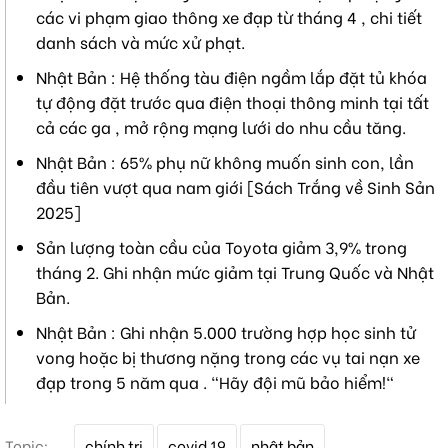
các vi phạm giao thông xe đạp từ tháng 4 , chi tiết
danh sách và mức xử phạt.
Nhật Bản : Hệ thống tàu điện ngầm lắp đặt tủ khóa
tự động đặt trước qua điện thoại thông minh tại tất
cả các ga , mở rộng mạng lưới do nhu cầu tăng.
Nhật Bản : 65% phụ nữ không muốn sinh con, lần
đầu tiên vượt qua nam giới [Sách Trắng về Sinh Sản
2025]
Sản lượng toàn cầu của Toyota giảm 3,9% trong
tháng 2. Ghi nhận mức giảm tại Trung Quốc và Nhật
Bản.
Nhật Bản : Ghi nhận 5.000 trường hợp học sinh tử
vong hoặc bị thương nặng trong các vụ tai nạn xe
đạp trong 5 năm qua . "Hãy đội mũ bảo hiểm!"
T
Topic:
chính trị
covid 19
nhật bản