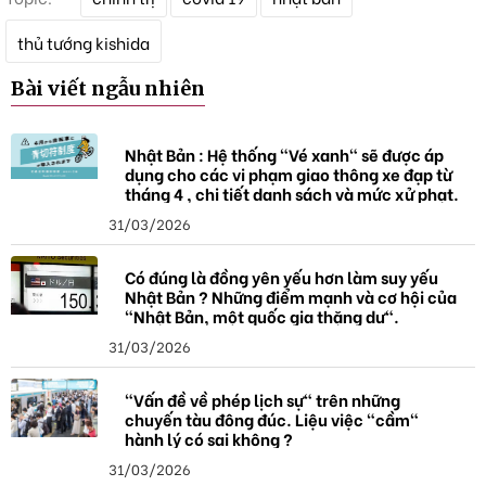
ừ
k
thủ tướng kishida
h
ó
Bài viết ngẫu nhiên
a
Nhật Bản : Hệ thống "Vé xanh" sẽ được áp
dụng cho các vi phạm giao thông xe đạp từ
tháng 4 , chi tiết danh sách và mức xử phạt.
31/03/2026
Có đúng là đồng yên yếu hơn làm suy yếu
Nhật Bản ? Những điểm mạnh và cơ hội của
"Nhật Bản, một quốc gia thặng dư".
31/03/2026
"Vấn đề về phép lịch sự" trên những
chuyến tàu đông đúc. Liệu việc "cầm"
hành lý có sai không ?
31/03/2026