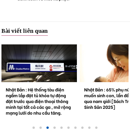
Bài viết liên quan
Nhật Bản : Hệ thống tàu điện
Nhật Bản : 65% phụ n
ngầm lắp đặt tủ khóa tự động
muốn sinh con, lần đầ
đặt trước qua điện thoại thông
qua nam giới [Sách Tr
minh tại tất cả các ga , mở rộng
Sinh Sản 2025]
mạng lưới do nhu cầu tăng.