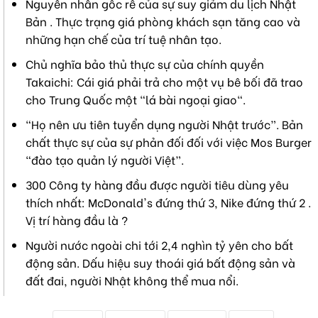
Nguyên nhân gốc rễ của sự suy giảm du lịch Nhật
Bản . Thực trạng giá phòng khách sạn tăng cao và
những hạn chế của trí tuệ nhân tạo.
Chủ nghĩa bảo thủ thực sự của chính quyền
Takaichi: Cái giá phải trả cho một vụ bê bối đã trao
cho Trung Quốc một "lá bài ngoại giao".
“Họ nên ưu tiên tuyển dụng người Nhật trước”. Bản
chất thực sự của sự phản đối đối với việc Mos Burger
“đào tạo quản lý người Việt”.
300 Công ty hàng đầu được người tiêu dùng yêu
thích nhất: McDonald's đứng thứ 3, Nike đứng thứ 2 .
Vị trí hàng đầu là ?
Người nước ngoài chi tới 2,4 nghìn tỷ yên cho bất
động sản. Dấu hiệu suy thoái giá bất động sản và
đất đai, người Nhật không thể mua nổi.
T