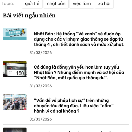
Topic:
giới trẻ
nhật bản
việc làm
xã hội
ừ
k
Bài viết ngẫu nhiên
h
ó
a
Nhật Bản : Hệ thống "Vé xanh" sẽ được áp
dụng cho các vi phạm giao thông xe đạp từ
tháng 4 , chi tiết danh sách và mức xử phạt.
31/03/2026
Có đúng là đồng yên yếu hơn làm suy yếu
Nhật Bản ? Những điểm mạnh và cơ hội của
"Nhật Bản, một quốc gia thặng dư".
31/03/2026
"Vấn đề về phép lịch sự" trên những
chuyến tàu đông đúc. Liệu việc "cầm"
hành lý có sai không ?
31/03/2026