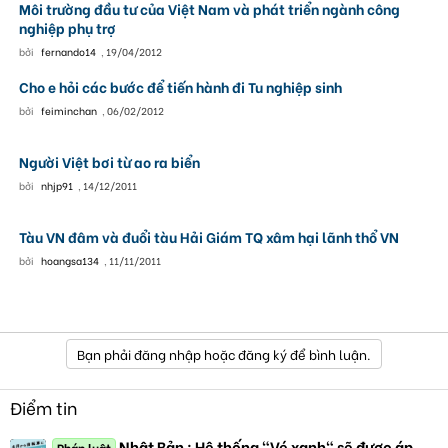
Môi trường đầu tư của Việt Nam và phát triển ngành công
nghiệp phụ trợ
bởi
fernando14
,
19/04/2012
Cho e hỏi các bước để tiến hành đi Tu nghiệp sinh
bởi
feiminchan
,
06/02/2012
Người Việt bơi từ ao ra biển
bởi
nhjp91
,
14/12/2011
Tàu VN đâm và đuổi tàu Hải Giám TQ xâm hại lãnh thổ VN
bởi
hoangsa134
,
11/11/2011
Bạn phải đăng nhập hoặc đăng ký để bình luận.
Điểm tin
Nhật Bản : Hệ thống "Vé xanh" sẽ được áp
Pháp luật