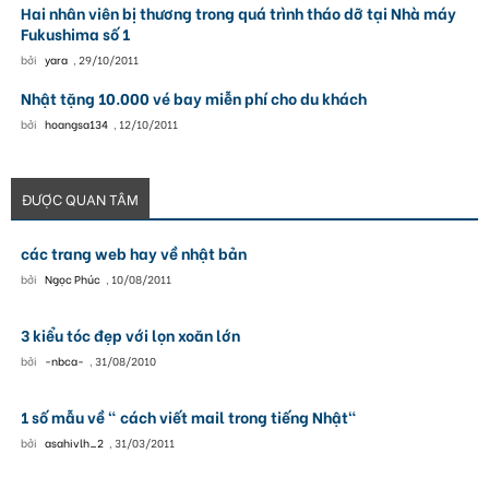
Hai nhân viên bị thương trong quá trình tháo dỡ tại Nhà máy
Fukushima số 1
bởi
yara
,
29/10/2011
Nhật tặng 10.000 vé bay miễn phí cho du khách
bởi
hoangsa134
,
12/10/2011
ĐƯỢC QUAN TÂM
các trang web hay về nhật bản
bởi
Ngọc Phúc
,
10/08/2011
3 kiểu tóc đẹp với lọn xoăn lớn
bởi
-nbca-
,
31/08/2010
1 số mẫu về " cách viết mail trong tiếng Nhật"
bởi
asahivlh_2
,
31/03/2011