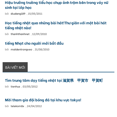
Hiệu trưởng trường tiểu học chụp ảnh trộm bên trong váy nữ
sinh tại lớp học
bởi
diudang189
,
15/05/2011
Học tiếng nhật qua những bài hát!Thư giãn với một bài hát
tiếng nhật nào!
bởi
thanhthanhnet
,
12/09/2010
tiếng Nhạt cho người mới bắt đầu
bởi
matdentrongveo
,
31/08/2010
BÀI VIẾT MỚI
Tìm trung tâm dạy tiếng nhật tại 滋賀県 甲賀市 甲賀町
bởi
tienhus
,
03/05/2012
Mời tham gia đội bóng đá tại khu vực tokyo!
bởi
telekom8x
,
24/04/2012