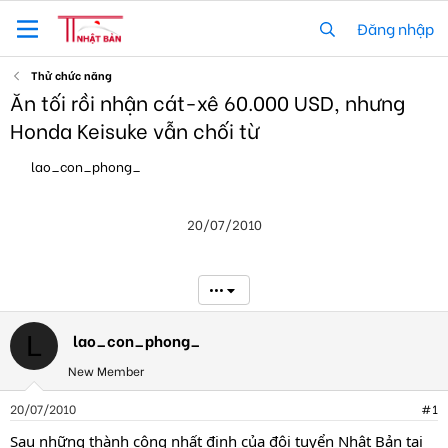
Đăng nhập
Thử chức năng
Ăn tối rồi nhận cát-xê 60.000 USD, nhưng
Honda Keisuke vẫn chối từ
T
N
lao_con_phong_
h
g
r
à
e
y
20/07/2010
a
g
d
ử
s
i
t
•••
a
r
t
lao_con_phong_
L
e
New Member
r
20/07/2010
#1
Sau những thành công nhất định của đội tuyển Nhật Bản tại