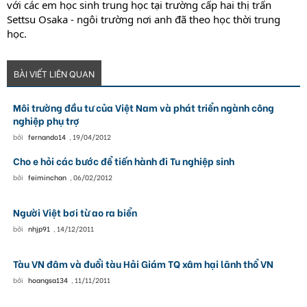
với các em học sinh trung học tại trường cấp hai thị trấn
Settsu Osaka - ngôi trường nơi anh đã theo học thời trung
học.
BÀI VIẾT LIÊN QUAN
Môi trường đầu tư của Việt Nam và phát triển ngành công
nghiệp phụ trợ
bởi
fernando14
,
19/04/2012
Cho e hỏi các bước để tiến hành đi Tu nghiệp sinh
bởi
feiminchan
,
06/02/2012
Người Việt bơi từ ao ra biển
bởi
nhjp91
,
14/12/2011
Tàu VN đâm và đuổi tàu Hải Giám TQ xâm hại lãnh thổ VN
bởi
hoangsa134
,
11/11/2011