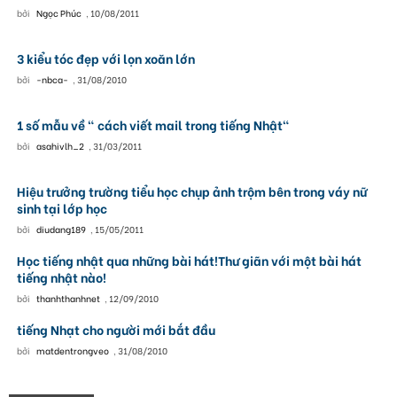
bởi
Ngọc Phúc
,
10/08/2011
3 kiểu tóc đẹp với lọn xoăn lớn
bởi
-nbca-
,
31/08/2010
1 số mẫu về " cách viết mail trong tiếng Nhật"
bởi
asahivlh_2
,
31/03/2011
Hiệu trưởng trường tiểu học chụp ảnh trộm bên trong váy nữ
sinh tại lớp học
bởi
diudang189
,
15/05/2011
Học tiếng nhật qua những bài hát!Thư giãn với một bài hát
tiếng nhật nào!
bởi
thanhthanhnet
,
12/09/2010
tiếng Nhạt cho người mới bắt đầu
bởi
matdentrongveo
,
31/08/2010