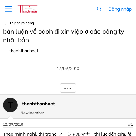
Đăng nhập
Thử chức năng
bàn luận về cách đi xin việc ở các công ty
nhật bản
T
N
thanhthanhnet
h
g
r
à
e
y
12/09/2010
a
g
d
ử
s
i
t
•••
a
r
t
thanhthanhnet
T
e
New Member
r
12/09/2010
#1
Theo mình nghĩ, thì trong ソーシャルマナーthì lúc đến cửa, fải