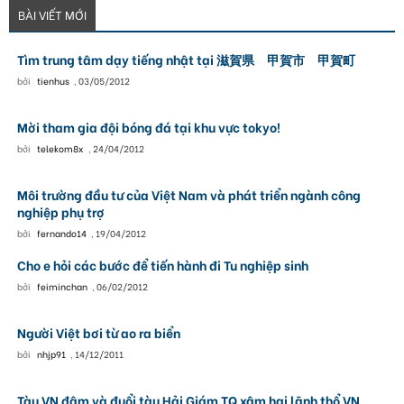
BÀI VIẾT MỚI
Tìm trung tâm dạy tiếng nhật tại 滋賀県 甲賀市 甲賀町
bởi
tienhus
,
03/05/2012
Mời tham gia đội bóng đá tại khu vực tokyo!
bởi
telekom8x
,
24/04/2012
Môi trường đầu tư của Việt Nam và phát triển ngành công
nghiệp phụ trợ
bởi
fernando14
,
19/04/2012
Cho e hỏi các bước để tiến hành đi Tu nghiệp sinh
bởi
feiminchan
,
06/02/2012
Người Việt bơi từ ao ra biển
bởi
nhjp91
,
14/12/2011
Tàu VN đâm và đuổi tàu Hải Giám TQ xâm hại lãnh thổ VN