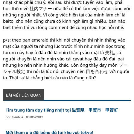
nhặt khác phải chú ý. Rồi sau khi được tuyển vào làm, phải
học thêm về 社内マナー nữa để có thể làm việc được cùng với
những người nhật. Vì công việc hiện tại của mình làm chỉ là
baito, cho nên cũng chưa có kinh nghiệm gì nhiều, bạn nào
biết thêm thì vui lòng comment để cùng nhau học hỏi nhé.
p/s: theo bạn emerald thì khi nói chuyện thì nhìn thẳng vào
mặt của người ta nhưng lúc trước hình như mình đọc trong
forum này hay ở đâu đó là nhìn thằng vào mặt là 失礼, có
người khuyên là nên nhìn vào cái cavat hay đâu đó đại loại
nhưng ko nên nhìn hướng khác. Còn ông thầy dạy môn ソー
シャル検定 thì nói là lúc nói chuyện nên 目を合わせ với người
ta. Thật sự là chẳng biết cái nào là đúng nữa?
BÀI VIẾT LIÊN QUAN
Tìm trung tâm dạy tiếng nhật tại 滋賀県 甲賀市 甲賀町
bởi
tienhus
,
03/05/2012
Mời tham gia đội bóng đá tại khu vực tokyo!