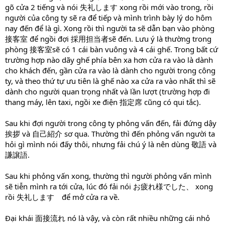
gõ cửa 2 tiếng và nói 失礼します xong rồi mới vào trong, rồi
người của công ty sẽ ra để tiếp và mình trình bày lý do hôm
nay đến để là gì. Xong rồi thì người ta sẽ dẫn bạn vào phòng
接客室 để ngồi đợi 採用担当者sẽ đến. Lưu ý là thường trong
phòng 接客室sẽ có 1 cái bàn vuông và 4 cái ghế. Trong bất cứ
trường hợp nào dãy ghế phía bên xa hơn cửa ra vào là dành
cho khách đến, gần cửa ra vào là dành cho người trong công
ty, và theo thứ tự ưu tiên là ghế nào xa cửa ra vào nhất thì sẽ
dành cho người quan trọng nhất và lần lượt (trường hợp đi
thang máy, lên taxi, ngồi xe điện 指定席 cũng có qui tắc).
Sau khi đợi người trong công ty phỏng vấn đến, fải đứng dậy
挨拶 và 自己紹介 sơ qua. Thường thì đến phỏng vấn người ta
hỏi gì mình nói đấy thôi, nhưng fải chú ý là nên dùng 敬語 và
謙譲語.
Sau khi phỏng vấn xong, thường thì người phỏng vấn mình
sẽ tiễn mình ra tới cửa, lúc đó fải nói お疲れ様でした、 xong
rồi 失礼します để mở cửa ra về.
Đại khái 面接流れ nó là vậy, và còn rất nhiều những cái nhỏ