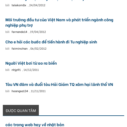
bởi
telekom8x
,
24/04/2012
Môi trường đầu tư của Việt Nam và phát triển ngành công
nghiệp phụ trợ
bởi
fernando14
,
19/04/2012
Cho e hỏi các bước để tiến hành đi Tu nghiệp sinh
bởi
feiminchan
,
06/02/2012
Người Việt bơi từ ao ra biển
bởi
nhjp91
,
14/12/2011
Tàu VN đâm và đuổi tàu Hải Giám TQ xâm hại lãnh thổ VN
bởi
hoangsa134
,
11/11/2011
ĐƯỢC QUAN TÂM
các trang web hay về nhật bản