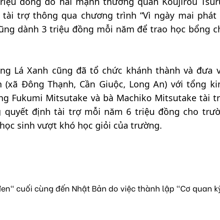
triệu đồng do hai mạnh thường quân Koujirou Tsur
tài trợ thông qua chương trình “Vì ngày mai phát t
ũng dành 3 triệu đồng mỗi năm để trao học bổng c
bổng Lá Xanh cũng đã tổ chức khánh thành và đưa 
 (xã Đông Thạnh, Cần Giuộc, Long An) với tổng ki
ng Fukumi Mitsutake và bà Machiko Mitsutake tài tr
 quyết định tài trợ mỗi năm 6 triệu đồng cho trư
học sinh vượt khó học giỏi của trường.
en" cuối cùng đến Nhật Bản do việc thành lập "Cơ quan k