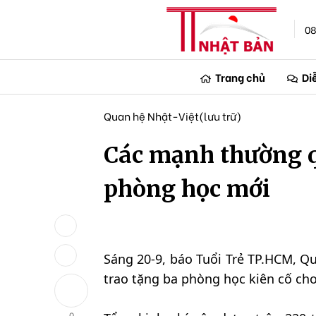
08
Trang chủ
Di
Quan hệ Nhật-Việt(lưu trữ)
Các mạnh thường q
phòng học mới
Sáng 20-9, báo Tuổi Trẻ TP.HCM, Q
trao tặng ba phòng học kiên cố cho
0