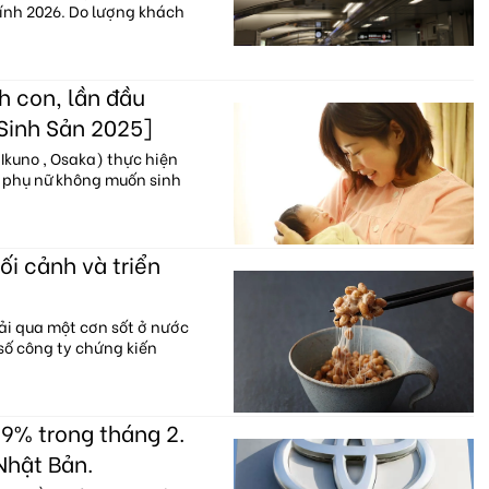
hính 2026. Do lượng khách
h con, lần đầu
 Sinh Sản 2025]
Ikuno , Osaka) thực hiện
% phụ nữ không muốn sinh
ối cảnh và triển
ải qua một cơn sốt ở nước
 số công ty chứng kiến
9% trong tháng 2.
Nhật Bản.