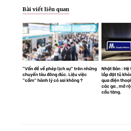
Bài viết liên quan
rên những
Nhật Bản : Hệ thống tàu điện ngầm
Nhật Bản : 65
việc
lắp đặt tủ khóa tự động đặt trước
sinh con, lần 
 ?
qua điện thoại thông minh tại tất cả
giới [Sách Tr
các ga , mở rộng mạng lưới do nhu
cầu tăng.