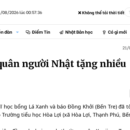
/08/2026 lúc 00:57:36
❌ Không thể tải thời tiết
ễn đàn
Điểm Tin
Nhật Bản học
Có gì mới
21/
uân người Nhật tặng nhiều
uĩ học bổng Lá Xanh và báo Đồng Khởi (Bến Tre) đã t
 Trường tiểu học Hòa Lợi (xã Hòa Lợi, Thạnh Phú, Bến