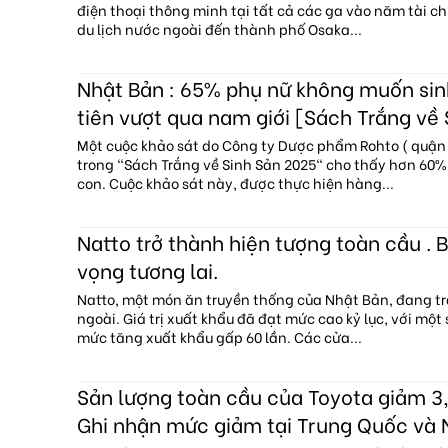
điện thoại thông minh tại tất cả các ga vào năm tài c
du lịch nước ngoài đến thành phố Osaka...
Nhật Bản : 65% phụ nữ không muốn sin
tiên vượt qua nam giới [Sách Trắng về
Một cuộc khảo sát do Công ty Dược phẩm Rohto ( quận 
trong "Sách Trắng về Sinh Sản 2025" cho thấy hơn 60
con. Cuộc khảo sát này, được thực hiện hàng...
Natto trở thành hiện tượng toàn cầu . B
vọng tương lai.
Natto, một món ăn truyền thống của Nhật Bản, đang tr
ngoài. Giá trị xuất khẩu đã đạt mức cao kỷ lục, với một
mức tăng xuất khẩu gấp 60 lần. Các cửa...
Sản lượng toàn cầu của Toyota giảm 3,
Ghi nhận mức giảm tại Trung Quốc và 