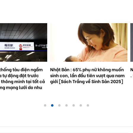
% phụ nữ không muốn
Natto trở thành hiện tượng toàn cầu
S
đầu tiên vượt qua nam
. Bối cảnh và triển vọng tương lai.
3
ắng về Sinh Sản 2025]
g