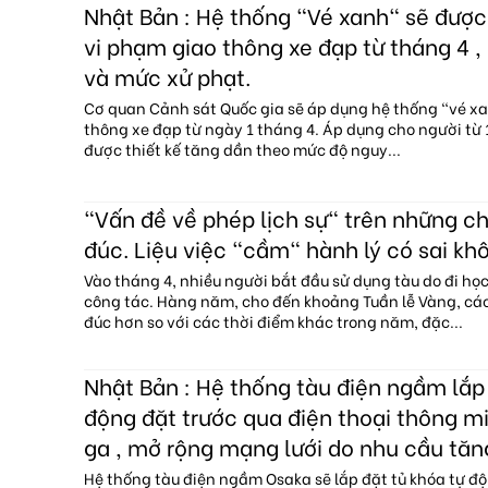
Nhật Bản : Hệ thống "Vé xanh" sẽ đượ
vi phạm giao thông xe đạp từ tháng 4 , 
và mức xử phạt.
Cơ quan Cảnh sát Quốc gia sẽ áp dụng hệ thống "vé x
thông xe đạp từ ngày 1 tháng 4. Áp dụng cho người từ 1
được thiết kế tăng dần theo mức độ nguy...
"Vấn đề về phép lịch sự" trên những c
đúc. Liệu việc "cầm" hành lý có sai kh
Vào tháng 4, nhiều người bắt đầu sử dụng tàu do đi họ
công tác. Hàng năm, cho đến khoảng Tuần lễ Vàng, c
đúc hơn so với các thời điểm khác trong năm, đặc...
Nhật Bản : Hệ thống tàu điện ngầm lắp 
động đặt trước qua điện thoại thông mi
ga , mở rộng mạng lưới do nhu cầu tăn
Hệ thống tàu điện ngầm Osaka sẽ lắp đặt tủ khóa tự độ