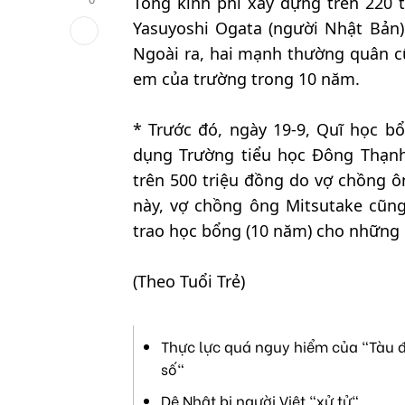
Tổng kinh phí xây dựng trên 220 
Yasuyoshi Ogata (người Nhật Bản) 
Ngoài ra, hai mạnh thường quân c
em của trường trong 10 năm.
* Trước đó, ngày 19-9, Quĩ học 
dụng Trường tiểu học Đông Thạnh
trên 500 triệu đồng do vợ chồng ô
này, vợ chồng ông Mitsutake cũng
trao học bổng (10 năm) cho những 
(Theo Tuổi Trẻ)
Thực lực quá nguy hiểm của "Tàu đ
số"
Dê Nhật bị người Việt "xử tử"