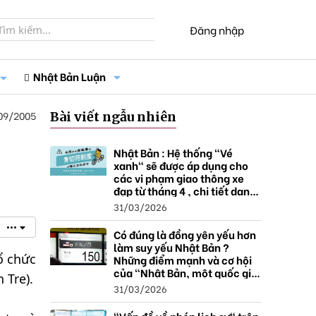
Đăng nhập
Nhật Bản Luận
09/2005
Bài viết ngẫu nhiên
Nhật Bản : Hệ thống "Vé
xanh" sẽ được áp dụng cho
các vi phạm giao thông xe
đạp từ tháng 4 , chi tiết danh
sách và mức xử phạt.
31/03/2026
•••
Có đúng là đồng yên yếu hơn
làm suy yếu Nhật Bản ?
ổ chức
Những điểm mạnh và cơ hội
của "Nhật Bản, một quốc gia
 Tre).
thặng dư".
31/03/2026