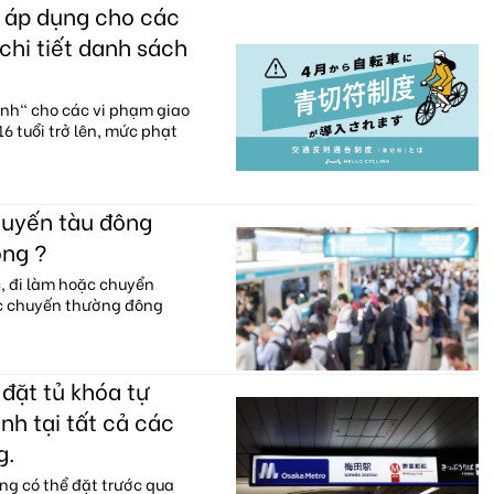
c áp dụng cho các
chi tiết danh sách
anh" cho các vi phạm giao
6 tuổi trở lên, mức phạt
huyến tàu đông
ông ?
c, đi làm hoặc chuyển
ác chuyến thường đông
đặt tủ khóa tự
nh tại tất cả các
g.
ng có thể đặt trước qua