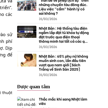
"Vấn đề về phép lịch sự" trên
uta và
những chuyến tàu đông đúc.
riển”.
Liệu việc "cầm" hành lý có
sai không ?
ho các
31/03/2026
Nhật Bản : Hệ thống tàu điện
ngầm lắp đặt tủ khóa tự động
vào sử
đặt trước qua điện thoại
thông minh tại tất cả các ga ,
nh phí
mở rộng mạng lưới do nhu
31/03/2026
ợ. Dịp
cầu tăng.
ờng để
Nhật Bản : 65% phụ nữ không
muốn sinh con, lần đầu tiên
vượt qua nam giới [Sách
Trắng về Sinh Sản 2025]
31/03/2026
Được quan tâm
ỹ thuật
Thắc mắc khi sang Nhật làm
việc