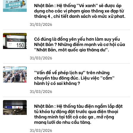
a
Nhật Bản : Hệ thống "Vé xanh" sẽ được áp
dụng cho các vi phạm giao thông xe đạp từ
tháng 4 , chi tiết danh sách và mức xử phạt.
31/03/2026
Có đúng là đồng yên yếu hơn làm suy yếu
Nhật Bản ? Những điểm mạnh và cơ hội của
"Nhật Bản, một quốc gia thặng dư".
31/03/2026
"Vấn đề về phép lịch sự" trên những
chuyến tàu đông đúc. Liệu việc "cầm"
hành lý có sai không ?
31/03/2026
Nhật Bản : Hệ thống tàu điện ngầm lắp đặt
tủ khóa tự động đặt trước qua điện thoại
thông minh tại tất cả các ga , mở rộng
mạng lưới do nhu cầu tăng.
31/03/2026