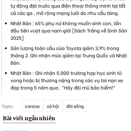
tự động đặt trước qua điện thoại thông minh tại tất
cả các ga , mở rộng mạng lưới do nhu cầu tăng.
Nhật Bản : 65% phụ nữ không muốn sinh con, lần
đầu tiên vượt qua nam giới [Sách Trắng về Sinh Sản
2025]
Sản lượng toàn cầu của Toyota giảm 3,9% trong
tháng 2. Ghi nhận mức giảm tại Trung Quốc và Nhật
Bản.
Nhật Bản : Ghi nhận 5.000 trường hợp học sinh tử
vong hoặc bị thương nặng trong các vụ tai nạn xe
đạp trong 5 năm qua . "Hãy đội mũ bảo hiểm!"
T
Topic:
corona
xã hội
đời sống
ừ
k
Bài viết ngẫu nhiên
h
ó