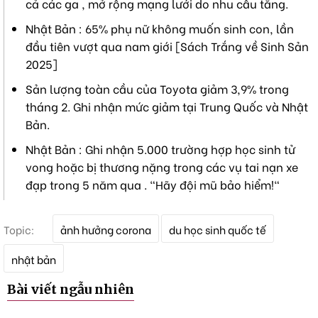
cả các ga , mở rộng mạng lưới do nhu cầu tăng.
Nhật Bản : 65% phụ nữ không muốn sinh con, lần
đầu tiên vượt qua nam giới [Sách Trắng về Sinh Sản
2025]
Sản lượng toàn cầu của Toyota giảm 3,9% trong
tháng 2. Ghi nhận mức giảm tại Trung Quốc và Nhật
Bản.
Nhật Bản : Ghi nhận 5.000 trường hợp học sinh tử
vong hoặc bị thương nặng trong các vụ tai nạn xe
đạp trong 5 năm qua . "Hãy đội mũ bảo hiểm!"
T
Topic:
ảnh hưởng corona
du học sinh quốc tế
ừ
k
nhật bản
h
ó
Bài viết ngẫu nhiên
a