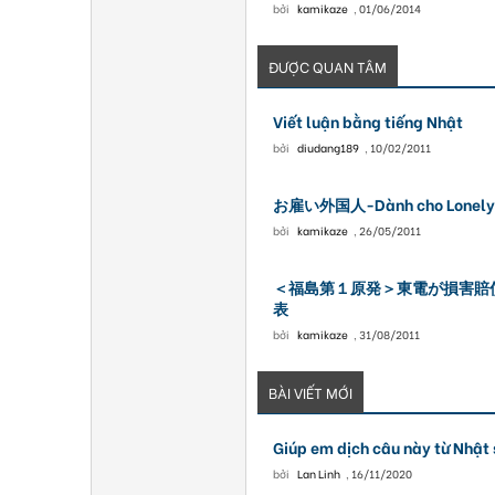
bởi
kamikaze
,
01/06/2014
ĐƯỢC QUAN TÂM
Viết luận bằng tiếng Nhật
bởi
diudang189
,
10/02/2011
お雇い外国人-Dành cho Lonely
bởi
kamikaze
,
26/05/2011
＜福島第１原発＞東電が損害賠
表
bởi
kamikaze
,
31/08/2011
BÀI VIẾT MỚI
Giúp em dịch câu này từ Nhật 
bởi
Lan Linh
,
16/11/2020