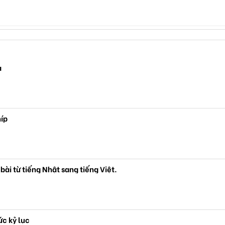
a
íp
 bài từ tiếng Nhật sang tiếng Việt.
ức kỷ lục