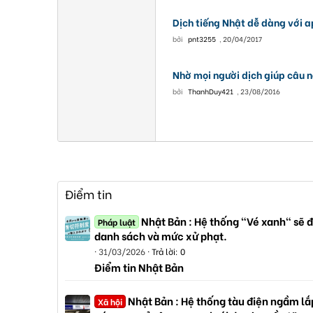
Dịch tiếng Nhật dễ dàng với a
bởi
pnt3255
,
20/04/2017
Nhờ mọi người dịch giúp câu n
bởi
ThanhDuy421
,
23/08/2016
Điểm tin
Nhật Bản : Hệ thống "Vé xanh" sẽ đ
Pháp luật
danh sách và mức xử phạt.
31/03/2026
Trả lời: 0
Điểm tin Nhật Bản
Nhật Bản : Hệ thống tàu điện ngầm lắp
Xã hội