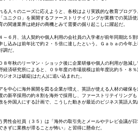
る人々のニーズに応えようと、各校はより実践的な教育プログラ
「ユニクロ」を展開するファーストリテイリングが業務での英語使
育の関連業界は絶好の商機とみて需要の掘り起こしに躍起だ。
～６月、法人契約や個人利用の会社員の入学者が前年同期比５割
申し込みは前年比で約２・５倍に達したという。Ｇａｂａの今年上
好調だ。
８年秋のリーマン・ショック後に企業研修や個人の利用が急減し
野経済研究所によると、０９年度の市場規模は前年度比約５・８％
のジオスは破綻(はたん)に追い込まれた。
を中心に海外展開を図る企業が増え、英語が使える人材の確保を
度の新卒採用の約８割を海外で採用し、ファーストリテイリングも
数を外国人にする計画で、こうした動きが最近のビジネス英語人気
男性会社員（３５）は「海外の取引先とメールやテレビ会議が日
できずに業務が滞ることが怖い」と習得に懸命だ。