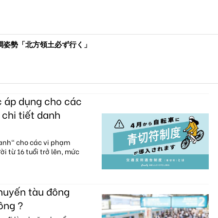
に同調姿勢「北方領土必ず行く」
c áp dụng cho các
 chi tiết danh
xanh" cho các vi phạm
i từ 16 tuổi trở lên, mức
chuyến tàu đông
ông ?