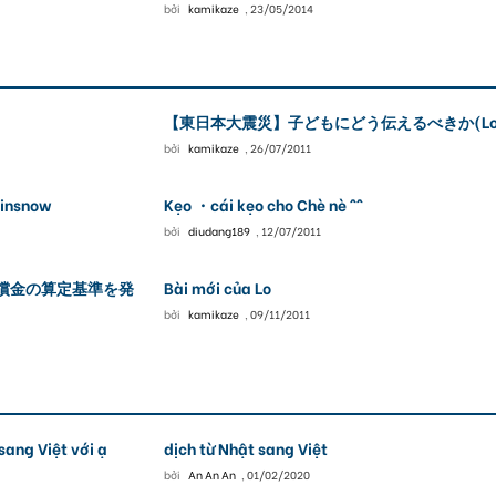
bởi
kamikaze
,
23/05/2014
【東日本大震災】子どもにどう伝えるべきか(Lo) 
bởi
kamikaze
,
26/07/2011
insnow
Kẹo ・cái kẹo cho Chè nè ^^
bởi
diudang189
,
12/07/2011
償金の算定基準を発
Bài mới của Lo
bởi
kamikaze
,
09/11/2011
sang Việt với ạ
dịch từ Nhật sang Việt
bởi
An An An
,
01/02/2020