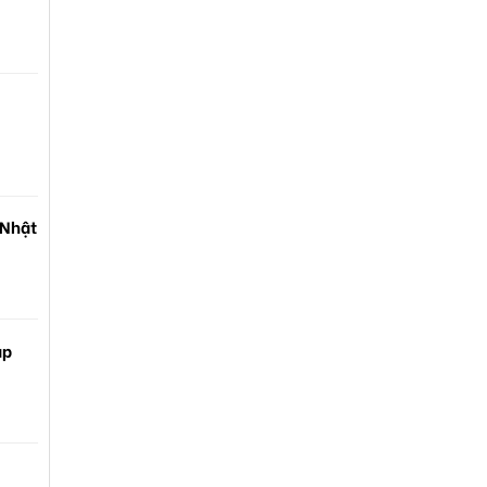
 Nhật
ạp