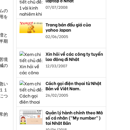
laptop ở Nhật
07/07/2008
ムの
用を
Trang bán đấu giá của
yahoo Japan
増と
02/06/2005
半期
Xin hỏi về các công ty tuyển
lao động đi Nhật
苦境
減の
12/03/2007
Cách gọi điện thọai từ Nhật
急い
Bản về Việt Nam.
１１
26/02/2005
につ
Quản lý hành chính theo Mã
常的
số cá nhân ("My number")
tại Nhật Bản
10/06/2015