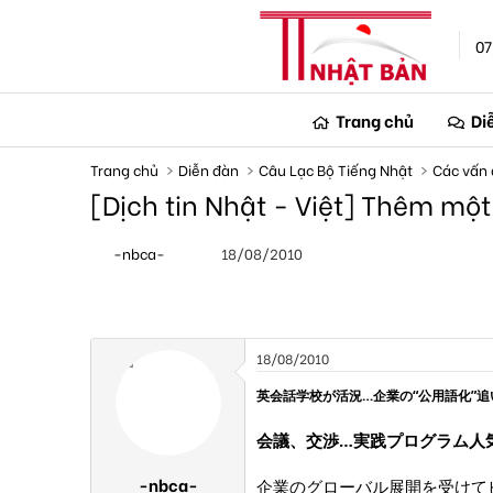
07
Trang chủ
Di
Trang chủ
Diễn đàn
Câu Lạc Bộ Tiếng Nhật
Các vấn 
[Dịch tin Nhật - Việt] Thêm một
T
N
-nbca-
18/08/2010
h
g
r
à
e
y
a
g
d
ử
s
i
18/08/2010
t
a
英会話学校が活況…企業の“公用語化”追
r
t
会議、交渉…実践プログラム人
e
r
-nbca-
企業のグローバル展開を受けて