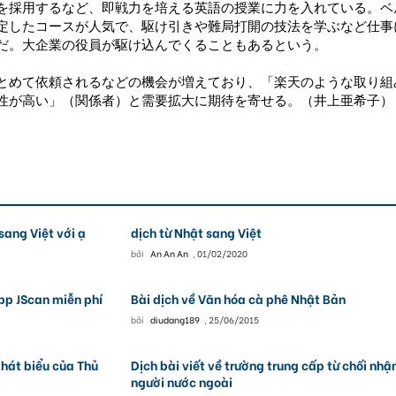
採用するなど、即戦力を培える英語の授業に力を入れている。ベ
定したコースが人気で、駆け引きや難局打開の技法を学ぶなど仕事
だ。大企業の役員が駆け込んでくることもあるという。
めて依頼されるなどの機会が増えており、「楽天のような取り組
性が高い」（関係者）と需要拡大に期待を寄せる。（井上亜希子）
sang Việt với ạ
dịch từ Nhật sang Việt
bởi
An An An
,
01/02/2020
pp JScan miễn phí
Bài dịch về Văn hóa cà phê Nhật Bản
bởi
diudang189
,
25/06/2015
phát biểu của Thủ
Dịch bài viết về trường trung cấp từ chối nhậ
người nước ngoài