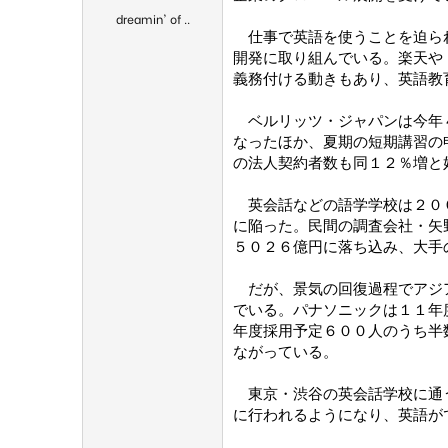
dreamin' of ..
仕事で英語を使うことを迫られ
開発に取り組んでいる。楽天や
義務付ける動きもあり、英語教
ベルリッツ・ジャパンは今年４
なったほか、夏期の短期講習の
の法人契約者数も同１２％増と
英会話などの語学学校は２００
に陥った。民間の調査会社・矢
５０２６億円に落ち込み、大手
だが、景気の回復過程でアジア
でいる。パナソニックは１１年
年度採用予定６００人のうち半
ながっている。
東京・渋谷の英会話学校に通う
に行われるようになり、英語が