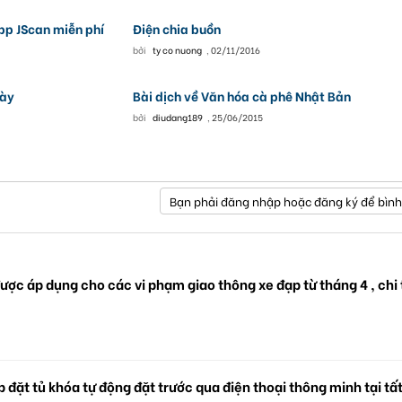
pp JScan miễn phí
Điện chia buồn
bởi
ty co nuong
,
02/11/2016
ày
Bài dịch về Văn hóa cà phê Nhật Bản
bởi
diudang189
,
25/06/2015
Bạn phải đăng nhập hoặc đăng ký để bình
ược áp dụng cho các vi phạm giao thông xe đạp từ tháng 4 , chi 
 đặt tủ khóa tự động đặt trước qua điện thoại thông minh tại tấ