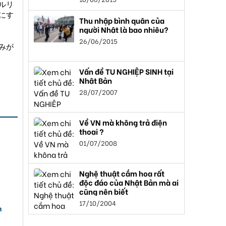
ルリ
にす
Thu nhập bình quân của
người Nhật là bao nhiêu?
26/06/2015
みが
Vấn đề TU NGHIỆP SINH tại
Nhật Bản
28/07/2007
Về VN mà không trả điện
thoại ?
01/07/2008
Nghệ thuật cắm hoa rất
độc đáo của Nhật Bản mà ai
cũng nên biết
17/10/2004
n