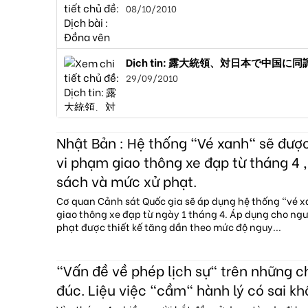
08/10/2010
Dịch tin: 露大統領、対日本で中国
29/09/2010
Nhật Bản : Hệ thống "Vé xanh" sẽ đượ
vi phạm giao thông xe đạp từ tháng 4 ,
sách và mức xử phạt.
Cơ quan Cảnh sát Quốc gia sẽ áp dụng hệ thống "vé 
giao thông xe đạp từ ngày 1 tháng 4. Áp dụng cho ngườ
phạt được thiết kế tăng dần theo mức độ nguy...
"Vấn đề về phép lịch sự" trên những 
đúc. Liệu việc "cầm" hành lý có sai kh