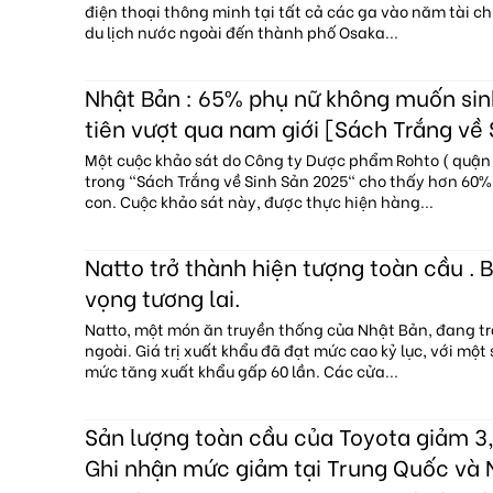
điện thoại thông minh tại tất cả các ga vào năm tài c
du lịch nước ngoài đến thành phố Osaka...
Nhật Bản : 65% phụ nữ không muốn sin
tiên vượt qua nam giới [Sách Trắng về
Một cuộc khảo sát do Công ty Dược phẩm Rohto ( quận 
trong "Sách Trắng về Sinh Sản 2025" cho thấy hơn 60
con. Cuộc khảo sát này, được thực hiện hàng...
Natto trở thành hiện tượng toàn cầu . B
vọng tương lai.
Natto, một món ăn truyền thống của Nhật Bản, đang tr
ngoài. Giá trị xuất khẩu đã đạt mức cao kỷ lục, với một
mức tăng xuất khẩu gấp 60 lần. Các cửa...
Sản lượng toàn cầu của Toyota giảm 3,
Ghi nhận mức giảm tại Trung Quốc và 