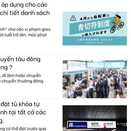
c áp dụng cho các
chi tiết danh sách
anh" cho các vi phạm giao
6 tuổi trở lên, mức phạt
huyến tàu đông
ông ?
c, đi làm hoặc chuyển
ác chuyến thường đông
đặt tủ khóa tự
nh tại tất cả các
g.
ng có thể đặt trước qua