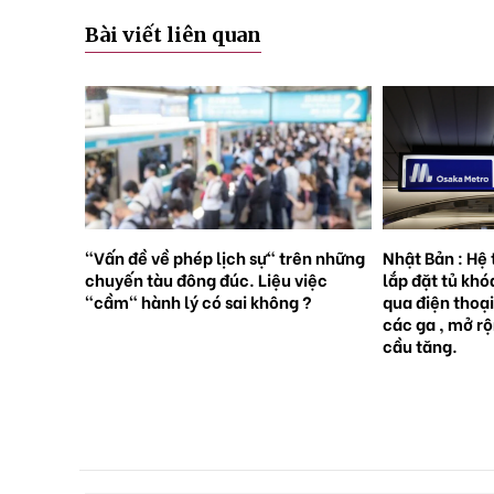
Bài viết liên quan
rên những
Nhật Bản : Hệ thống tàu điện ngầm
Nhật Bản : 65
việc
lắp đặt tủ khóa tự động đặt trước
sinh con, lần 
 ?
qua điện thoại thông minh tại tất cả
giới [Sách Tr
các ga , mở rộng mạng lưới do nhu
cầu tăng.