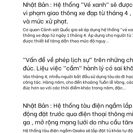
Nhật Bản : Hệ thống "Vé xanh" sẽ đượ
vi phạm giao thông xe đạp từ tháng 4 , 
và mức xử phạt.
Cơ quan Cảnh sát Quốc gia sẽ áp dụng hệ thống "vé x
thông xe đạp từ ngày 1 tháng 4. Áp dụng cho người từ 1
được thiết kế tăng dần theo mức độ nguy...
"Vấn đề về phép lịch sự" trên những c
đúc. Liệu việc "cầm" hành lý có sai kh
Vào tháng 4, nhiều người bắt đầu sử dụng tàu do đi họ
công tác. Hàng năm, cho đến khoảng Tuần lễ Vàng, c
đúc hơn so với các thời điểm khác trong năm, đặc...
Nhật Bản : Hệ thống tàu điện ngầm lắp 
động đặt trước qua điện thoại thông mi
ga , mở rộng mạng lưới do nhu cầu tăn
Hệ thống tàu điện ngầm Osaka sẽ lắp đặt tủ khóa tự độ