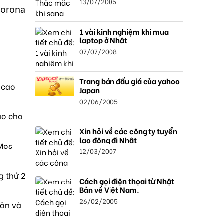
13/07/2005
Corona
1 vài kinh nghiệm khi mua
laptop ở Nhật
07/07/2008
Trang bán đấu giá của yahoo
 cao
Japan
02/06/2005
ao cho
Xin hỏi về các công ty tuyển
lao động đi Nhật
 Mos
12/03/2007
g thứ 2
Cách gọi điện thọai từ Nhật
Bản về Việt Nam.
26/02/2005
sản và