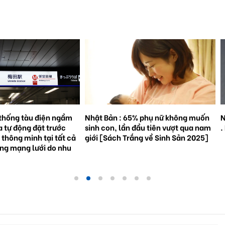
% phụ nữ không muốn
Natto trở thành hiện tượng toàn cầu
S
đầu tiên vượt qua nam
. Bối cảnh và triển vọng tương lai.
3
ắng về Sinh Sản 2025]
g