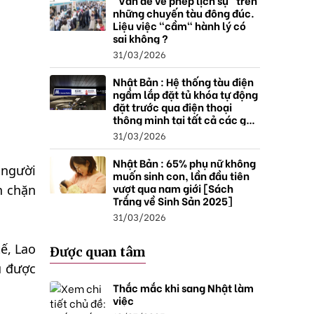
"Vấn đề về phép lịch sự" trên
những chuyến tàu đông đúc.
Liệu việc "cầm" hành lý có
sai không ?
31/03/2026
Nhật Bản : Hệ thống tàu điện
ngầm lắp đặt tủ khóa tự động
đặt trước qua điện thoại
thông minh tại tất cả các ga ,
mở rộng mạng lưới do nhu
31/03/2026
cầu tăng.
Nhật Bản : 65% phụ nữ không
 người
muốn sinh con, lần đầu tiên
vượt qua nam giới [Sách
n chặn
Trắng về Sinh Sản 2025]
31/03/2026
ế, Lao
Được quan tâm
u được
Thắc mắc khi sang Nhật làm
việc