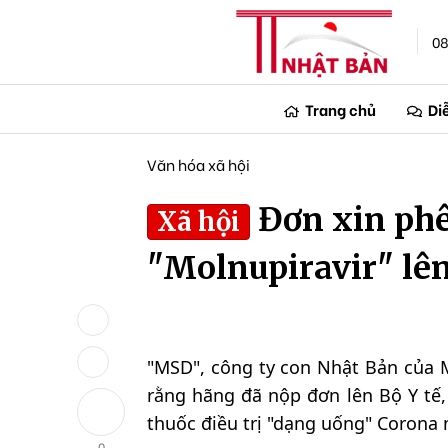
08
Trang chủ
Di
Văn hóa xã hội
Đơn xin phê
Xã hội
"Molnupiravir" lên
"MSD", công ty con Nhật Bản của 
rằng hãng đã nộp đơn lên Bộ Y tế,
thuốc điều trị "dạng uống" Corona 
0