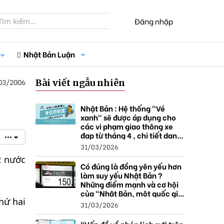
Đăng nhập
Nhật Bản Luận
03/2006
Bài viết ngẫu nhiên
Nhật Bản : Hệ thống "Vé
xanh" sẽ được áp dụng cho
các vi phạm giao thông xe
đạp từ tháng 4 , chi tiết danh
•••
sách và mức xử phạt.
31/03/2026
2 nước
Có đúng là đồng yên yếu hơn
làm suy yếu Nhật Bản ?
Những điểm mạnh và cơ hội
của "Nhật Bản, một quốc gia
hứ hai
thặng dư".
31/03/2026