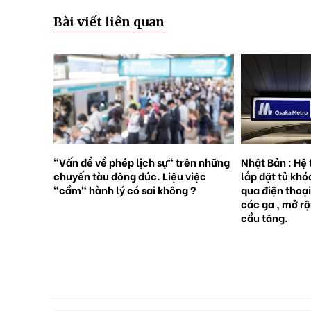
Bài viết liên quan
rên những
Nhật Bản : Hệ thống tàu điện ngầm
Nhật Bản : 65
việc
lắp đặt tủ khóa tự động đặt trước
sinh con, lần 
 ?
qua điện thoại thông minh tại tất cả
giới [Sách Tr
các ga , mở rộng mạng lưới do nhu
cầu tăng.