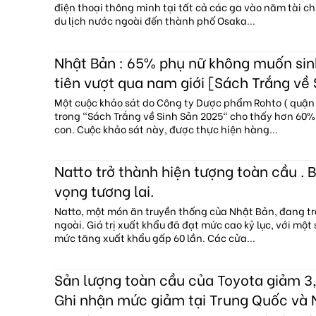
điện thoại thông minh tại tất cả các ga vào năm tài c
du lịch nước ngoài đến thành phố Osaka...
Nhật Bản : 65% phụ nữ không muốn sin
tiên vượt qua nam giới [Sách Trắng về
Một cuộc khảo sát do Công ty Dược phẩm Rohto ( quận 
trong "Sách Trắng về Sinh Sản 2025" cho thấy hơn 60
con. Cuộc khảo sát này, được thực hiện hàng...
Natto trở thành hiện tượng toàn cầu . B
vọng tương lai.
Natto, một món ăn truyền thống của Nhật Bản, đang tr
ngoài. Giá trị xuất khẩu đã đạt mức cao kỷ lục, với một
mức tăng xuất khẩu gấp 60 lần. Các cửa...
Sản lượng toàn cầu của Toyota giảm 3,
Ghi nhận mức giảm tại Trung Quốc và 