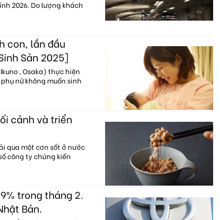
hính 2026. Do lượng khách
h con, lần đầu
 Sinh Sản 2025]
Ikuno , Osaka) thực hiện
% phụ nữ không muốn sinh
ối cảnh và triển
ải qua một cơn sốt ở nước
 số công ty chứng kiến
9% trong tháng 2.
Nhật Bản.