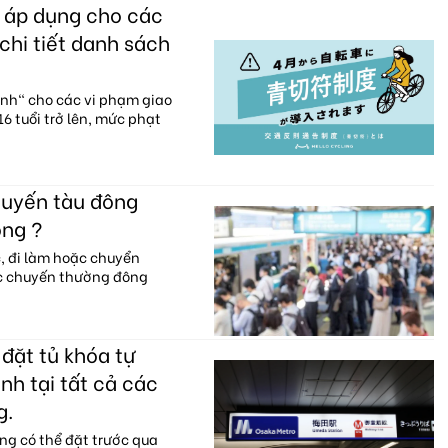
c áp dụng cho các
chi tiết danh sách
anh" cho các vi phạm giao
6 tuổi trở lên, mức phạt
huyến tàu đông
ông ?
c, đi làm hoặc chuyển
ác chuyến thường đông
đặt tủ khóa tự
nh tại tất cả các
g.
ng có thể đặt trước qua