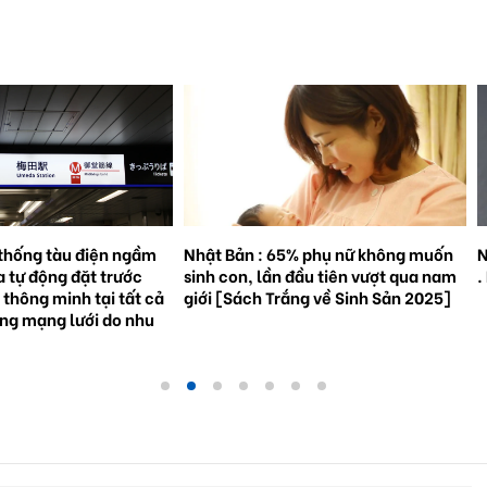
% phụ nữ không muốn
Natto trở thành hiện tượng toàn cầu
S
đầu tiên vượt qua nam
. Bối cảnh và triển vọng tương lai.
3
ắng về Sinh Sản 2025]
g