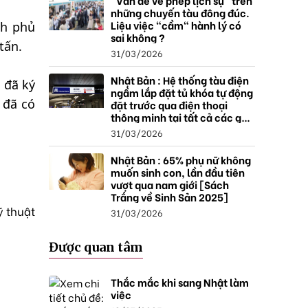
"Vấn đề về phép lịch sự" trên
những chuyến tàu đông đúc.
Liệu việc "cầm" hành lý có
nh phủ
sai không ?
tấn.
31/03/2026
Nhật Bản : Hệ thống tàu điện
 đã ký
ngầm lắp đặt tủ khóa tự động
 đã có
đặt trước qua điện thoại
thông minh tại tất cả các ga ,
mở rộng mạng lưới do nhu
31/03/2026
cầu tăng.
Nhật Bản : 65% phụ nữ không
muốn sinh con, lần đầu tiên
vượt qua nam giới [Sách
Trắng về Sinh Sản 2025]
ỹ thuật
31/03/2026
Được quan tâm
Thắc mắc khi sang Nhật làm
việc