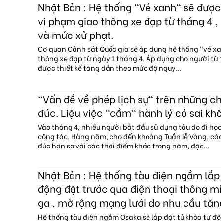
Nhật Bản : Hệ thống "Vé xanh" sẽ đượ
vi phạm giao thông xe đạp từ tháng 4 , 
và mức xử phạt.
Cơ quan Cảnh sát Quốc gia sẽ áp dụng hệ thống "vé x
thông xe đạp từ ngày 1 tháng 4. Áp dụng cho người từ 1
được thiết kế tăng dần theo mức độ nguy...
"Vấn đề về phép lịch sự" trên những c
đúc. Liệu việc "cầm" hành lý có sai kh
Vào tháng 4, nhiều người bắt đầu sử dụng tàu do đi họ
công tác. Hàng năm, cho đến khoảng Tuần lễ Vàng, c
đúc hơn so với các thời điểm khác trong năm, đặc...
Nhật Bản : Hệ thống tàu điện ngầm lắp 
động đặt trước qua điện thoại thông mi
ga , mở rộng mạng lưới do nhu cầu tăn
Hệ thống tàu điện ngầm Osaka sẽ lắp đặt tủ khóa tự độ