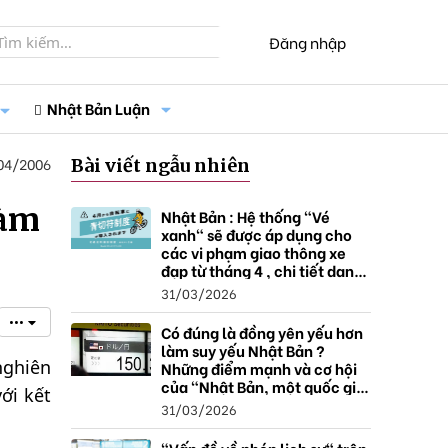
Đăng nhập
Nhật Bản Luận
04/2006
Bài viết ngẫu nhiên
đàm
Nhật Bản : Hệ thống "Vé
xanh" sẽ được áp dụng cho
các vi phạm giao thông xe
đạp từ tháng 4 , chi tiết danh
sách và mức xử phạt.
31/03/2026
•••
Có đúng là đồng yên yếu hơn
làm suy yếu Nhật Bản ?
nghiên
Những điểm mạnh và cơ hội
của "Nhật Bản, một quốc gia
ới kết
thặng dư".
31/03/2026