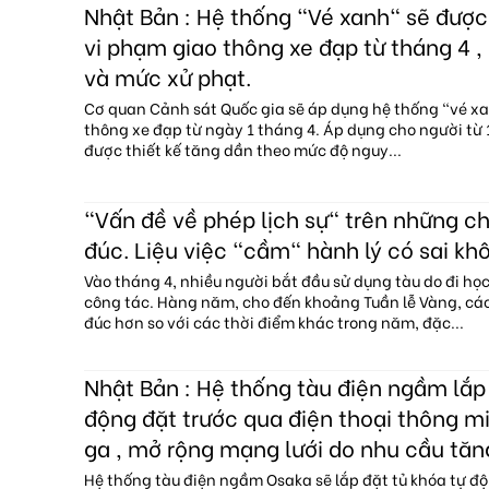
Nhật Bản : Hệ thống "Vé xanh" sẽ đượ
vi phạm giao thông xe đạp từ tháng 4 , 
và mức xử phạt.
Cơ quan Cảnh sát Quốc gia sẽ áp dụng hệ thống "vé x
thông xe đạp từ ngày 1 tháng 4. Áp dụng cho người từ 1
được thiết kế tăng dần theo mức độ nguy...
"Vấn đề về phép lịch sự" trên những c
đúc. Liệu việc "cầm" hành lý có sai kh
Vào tháng 4, nhiều người bắt đầu sử dụng tàu do đi họ
công tác. Hàng năm, cho đến khoảng Tuần lễ Vàng, c
đúc hơn so với các thời điểm khác trong năm, đặc...
Nhật Bản : Hệ thống tàu điện ngầm lắp 
động đặt trước qua điện thoại thông mi
ga , mở rộng mạng lưới do nhu cầu tăn
Hệ thống tàu điện ngầm Osaka sẽ lắp đặt tủ khóa tự độ