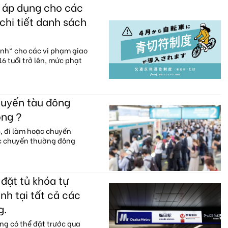
c áp dụng cho các
chi tiết danh sách
anh" cho các vi phạm giao
6 tuổi trở lên, mức phạt
huyến tàu đông
ông ?
c, đi làm hoặc chuyển
ác chuyến thường đông
đặt tủ khóa tự
nh tại tất cả các
g.
ng có thể đặt trước qua