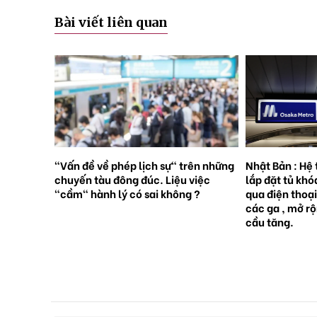
Bài viết liên quan
trên những
Nhật Bản : Hệ thống tàu điện ngầm
Nhật Bản : 
 việc
lắp đặt tủ khóa tự động đặt trước
sinh con, lầ
g ?
qua điện thoại thông minh tại tất cả
giới [Sách T
các ga , mở rộng mạng lưới do nhu
cầu tăng.