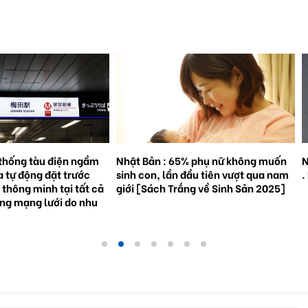
65% phụ nữ không muốn
Natto trở thành hiện tượng toàn cầu
n đầu tiên vượt qua nam
. Bối cảnh và triển vọng tương lai.
rắng về Sinh Sản 2025]