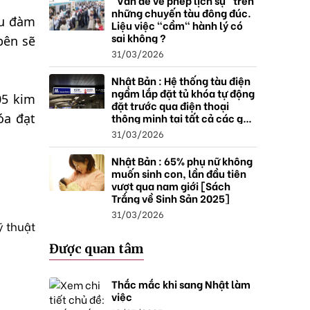
"Vấn đề về phép lịch sự" trên
những chuyến tàu đông đúc.
ầu đàm
Liệu việc "cầm" hành lý có
sai không ?
bên sẽ
31/03/2026
Nhật Bản : Hệ thống tàu điện
ngầm lắp đặt tủ khóa tự động
05 kim
đặt trước qua điện thoại
thông minh tại tất cả các ga ,
óa đạt
mở rộng mạng lưới do nhu
31/03/2026
cầu tăng.
Nhật Bản : 65% phụ nữ không
muốn sinh con, lần đầu tiên
vượt qua nam giới [Sách
Trắng về Sinh Sản 2025]
31/03/2026
ỹ thuật
Được quan tâm
Thắc mắc khi sang Nhật làm
việc