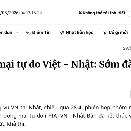
/08/2026 lúc 17:18:24
❌ Không thể tải thời tiết
ễn đàn
Điểm Tin
Nhật Bản học
Có gì mới
29/
mại tự do Việt - Nhật: Sớm 
 vụ VN tại Nhật, chiều qua 28-4, phiên họp nhóm 
thương mại tự do ( FTA) VN - Nhật Bản đã kết thúc v
u khả thi.