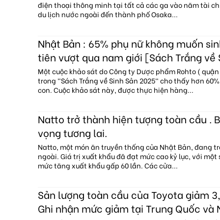
điện thoại thông minh tại tất cả các ga vào năm tài c
du lịch nước ngoài đến thành phố Osaka...
Nhật Bản : 65% phụ nữ không muốn sin
tiên vượt qua nam giới [Sách Trắng về
Một cuộc khảo sát do Công ty Dược phẩm Rohto ( quận 
trong "Sách Trắng về Sinh Sản 2025" cho thấy hơn 60
con. Cuộc khảo sát này, được thực hiện hàng...
Natto trở thành hiện tượng toàn cầu . B
vọng tương lai.
Natto, một món ăn truyền thống của Nhật Bản, đang tr
ngoài. Giá trị xuất khẩu đã đạt mức cao kỷ lục, với một
mức tăng xuất khẩu gấp 60 lần. Các cửa...
Sản lượng toàn cầu của Toyota giảm 3,
Ghi nhận mức giảm tại Trung Quốc và 