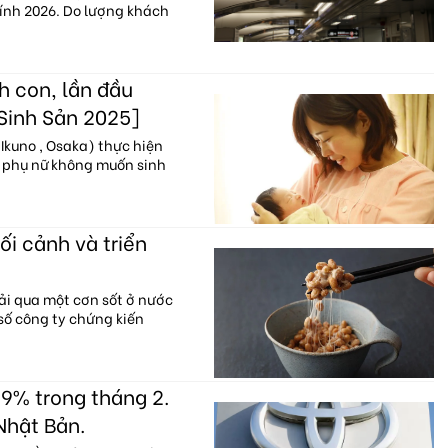
hính 2026. Do lượng khách
h con, lần đầu
 Sinh Sản 2025]
Ikuno , Osaka) thực hiện
% phụ nữ không muốn sinh
ối cảnh và triển
ải qua một cơn sốt ở nước
 số công ty chứng kiến
9% trong tháng 2.
Nhật Bản.