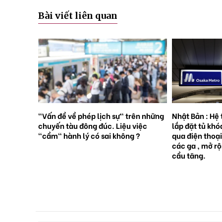
Bài viết liên quan
rên những
Nhật Bản : Hệ thống tàu điện ngầm
Nhật Bản : 65
việc
lắp đặt tủ khóa tự động đặt trước
sinh con, lần 
 ?
qua điện thoại thông minh tại tất cả
giới [Sách Tr
các ga , mở rộng mạng lưới do nhu
cầu tăng.