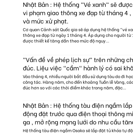
Nhật Bản : Hệ thống "Vé xanh" sẽ đượ
vi phạm giao thông xe đạp từ tháng 4 , 
và mức xử phạt.
Cơ quan Cảnh sát Quốc gia sẽ áp dụng hệ thống "vé x
thông xe đạp từ ngày 1 tháng 4. Áp dụng cho người từ 1
được thiết kế tăng dần theo mức độ nguy...
"Vấn đề về phép lịch sự" trên những c
đúc. Liệu việc "cầm" hành lý có sai kh
Vào tháng 4, nhiều người bắt đầu sử dụng tàu do đi họ
công tác. Hàng năm, cho đến khoảng Tuần lễ Vàng, c
đúc hơn so với các thời điểm khác trong năm, đặc...
Nhật Bản : Hệ thống tàu điện ngầm lắp 
động đặt trước qua điện thoại thông mi
ga , mở rộng mạng lưới do nhu cầu tăn
Hệ thống tàu điện ngầm Osaka sẽ lắp đặt tủ khóa tự độ