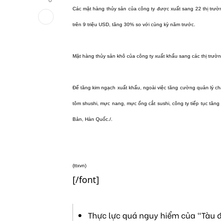
Các mặt hàng thủy sản của công ty được xuất sang 22 thị trường
trên 9 triệu USD, tăng 30% so với cùng kỳ năm trước.
Mặt hàng thủy sản khô của công ty xuất khẩu sang các thị trườn
Để tăng kim ngạch xuất khẩu, ngoài việc tăng cường quản lý c
tôm shushi, mực nang, mực ống cắt sushi, công ty tiếp tục tăng 
Bản, Hàn Quốc./.
(
ttxvn)
[/font]
Thực lực quá nguy hiểm của "Tàu đ