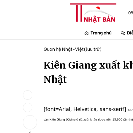
08
Trang chủ
Di
Quan hệ Nhật-Việt(lưu trữ)
Kiên Giang xuất k
Nhật
[font=Arial, Helvetica, sans-serif]
Theo
sản Kiên Giang (Kisimex) đã xuất khẩu được trên 15.900 tấn thủy 
0