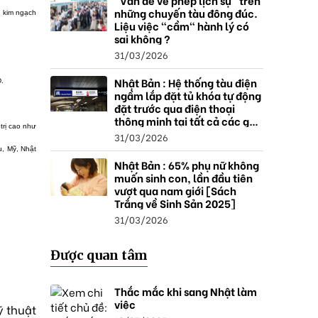
"Vấn đề về phép lịch sự" trên
những chuyến tàu đông đúc.
t kim ngạch
Liệu việc "cầm" hành lý có
sai không ?
31/03/2026
Nhật Bản : Hệ thống tàu điện
.
ngầm lắp đặt tủ khóa tự động
đặt trước qua điện thoại
thông minh tại tất cả các ga ,
trị cao như
mở rộng mạng lưới do nhu
31/03/2026
cầu tăng.
u, Mỹ, Nhật
Nhật Bản : 65% phụ nữ không
muốn sinh con, lần đầu tiên
vượt qua nam giới [Sách
Trắng về Sinh Sản 2025]
31/03/2026
Được quan tâm
Thắc mắc khi sang Nhật làm
việc
ỹ thuật