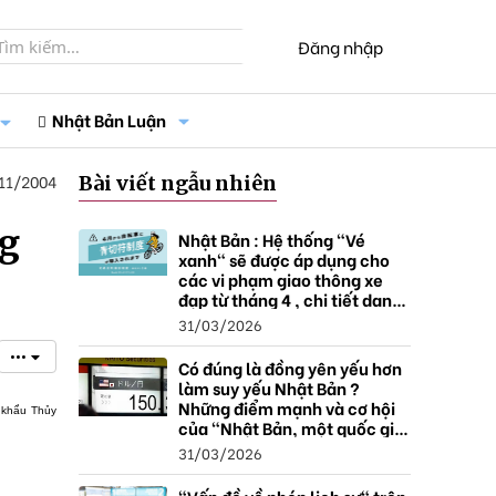
Đăng nhập
Nhật Bản Luận
11/2004
Bài viết ngẫu nhiên
ng
Nhật Bản : Hệ thống "Vé
xanh" sẽ được áp dụng cho
các vi phạm giao thông xe
đạp từ tháng 4 , chi tiết danh
sách và mức xử phạt.
31/03/2026
•••
Có đúng là đồng yên yếu hơn
làm suy yếu Nhật Bản ?
Những điểm mạnh và cơ hội
 khẩu Thủy
của "Nhật Bản, một quốc gia
thặng dư".
31/03/2026