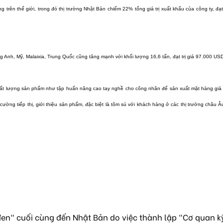
 trên thế giới, trong đó thị trường Nhật Bản chiếm 22% tổng giá trị xuất khẩu của công ty, đạ
g Anh, Mỹ, Malaixia, Trung Quốc cũng tăng mạnh với khối lượng 16,6 tấn, đạt trị giá 97.000 USD
hất lượng sản phẩm như tập huấn nâng cao tay nghề cho công nhân để sản xuất mặt hàng giá 
cường tiếp thị, giới thiệu sản phẩm, đặc biệt là tôm sú với khách hàng ở các thị trường châu Â
en" cuối cùng đến Nhật Bản do việc thành lập "Cơ quan k