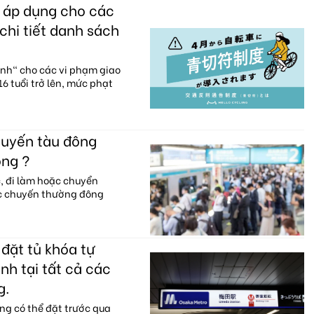
c áp dụng cho các
chi tiết danh sách
anh" cho các vi phạm giao
6 tuổi trở lên, mức phạt
huyến tàu đông
ông ?
c, đi làm hoặc chuyển
ác chuyến thường đông
đặt tủ khóa tự
nh tại tất cả các
g.
ng có thể đặt trước qua