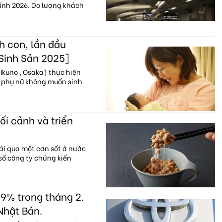
hính 2026. Do lượng khách
h con, lần đầu
 Sinh Sản 2025]
Ikuno , Osaka) thực hiện
% phụ nữ không muốn sinh
ối cảnh và triển
ải qua một cơn sốt ở nước
 số công ty chứng kiến
9% trong tháng 2.
Nhật Bản.