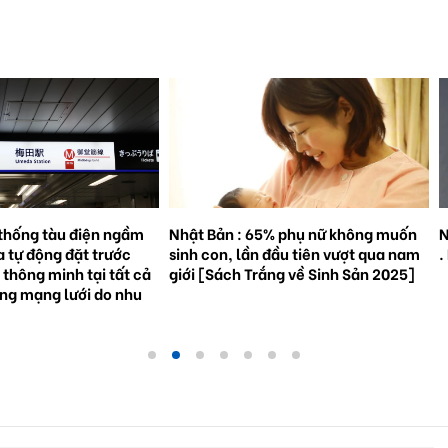
% phụ nữ không muốn
Natto trở thành hiện tượng toàn cầu
S
đầu tiên vượt qua nam
. Bối cảnh và triển vọng tương lai.
3
ắng về Sinh Sản 2025]
g