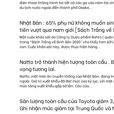
điện thoại thông minh tại tất cả các ga vào năm tài c
du lịch nước ngoài đến thành phố Osaka...
Nhật Bản : 65% phụ nữ không muốn sin
tiên vượt qua nam giới [Sách Trắng về
Một cuộc khảo sát do Công ty Dược phẩm Rohto ( quận 
trong "Sách Trắng về Sinh Sản 2025" cho thấy hơn 60
con. Cuộc khảo sát này, được thực hiện hàng...
Natto trở thành hiện tượng toàn cầu . B
vọng tương lai.
Natto, một món ăn truyền thống của Nhật Bản, đang tr
ngoài. Giá trị xuất khẩu đã đạt mức cao kỷ lục, với một
mức tăng xuất khẩu gấp 60 lần. Các cửa...
Sản lượng toàn cầu của Toyota giảm 3,
Ghi nhận mức giảm tại Trung Quốc và 