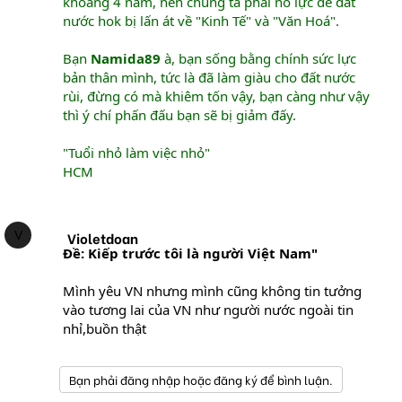
khoảng 4 năm, nên chúng ta phải nổ lực để đất
nước hok bị lấn át về "Kinh Tế" và "Văn Hoá".
Bạn
Namida89
à, bạn sống bằng chính sức lực
bản thân mình, tức là đã làm giàu cho đất nước
rùi, đừng có mà khiêm tốn vậy, bạn càng như vậy
thì ý chí phấn đấu bạn sẽ bị giảm đấy.
"Tuổi nhỏ làm việc nhỏ"
HCM
V
Violetdoan
Ðề: Kiếp trước tôi là người Việt Nam"
Mình yêu VN nhưng mình cũng không tin tưởng
vào tương lai của VN như người nước ngoài tin
nhỉ,buồn thật
Bạn phải đăng nhập hoặc đăng ký để bình luận.