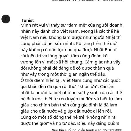
F
fonist
Mình rất vui vì thấy sự "đam mê" của người doanh
nhân này dành cho Việt Nam. Mong là các thế hệ
Việt Nam nếu không làm được như người Nhật thì
cũng phải cố hết sức mình. Rõ ràng trên thế giới
này không có dân tộc nào qua được Nhật Bản ở
cái kiên trì và lòng quyết tâm cùng đoàn kết
vương lên vì một xã hội chung. Cảm giác như vậy
đó! Không phải dễ dàng để có được thành quả
như vậy trong một thời gian ngắn thế đâu.
Ở thời điểm hiện tại, Việt Nam cũng như các quốc
gia khác đều đã qua rồi thời "khói lửa". Cái cần
nhất là người ta biết nhớ ơn sự hy sinh của các thế
hệ đi trước, biết tự rèn luyện tài đức và biết tự làm
giàu cho chính bản thân cùng gia đình là đã làm
giàu cho đất nước và giúp đất nước đi lên rồi.
Cũng có một số đông thế hệ trẻ "không nhìn ra
được thế giới" và họ tự đắc. Điều này đáng buồn!
Sửa lần cuối bởi điều hành viên:
25/02/2008