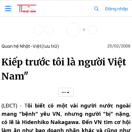
Đăng nhập
5
Quan hệ Nhật-Việt(lưu trữ)
25/02/2008
Kiếp trước tôi là người Việt
Nam"
•••
(LĐCT) - T
ôi biết có một vài người nước ngoài
mang "bệnh" yêu VN, nhưng người "bị" nặng,
có lẽ là Hidenhiko Nakagawa. Đến VN tìm cơ hội
làm ăn như bao doanh nhân khác và cũng như