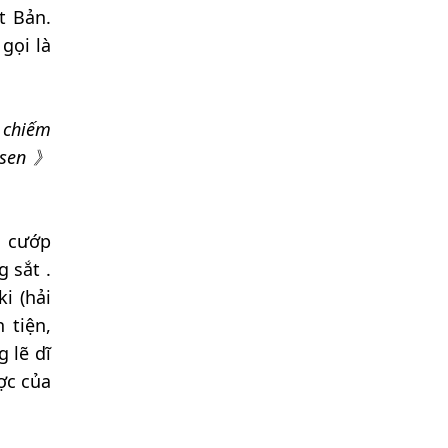
t Bản.
gọi là
 chiếm
asen 》
u cướp
 sắt .
i (hải
 tiện,
 lẽ dĩ
ợc của