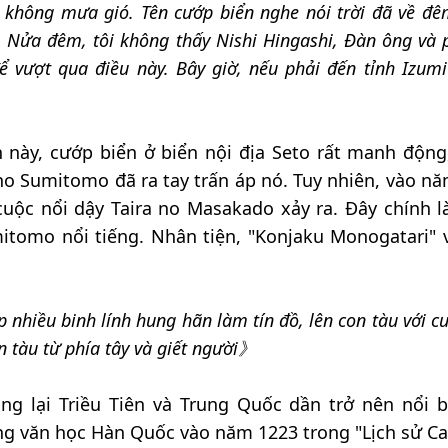
 không mưa gió. Tên cướp biển nghe nói trời đã về đê
 Nửa đêm, tôi không thấy Nishi Hingashi, Đàn ông và 
vượt qua điều này. Bây giờ, nếu phải đến tỉnh Izumi 
n này, cướp biển ở biển nội địa Seto rất manh động,
no Sumitomo đã ra tay trấn áp nó. Tuy nhiên, vào nă
 cuộc nổi dậy Taira no Masakado xảy ra. Đây chính l
mitomo nổi tiếng. Nhân tiện, "Konjaku Monogatari" v
 nhiều binh lính hung hãn làm tín đồ, lên con tàu với c
n tàu từ phía tây và giết người》
ng lại Triều Tiên và Trung Quốc dần trở nên nổi b
ng văn học Hàn Quốc vào năm 1223 trong "Lịch sử Cao