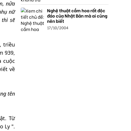
m, nửa
Nghệ thuật cắm hoa rất độc
phụ nữ
đáo của Nhật Bản mà ai cũng
thì sẽ
nên biết
17/10/2004
 triều
m 939,
à cuộc
iết về
ung tên
ật. Từ
 Ly ".