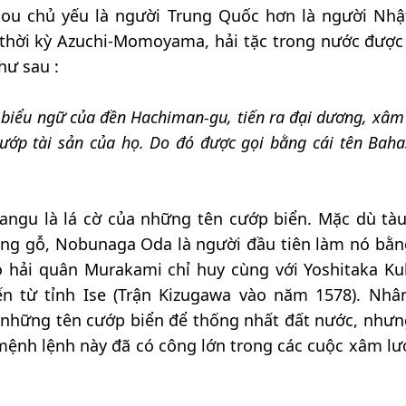
kou chủ yếu là người Trung Quốc hơn là người Nhậ
 thời kỳ Azuchi-Momoyama, hải tặc trong nước được 
hư sau :
biểu ngữ của đền Hachiman-gu, tiến ra đại dương, xâm
cướp tài sản của họ. Do đó được gọi bằng cái tên Bah
angu là lá cờ của những tên cướp biển. Mặc dù tà
ng gỗ, Nobunaga Oda là người đầu tiên làm nó bằng
 hải quân Murakami chỉ huy cùng với Yoshitaka Kuk
n từ tỉnh Ise (Trận Kizugawa vào năm 1578). Nhân
những tên cướp biển để thống nhất đất nước, nhưng
ệnh lệnh này đã có công lớn trong các cuộc xâm lư