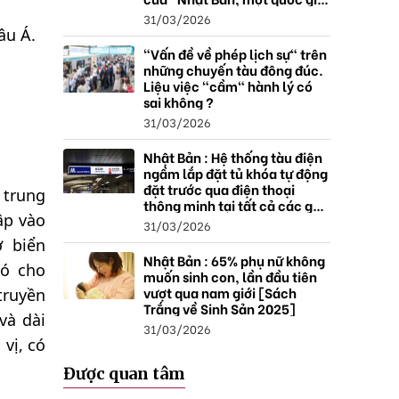
thặng dư".
31/03/2026
âu Á.
"Vấn đề về phép lịch sự" trên
những chuyến tàu đông đúc.
Liệu việc "cầm" hành lý có
sai không ?
31/03/2026
Nhật Bản : Hệ thống tàu điện
ngầm lắp đặt tủ khóa tự động
đặt trước qua điện thoại
 trung
thông minh tại tất cả các ga ,
ập vào
mở rộng mạng lưới do nhu
31/03/2026
cầu tăng.
 biển
Nhật Bản : 65% phụ nữ không
nó cho
muốn sinh con, lần đầu tiên
vượt qua nam giới [Sách
truyền
Trắng về Sinh Sản 2025]
và dài
31/03/2026
vị, có
Được quan tâm