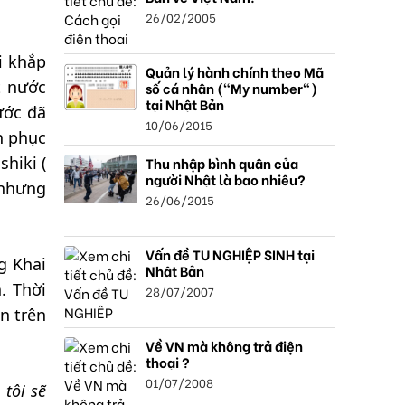
26/02/2005
i khắp
Quản lý hành chính theo Mã
t nước
số cá nhân ("My number")
tại Nhật Bản
ước đã
10/06/2015
h phục
hiki (
Thu nhập bình quân của
người Nhật là bao nhiêu?
 nhưng
26/06/2015
Vấn đề TU NGHIỆP SINH tại
g Khai
Nhật Bản
. Thời
28/07/2007
ển trên
Về VN mà không trả điện
thoại ?
01/07/2008
tôi sẽ