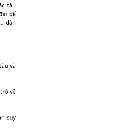
ác tàu
đại bế
cư dân
tàu và
trở về
àn suy