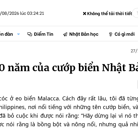
/08/2026 lúc 03:24:21
❌ Không thể tải thời tiết
ễn đàn
Điểm Tin
Nhật Bản học
Có gì mới
27/
00 năm của cướp biển Nhật B
óc ở eo biển Malacca. Cách đây rất lâu, tôi đã từn
hilippines, nơi nổi tiếng với những tên cướp biển, v
ã bỏ cuộc khi được nói rằng: “Hãy dừng lại vì nó t
c nói rằng là bồng bột và nông nổi, nhưng quả nh