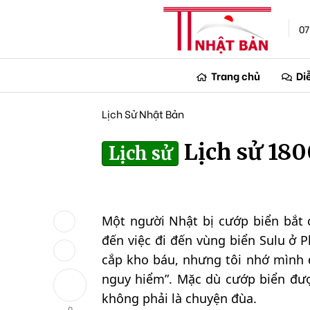
07
Trang chủ
Di
Lịch Sử Nhật Bản
Lịch sử 18
Lịch sử
Một người Nhật bị cướp biển bắt c
đến việc đi đến vùng biển Sulu ở P
cắp kho báu, nhưng tôi nhớ mình đ
nguy hiểm”. Mặc dù cướp biển đượ
không phải là chuyện đùa.
0