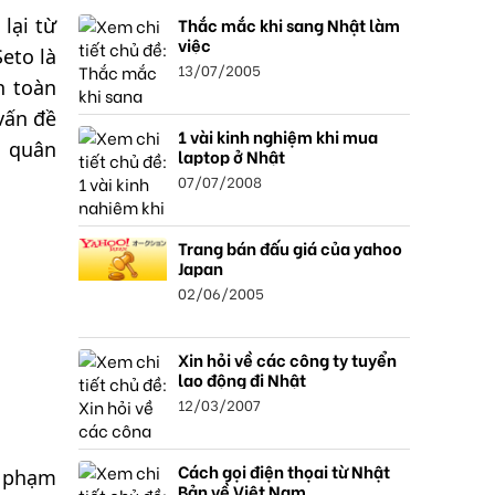
Thắc mắc khi sang Nhật làm
lại từ
việc
eto là
13/07/2005
n toàn
vấn đề
1 vài kinh nghiệm khi mua
y quân
laptop ở Nhật
07/07/2008
Trang bán đấu giá của yahoo
Japan
02/06/2005
Xin hỏi về các công ty tuyển
lao động đi Nhật
12/03/2007
Cách gọi điện thọai từ Nhật
à phạm
Bản về Việt Nam.