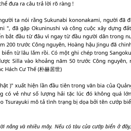
hể đưa ra câu trả lời rõ ràng !
, người ta nói rằng Sukunabi kononakami, người đã đ
mi ", đã gặp Okuninushi và công cuộc xây dựng đấ
ển bắt đầu từ đâu vì ngay từ đầu người dân trong n
ăm 200 trước Công nguyên, Hoàng hậu Jingu đã chin
 biển từ lâu lắm rồi. Có một ghi chép trong Sangokus
 lược Silla vào khoảng năm 50 trước Công nguyên,
Phác Hách Cư Thế (朴赫居世)
ật )" xuất hiện lần đầu tiên trong văn bia của Quản
 có vẻ như số lượng hải tặc lúc đó không quá lớn
 no Tsurayuki mô tả tình trạng bị dọa bởi tên cướp bi
i nắng và nhiều mây. Nếu có tàu của cướp biển ở đây, 