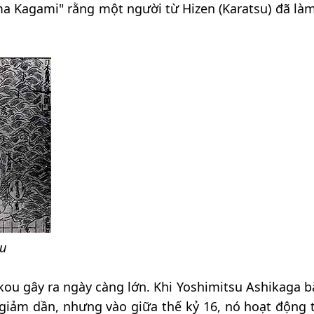
a Kagami" rằng một người từ Hizen (Karatsu) đã là
u
kou gây ra ngày càng lớn. Khi Yoshimitsu Ashikaga b
iảm dần, nhưng vào giữa thế kỷ 16, nó hoạt động tr