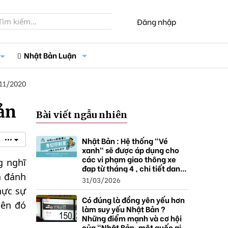
Đăng nhập
Nhật Bản Luận
11/2020
ản
Bài viết ngẫu nhiên
Nhật Bản : Hệ thống "Vé
•••
xanh" sẽ được áp dụng cho
các vi phạm giao thông xe
g nghĩ
đạp từ tháng 4 , chi tiết danh
à đánh
sách và mức xử phạt.
31/03/2026
hực sự
Có đúng là đồng yên yếu hơn
iên đó
làm suy yếu Nhật Bản ?
Những điểm mạnh và cơ hội
của "Nhật Bản, một quốc gia