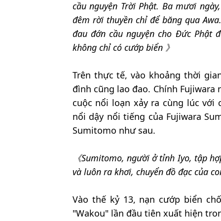
cầu nguyện Trời Phật. Ba mươi ngày,
đêm rời thuyền chỉ để băng qua Awa.
đau đớn cầu nguyện cho Đức Phật để 
không chỉ có cướp biển 》
Trên thực tế, vào khoảng thời gia
đình cũng lao đao. Chính Fujiwara 
cuộc nổi loạn xảy ra cùng lúc với
nổi dậy nổi tiếng của Fujiwara Su
Sumitomo như sau.
《Sumitomo, người ở tỉnh Iyo, tập hợp
và luôn ra khơi, chuyển đồ đạc của co
Vào thế kỷ 13, nạn cướp biển chố
"Wakou" lần đầu tiên xuất hiện tro