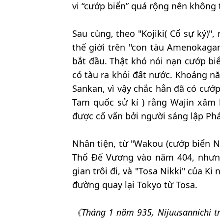
vi “cướp biển” quá rộng nên không t
Sau cùng, theo "Kojiki( Cổ sự ký)"
thế giới trên "con tàu Amenokaga
bắt đầu. Thật khó nói nạn cướp bi
có tàu ra khỏi đất nước. Khoảng n
Sankan, vì vậy chắc hẳn đã có cướp
Tam quốc sử kí ) rằng Wajin xâm
được cố vấn bởi người sáng lập 
Nhân tiện, từ "Wakou (cướp biển Nh
Thổ Đế Vương vào năm 404, nhưng
gian trôi đi, và "Tosa Nikki" của Ki
đường quay lại Tokyo từ Tosa.
《Tháng 1 năm 935, Nijuusannichi trờ