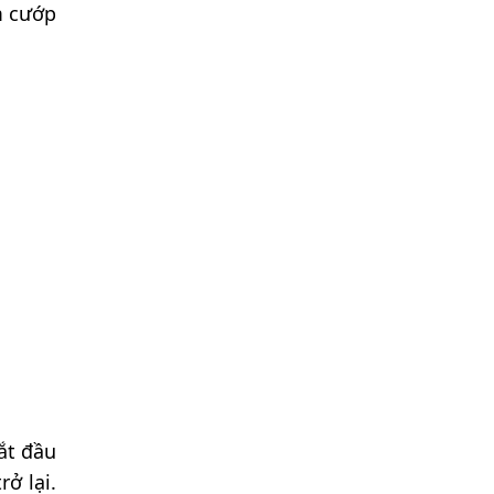
m cướp
ắt đầu
ở lại.