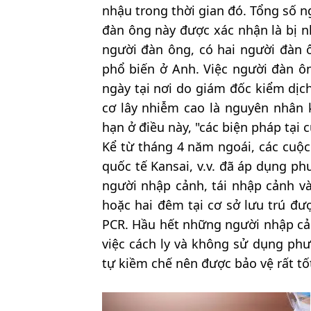
nhậu trong thời gian đó. Tổng số n
đàn ông này được xác nhận là bị n
người đàn ông, có hai người đàn 
phổ biến ở Anh. Việc người đàn ôn
ngày tại nơi do giám đốc kiểm dịc
cơ lây nhiễm cao là nguyên nhân k
hạn ở điều này, "các biện pháp tại
Kể từ tháng 4 năm ngoái, các cuộc
quốc tế Kansai, v.v. đã áp dụng p
người nhập cảnh, tái nhập cảnh và
hoặc hai đêm tại cơ sở lưu trú đ
PCR. Hầu hết những người nhập cảnh
việc cách ly và không sử dụng ph
tự kiềm chế nên được bảo vệ rất tố