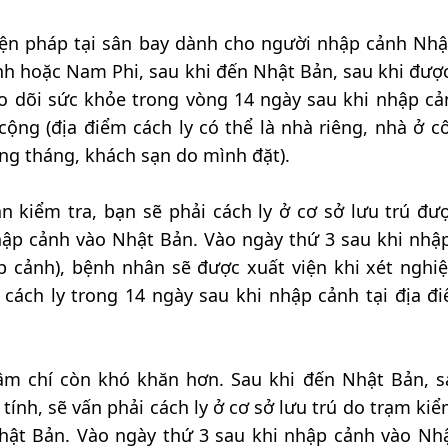
iện pháp tại sân bay dành cho người nhập cảnh Nhậ
h hoặc Nam Phi, sau khi đến Nhật Bản, sau khi đượ
theo dõi sức khỏe trong vòng 14 ngày sau khi nhập c
ng (địa điểm cách ly có thể là nhà riêng, nhà ở cô
ng tháng, khách sạn do mình đặt).
 kiểm tra, bạn sẽ phải cách ly ở cơ sở lưu trú đư
hập cảnh vào Nhật Bản. Vào ngày thứ 3 sau khi nhậ
p cảnh), bệnh nhân sẽ được xuất viện khi xét ngh
cách ly trong 14 ngày sau khi nhập cảnh tại địa đ
m chí còn khó khăn hơn. Sau khi đến Nhật Bản, s
 tính, sẽ vấn phải cách ly ở cơ sở lưu trú do trạm ki
hật Bản. Vào ngày thứ 3 sau khi nhập cảnh vào Nh