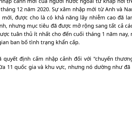
 nhập cảnh mới của người nước ngoài từ khắp nơi tr
 28 tháng 12 năm 2020. Sự xâm nhập mới từ Anh và Na
na mới, được cho là có khả năng lây nhiễm cao đã la
nh, nhưng mục tiêu đã được mở rộng sang tất cả cá
được tuân thủ ít nhất cho đến cuối tháng 1 năm nay,
gian ban bố tình trạng khẩn cấp.
ã quyết định cấm nhập cảnh đối với "chuyến thươn
ữa 11 quốc gia và khu vực, nhưng nó dường như đã 