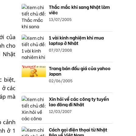
Thắc mắc khi sang Nhật làm
việc
13/07/2005
ới của
1 vài kinh nghiệm khi mua
laptop ở Nhật
nh cho
07/07/2008
i Nhật
Trang bán đấu giá của yahoo
Japan
 biệt,
02/06/2005
 ở các
háp mà
Xin hỏi về các công ty tuyển
lao động đi Nhật
12/03/2007
p cảnh
Cách gọi điện thọai từ Nhật
nh ở 1
Bản về Việt Nam.