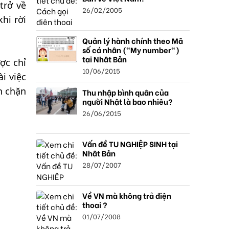
trở về
26/02/2005
hi rời
Quản lý hành chính theo Mã
số cá nhân ("My number")
tại Nhật Bản
ợc chỉ
10/06/2015
i việc
n chặn
Thu nhập bình quân của
người Nhật là bao nhiêu?
26/06/2015
Vấn đề TU NGHIỆP SINH tại
Nhật Bản
28/07/2007
Về VN mà không trả điện
thoại ?
01/07/2008