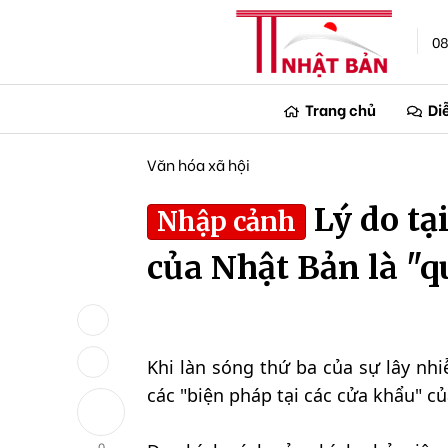
08
Trang chủ
Di
Văn hóa xã hội
Lý do tạ
Nhập cảnh
của Nhật Bản là "q
Khi làn sóng thứ ba của sự lây n
các "biện pháp tại các cửa khẩu" c
0