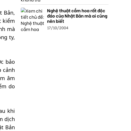
Nghệ thuật cắm hoa rất độc
t Bản,
đáo của Nhật Bản mà ai cũng
c kiểm
nên biết
17/10/2004
ảnh mà
ng ty,
ợc bảo
p cảnh
iệm âm
iểm do
au khi
ểm dịch
ật Bản