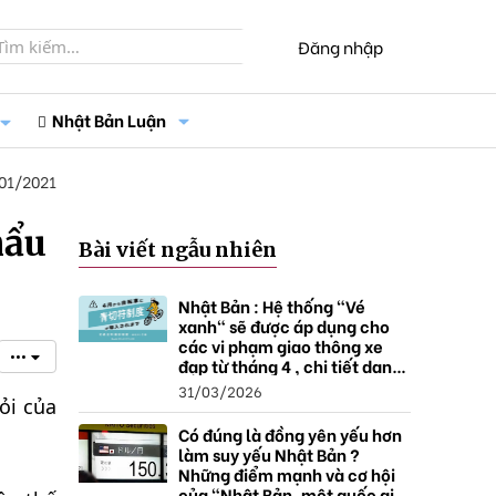
Đăng nhập
Nhật Bản Luận
01/2021
hẩu
Bài viết ngẫu nhiên
Nhật Bản : Hệ thống "Vé
xanh" sẽ được áp dụng cho
các vi phạm giao thông xe
•••
đạp từ tháng 4 , chi tiết danh
sách và mức xử phạt.
31/03/2026
ỏi của
Có đúng là đồng yên yếu hơn
làm suy yếu Nhật Bản ?
Những điểm mạnh và cơ hội
của "Nhật Bản, một quốc gia