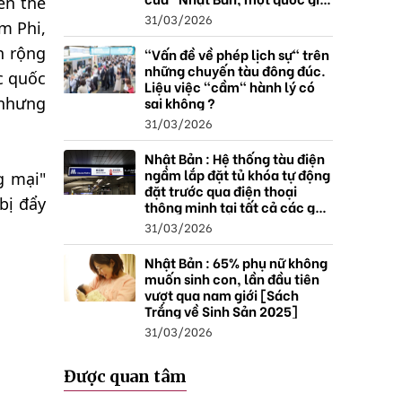
ên thế
thặng dư".
31/03/2026
m Phi,
n rộng
"Vấn đề về phép lịch sự" trên
những chuyến tàu đông đúc.
c quốc
Liệu việc "cầm" hành lý có
sai không ?
 nhưng
31/03/2026
Nhật Bản : Hệ thống tàu điện
ngầm lắp đặt tủ khóa tự động
g mại"
đặt trước qua điện thoại
bị đẩy
thông minh tại tất cả các ga ,
mở rộng mạng lưới do nhu
31/03/2026
cầu tăng.
Nhật Bản : 65% phụ nữ không
muốn sinh con, lần đầu tiên
vượt qua nam giới [Sách
Trắng về Sinh Sản 2025]
31/03/2026
Được quan tâm