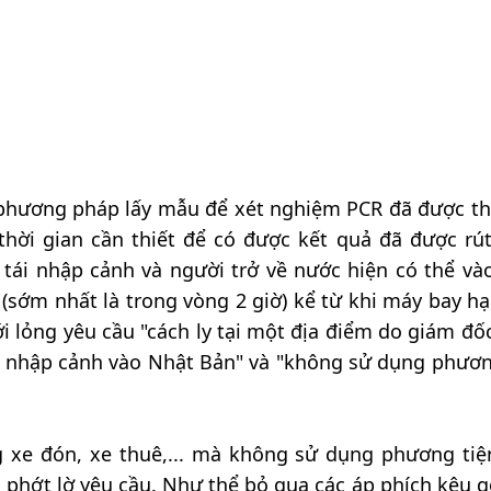
 phương pháp lấy mẫu để xét nghiệm PCR đã được th
hời gian cần thiết để có được kết quả đã được rú
tái nhập cảnh và người trở về nước hiện có thể và
 (sớm nhất là trong vòng 2 giờ) kể từ khi máy bay hạ
i lỏng yêu cầu "cách ly tại một địa điểm do giám đố
hi nhập cảnh vào Nhật Bản" và "không sử dụng phươn
 xe đón, xe thuê,... mà không sử dụng phương tiệ
 phớt lờ yêu cầu. Như thể bỏ qua các áp phích kêu g