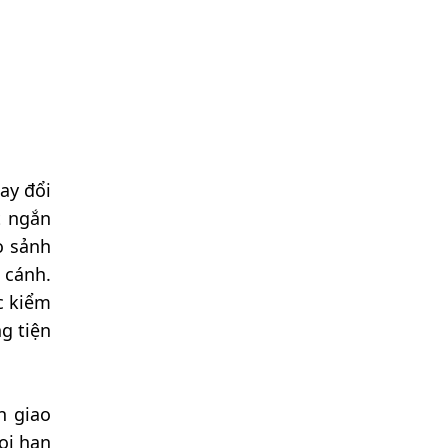
ay đổi
t ngắn
o sảnh
 cánh.
c kiểm
g tiện
n giao
ọi hạn