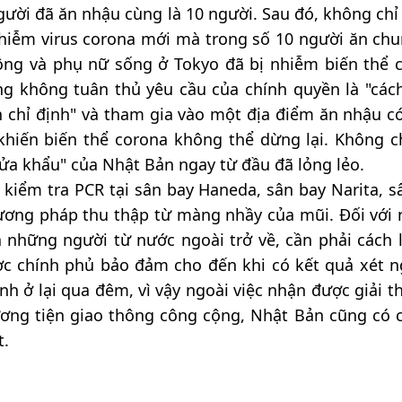
gười đã ăn nhậu cùng là 10 người. Sau đó, không chỉ
hiễm virus corona mới mà trong số 10 người ăn chu
ông và phụ nữ sống ở Tokyo đã bị nhiễm biến thể 
g không tuân thủ yêu cầu của chính quyền là "cách
h chỉ định" và tham gia vào một địa điểm ăn nhậu c
hiến biến thể corona không thể dừng lại. Không ch
 cửa khẩu" của Nhật Bản ngay từ đầu đã lỏng lẻo.
 kiểm tra PCR tại sân bay Haneda, sân bay Narita, s
hương pháp thu thập từ màng nhầy của mũi. Đối với
 những người từ nước ngoài trở về, cần phải cách 
ược chính phủ bảo đảm cho đến khi có kết quả xét 
 ở lại qua đêm, vì vậy ngoài việc nhận được giải th
ương tiện giao thông công cộng, Nhật Bản cũng có 
t.