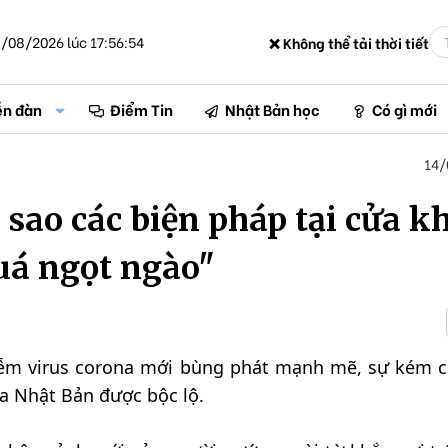
/08/2026 lúc 17:56:54
❌ Không thể tải thời tiết
ễn đàn
Điểm Tin
Nhật Bản học
Có gì mới
14/
i sao các biện pháp tại cửa k
uá ngọt ngào"
hiễm virus corona mới bùng phát mạnh mẽ, sự kém c
ủa Nhật Bản được bộc lộ.