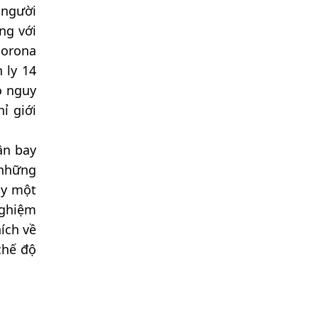
 người
ng với
corona
 ly 14
ó nguy
ỉ giới
ân bay
 những
ly một
nghiệm
ích về
chế độ