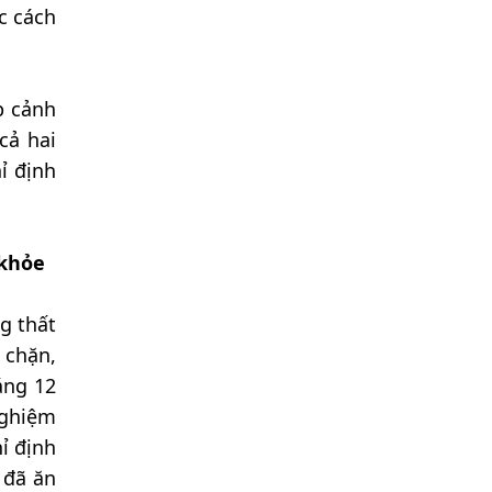
c cách
p cảnh
cả hai
ỉ định
 khỏe
g thất
 chặn,
áng 12
nghiệm
ỉ định
 đã ăn