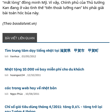
“mất lòng” đồng minh Mỹ. Vì vậy, Chính phủ của Thủ tướng
Kan đang ở vào tình thế “tiến thoái lưỡng nan” khi phải giải
bài toán hóc búa này.
(Theo baodatviet.vn)
BÀI VIẾT LIÊN QUAN
Tìm trung tâm dạy tiếng nhật tại 滋賀県 甲賀市 甲賀町
bởi
tienhus
,
03/05/2012
Nhật tặng 10.000 vé bay miễn phí cho du khách
bởi
hoangsa134
,
12/10/2011
các trang web hay về nhật bản
bởi
Ngọc Phúc
,
10/08/2011
Chỉ số giá tiêu dùng tháng 4/2011: tăng 0,6% - tăng trở lại
sau 2 năm 4 tháng