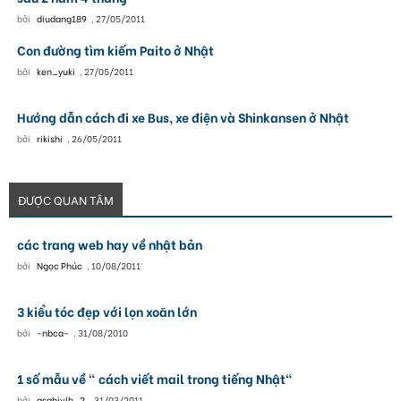
bởi
diudang189
,
27/05/2011
Con đường tìm kiếm Paito ở Nhật
bởi
ken_yuki
,
27/05/2011
Hướng dẫn cách đi xe Bus, xe điện và Shinkansen ở Nhật
bởi
rikishi
,
26/05/2011
ĐƯỢC QUAN TÂM
các trang web hay về nhật bản
bởi
Ngọc Phúc
,
10/08/2011
3 kiểu tóc đẹp với lọn xoăn lớn
bởi
-nbca-
,
31/08/2010
1 số mẫu về " cách viết mail trong tiếng Nhật"
bởi
asahivlh_2
,
31/03/2011