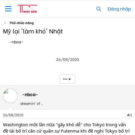
Đăng nhập
Thử chức năng
Mỹ lại 'làm khó' Nhật
T
N
-nbca-
h
g
r
à
e
y
26/08/2010
a
g
d
ử
s
i
t
•••
a
r
t
-nbca-
e
dreamin' of ..
r
26/08/2010
#1
Washington một lần nữa "gây khó dễ" cho Tokyo trong vấn
đề tái bố trí căn cứ quân sự Futenma khi đề nghị Tokyo bố trí