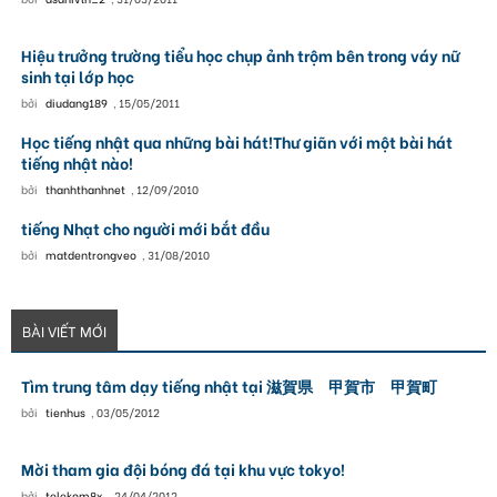
Hiệu trưởng trường tiểu học chụp ảnh trộm bên trong váy nữ
sinh tại lớp học
bởi
diudang189
,
15/05/2011
Học tiếng nhật qua những bài hát!Thư giãn với một bài hát
tiếng nhật nào!
bởi
thanhthanhnet
,
12/09/2010
tiếng Nhạt cho người mới bắt đầu
bởi
matdentrongveo
,
31/08/2010
BÀI VIẾT MỚI
Tìm trung tâm dạy tiếng nhật tại 滋賀県 甲賀市 甲賀町
bởi
tienhus
,
03/05/2012
Mời tham gia đội bóng đá tại khu vực tokyo!
bởi
telekom8x
,
24/04/2012