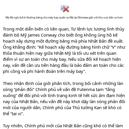
Mỹ đề nghị bố trí đường băng cho máy bay quân sự Mỹ tại Okinawa gần với khu vực dân cư hơn.
Trong một diễn biến có liên quan, Tư lệnh lực lượng lính thủy
đánh bộ Mỹ James Conway cho biết ông không ủng hộ kế
hoạch xây dựng một đường băng mà phía Nhật Bản đề xuất.
Ông khẳng định: “Kế hoạch xây đường băng hình chữ “V” như
thỏa thuận hiện nay giữa Nhật-Mỹ là tối ưu xét trên quan
điểm vì sự an toàn cho máy bay. Nếu sửa đổi kế hoạch hiện
nay, vấn đề cần ưu tiên hàng đầu là bảo đảm an toàn cho các
phi công và phi hành đoàn trên máy bay”.
Theo nhận định của giới phân tích, trong bối cảnh những làn
sóng “phản đối” Chính phủ về vấn đề Futenma tạm “lắng
xuống” để đối phó với tình trạng kinh tế hết sức ảm đạm hiện
nay của Nhật Bản, nếu vấn đề này khơi dậy làn sóng phản đối
mới của người dân, Chính phủ của Thủ tướng Kan sẽ khó có
thể “tại vị”.
Tuy nhiên, Chính phủ mới của Nhật Bản cũng khó có thể làm