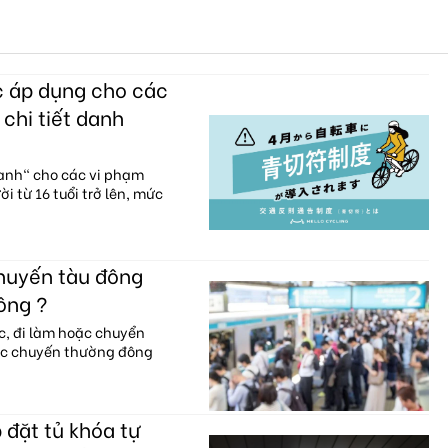
c áp dụng cho các
 chi tiết danh
xanh" cho các vi phạm
i từ 16 tuổi trở lên, mức
chuyến tàu đông
ông ?
c, đi làm hoặc chuyển
ác chuyến thường đông
 đặt tủ khóa tự