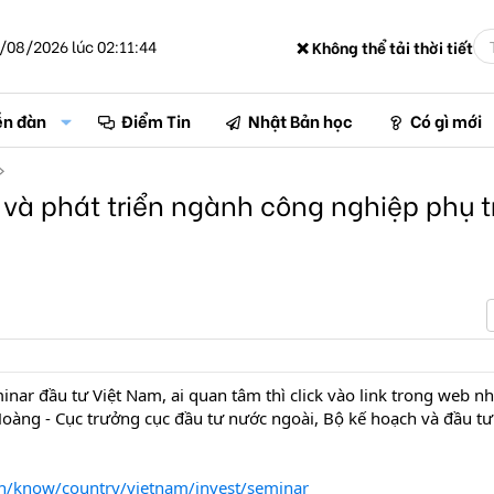
/08/2026 lúc 02:11:44
❌ Không thể tải thời tiết
ễn đàn
Điểm Tin
Nhật Bản học
Có gì mới
 và phát triển ngành công nghiệp phụ t
ar đầu tư Việt Nam, ai quan tâm thì click vào link trong web nh
Hoàng - Cục trưởng cục đầu tư nước ngoài, Bộ kế hoạch và đầu tư
an/know/country/vietnam/invest/seminar