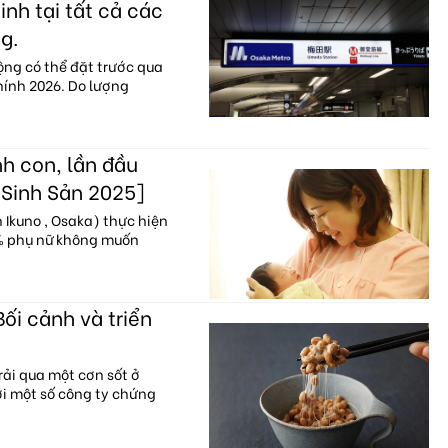
nh tại tất cả các
g.
ộng có thể đặt trước qua
hính 2026. Do lượng
h con, lần đầu
 Sinh Sản 2025]
Ikuno , Osaka) thực hiện
0% phụ nữ không muốn
Bối cảnh và triển
ải qua một cơn sốt ở
với một số công ty chứng