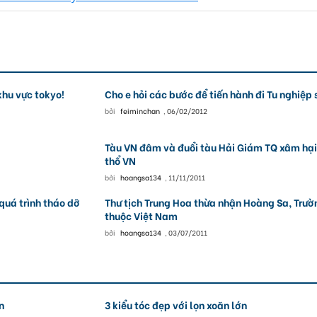
khu vực tokyo!
Cho e hỏi các bước để tiến hành đi Tu nghiệp 
bởi
feiminchan
,
06/02/2012
Tàu VN đâm và đuổi tàu Hải Giám TQ xâm hại
thổ VN
bởi
hoangsa134
,
11/11/2011
quá trình tháo dỡ
Thư tịch Trung Hoa thừa nhận Hoàng Sa, Trườ
thuộc Việt Nam
bởi
hoangsa134
,
03/07/2011
n
3 kiểu tóc đẹp với lọn xoăn lớn