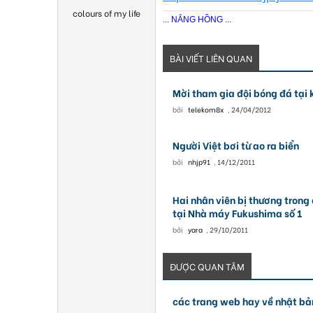
colours of my life
... NẮNG HỒNG ...
BÀI VIẾT LIÊN QUAN
Mời tham gia đội bóng đá tại 
bởi
telekom8x
,
24/04/2012
Người Việt bơi từ ao ra biển
bởi
nhjp91
,
14/12/2011
Hai nhân viên bị thương trong 
tại Nhà máy Fukushima số 1
bởi
yara
,
29/10/2011
ĐƯỢC QUAN TÂM
các trang web hay về nhật bả