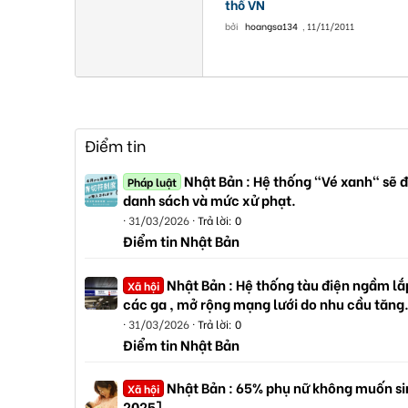
thổ VN
bởi
hoangsa134
,
11/11/2011
Điểm tin
Nhật Bản : Hệ thống "Vé xanh" sẽ đ
Pháp luật
danh sách và mức xử phạt.
31/03/2026
Trả lời: 0
Điểm tin Nhật Bản
Nhật Bản : Hệ thống tàu điện ngầm lắp
Xã hội
các ga , mở rộng mạng lưới do nhu cầu tăng
31/03/2026
Trả lời: 0
Điểm tin Nhật Bản
Nhật Bản : 65% phụ nữ không muốn sin
Xã hội
2025]