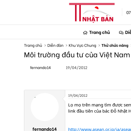
07
Trang chủ
Di
Trang chủ
Diễn đàn
Khu Vực Chung
Thử chức năng
Môi trường đầu tư của Việt Nam
T
N
fernando14
19/04/2012
h
g
r
à
e
y
a
g
d
ử
s
i
19/04/2012
t
a
Lọ mọ trên mạng tìm được semin
r
link đầu tiên của bác Đỗ Nhật 
t
e
r
fernando14
http://www.asean.or.jp/ja/ase