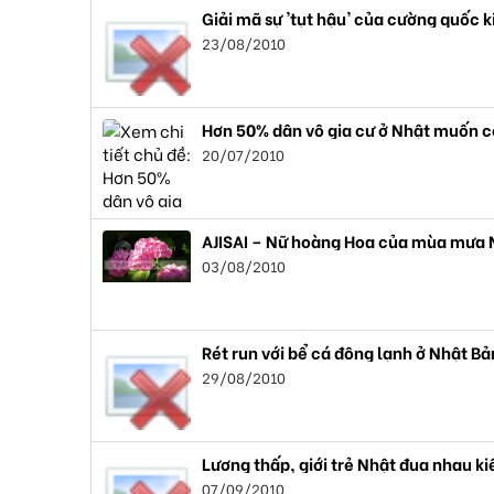
Giải mã sự 'tụt hậu' của cường quốc k
23/08/2010
Hơn 50% dân vô gia cư ở Nhật muốn có
20/07/2010
AJISAI – Nữ hoàng Hoa của mùa mưa 
03/08/2010
Rét run với bể cá đông lạnh ở Nhật Bả
29/08/2010
Lương thấp, giới trẻ Nhật đua nhau k
07/09/2010