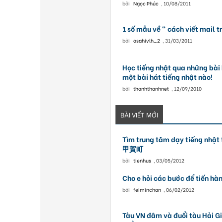
bởi
Ngọc Phúc
,
10/08/2011
1 số mẫu về " cách viết mail t
bởi
asahivlh_2
,
31/03/2011
Học tiếng nhật qua những bài 
một bài hát tiếng nhật nào!
bởi
thanhthanhnet
,
12/09/2010
BÀI VIẾT MỚI
Tìm trung tâm dạy tiếng 
甲賀町
bởi
tienhus
,
03/05/2012
Cho e hỏi các bước để tiến hàn
bởi
feiminchan
,
06/02/2012
Tàu VN đâm và đuổi tàu Hải G