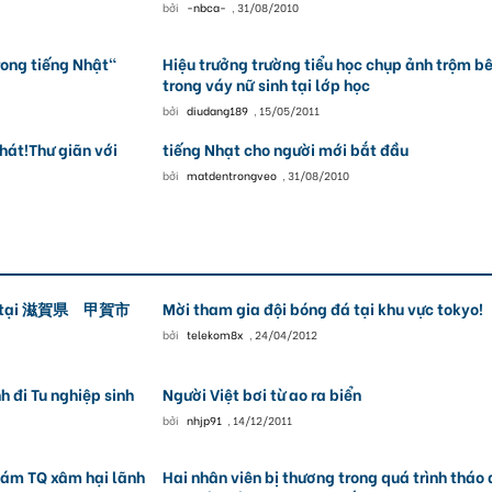
bởi
-nbca-
,
31/08/2010
rong tiếng Nhật"
Hiệu trưởng trường tiểu học chụp ảnh trộm b
trong váy nữ sinh tại lớp học
bởi
diudang189
,
15/05/2011
hát!Thư giãn với
tiếng Nhạt cho người mới bắt đầu
bởi
matdentrongveo
,
31/08/2010
nhật tại 滋賀県 甲賀市
Mời tham gia đội bóng đá tại khu vực tokyo!
bởi
telekom8x
,
24/04/2012
h đi Tu nghiệp sinh
Người Việt bơi từ ao ra biển
bởi
nhjp91
,
14/12/2011
iám TQ xâm hại lãnh
Hai nhân viên bị thương trong quá trình tháo