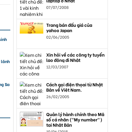
laptop ở Nhật
07/07/2008
Trang bán đấu giá của
yahoo Japan
02/06/2005
sinh
Xin hỏi về các công ty tuyển
lao động đi Nhật
 lãnh
12/03/2007
ng Sa
Cách gọi điện thọai từ Nhật
Bản về Việt Nam.
26/02/2005
Quản lý hành chính theo Mã
số cá nhân ("My number")
tại Nhật Bản
10/06/2015