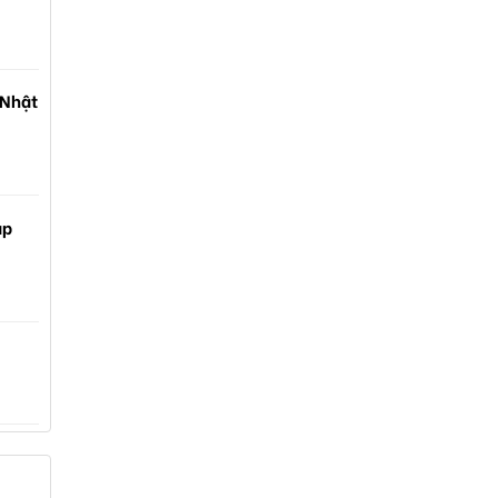
 Nhật
ạp