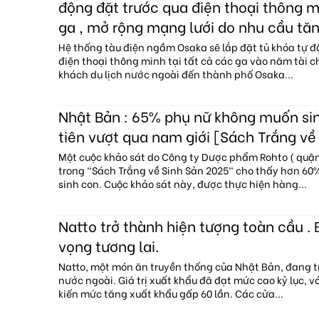
động đặt trước qua điện thoại thông mi
ga , mở rộng mạng lưới do nhu cầu tăn
Hệ thống tàu điện ngầm Osaka sẽ lắp đặt tủ khóa tự đ
điện thoại thông minh tại tất cả các ga vào năm tài c
khách du lịch nước ngoài đến thành phố Osaka...
Nhật Bản : 65% phụ nữ không muốn sin
tiên vượt qua nam giới [Sách Trắng về
Một cuộc khảo sát do Công ty Dược phẩm Rohto ( quận 
trong "Sách Trắng về Sinh Sản 2025" cho thấy hơn 6
sinh con. Cuộc khảo sát này, được thực hiện hàng...
Natto trở thành hiện tượng toàn cầu . 
vọng tương lai.
Natto, một món ăn truyền thống của Nhật Bản, đang tr
nước ngoài. Giá trị xuất khẩu đã đạt mức cao kỷ lục, 
kiến mức tăng xuất khẩu gấp 60 lần. Các cửa...