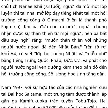
chủ tịch Nanae Ishii (73 tuổi), người đã mở một lớp
luyện thi tại nhà, mở lớp dạy tiếng Nhật tại một hội
trường công cộng ở Oimachi (hiện là thành phố
Fujimino). Khi ba đứa con ra nước ngoài, chúng
nhận được sự thân thiện từ mọi người, nên bà bắt
đầu suy nghĩ rằng: "muốn thân thiện với những
người nước ngoài đã đến Nhật Bản." Trên tờ rơi
khổ A4, có viết "lớp học tiếng Nhật" và "miễn phí"
bằng tiếng Trung Quốc, Pháp, Đức, v.v., và phát cho
người nước ngoài ven đường kèm theo bản đồ đến
hội trường công cộng. Số lượng học sinh tăng dần.
Năm 1997, với sự hợp tác của các nhà nghiên cứu
tại Đại học Saitama, một trung tâm được thành lập
gần ga Kamifukuoka trên tuyến Tobu-Tojo. Hai
người họ chia nhau 50.000 yên mỗi tháng để trang