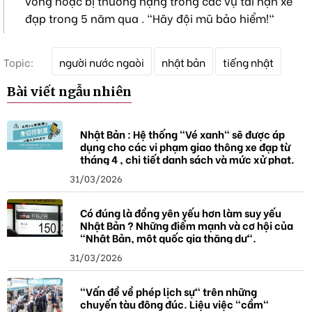
vong hoặc bị thương nặng trong các vụ tai nạn xe
đạp trong 5 năm qua . "Hãy đội mũ bảo hiểm!"
T
Topic:
người nước ngaòi
nhật bản
tiếng nhật
ừ
k
Bài viết ngẫu nhiên
h
ó
a
Nhật Bản : Hệ thống "Vé xanh" sẽ được áp
dụng cho các vi phạm giao thông xe đạp từ
tháng 4 , chi tiết danh sách và mức xử phạt.
31/03/2026
Có đúng là đồng yên yếu hơn làm suy yếu
Nhật Bản ? Những điểm mạnh và cơ hội của
"Nhật Bản, một quốc gia thặng dư".
31/03/2026
"Vấn đề về phép lịch sự" trên những
chuyến tàu đông đúc. Liệu việc "cầm"