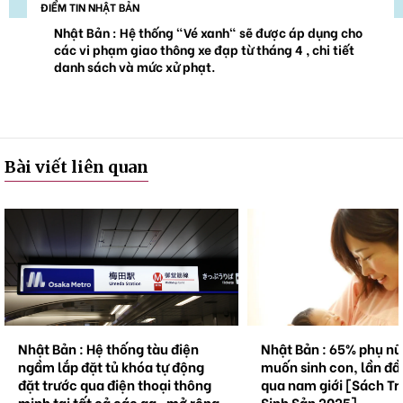
ĐIỂM TIN NHẬT BẢN
Nhật Bản : Hệ thống "Vé xanh" sẽ được áp dụng cho
các vi phạm giao thông xe đạp từ tháng 4 , chi tiết
danh sách và mức xử phạt.
Bài viết liên quan
Nhật Bản : Hệ thống tàu điện
Nhật Bản : 65% phụ n
ngầm lắp đặt tủ khóa tự động
muốn sinh con, lần đầ
đặt trước qua điện thoại thông
qua nam giới [Sách Tr
minh tại tất cả các ga , mở rộng
Sinh Sản 2025]