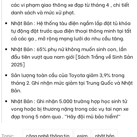
các vi phạm giao thông xe đạp từ tháng 4 , chi tiết
danh sách và mức xử phạt.
Nhật Bản : Hệ thống tàu điện ngầm lắp đặt tủ khóa
tự động đặt trước qua điện thoại thông minh tại tất
cả các ga , mở rộng mạng lưới do nhu cầu tăng.
Nhật Bản : 65% phụ nữ không muốn sinh con, lần
đầu tiên vượt qua nam giới [Sách Trắng về Sinh Sản
2025]
Sản lượng toàn cầu của Toyota giảm 3,9% trong
tháng 2. Ghi nhận mức giảm tại Trung Quốc và Nhật
Bản.
Nhật Bản : Ghi nhận 5.000 trường hợp học sinh tử
vong hoặc bị thương nặng trong các vụ tai nạn xe
đạp trong 5 năm qua . "Hãy đội mũ bảo hiểm!"
T
Topic:
công nghệ thông tin
esim
nhật bản