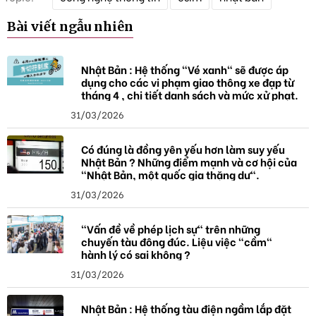
ừ
k
Bài viết ngẫu nhiên
h
ó
a
Nhật Bản : Hệ thống "Vé xanh" sẽ được áp
dụng cho các vi phạm giao thông xe đạp từ
tháng 4 , chi tiết danh sách và mức xử phạt.
31/03/2026
Có đúng là đồng yên yếu hơn làm suy yếu
Nhật Bản ? Những điểm mạnh và cơ hội của
"Nhật Bản, một quốc gia thặng dư".
31/03/2026
"Vấn đề về phép lịch sự" trên những
chuyến tàu đông đúc. Liệu việc "cầm"
hành lý có sai không ?
31/03/2026
Nhật Bản : Hệ thống tàu điện ngầm lắp đặt