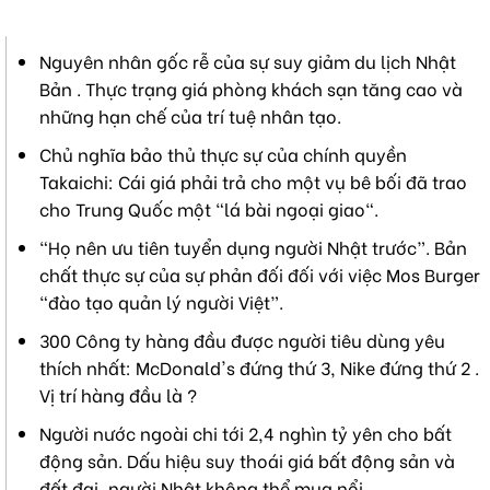
Nguyên nhân gốc rễ của sự suy giảm du lịch Nhật
Bản . Thực trạng giá phòng khách sạn tăng cao và
những hạn chế của trí tuệ nhân tạo.
Chủ nghĩa bảo thủ thực sự của chính quyền
Takaichi: Cái giá phải trả cho một vụ bê bối đã trao
cho Trung Quốc một "lá bài ngoại giao".
“Họ nên ưu tiên tuyển dụng người Nhật trước”. Bản
chất thực sự của sự phản đối đối với việc Mos Burger
“đào tạo quản lý người Việt”.
300 Công ty hàng đầu được người tiêu dùng yêu
thích nhất: McDonald's đứng thứ 3, Nike đứng thứ 2 .
Vị trí hàng đầu là ?
Người nước ngoài chi tới 2,4 nghìn tỷ yên cho bất
động sản. Dấu hiệu suy thoái giá bất động sản và
đất đai, người Nhật không thể mua nổi.