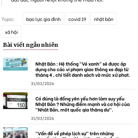
T
Topic:
bạo lực gia đình
covid 19
nhật bản
ừ
k
xã hội
h
ó
Bài viết ngẫu nhiên
a
Nhật Bản : Hệ thống "Vé xanh" sẽ được áp
dụng cho các vi phạm giao thông xe đạp từ
tháng 4 , chi tiết danh sách và mức xử phạt.
31/03/2026
Có đúng là đồng yên yếu hơn làm suy yếu
Nhật Bản ? Những điểm mạnh và cơ hội của
"Nhật Bản, một quốc gia thặng dư".
31/03/2026
"Vấn đề về phép lịch sự" trên những