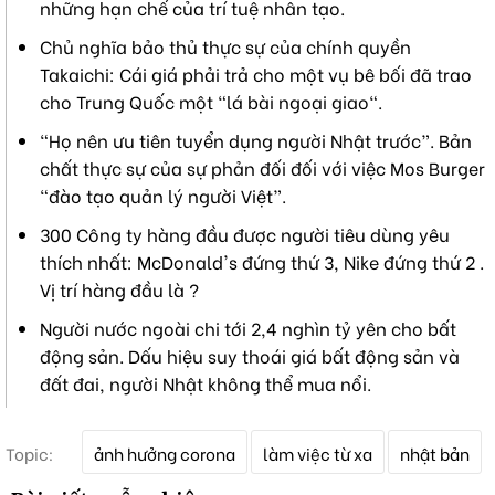
những hạn chế của trí tuệ nhân tạo.
Chủ nghĩa bảo thủ thực sự của chính quyền
Takaichi: Cái giá phải trả cho một vụ bê bối đã trao
cho Trung Quốc một "lá bài ngoại giao".
“Họ nên ưu tiên tuyển dụng người Nhật trước”. Bản
chất thực sự của sự phản đối đối với việc Mos Burger
“đào tạo quản lý người Việt”.
300 Công ty hàng đầu được người tiêu dùng yêu
thích nhất: McDonald's đứng thứ 3, Nike đứng thứ 2 .
Vị trí hàng đầu là ?
Người nước ngoài chi tới 2,4 nghìn tỷ yên cho bất
động sản. Dấu hiệu suy thoái giá bất động sản và
đất đai, người Nhật không thể mua nổi.
T
Topic:
ảnh hưởng corona
làm việc từ xa
nhật bản
ừ
k