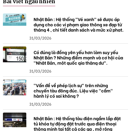
Bài viết ngẫu nhiên
h
ó
a
Nhật Bản : Hệ thống "Vé xanh" sẽ được áp
dụng cho các vi phạm giao thông xe đạp từ
tháng 4 , chi tiết danh sách và mức xử phạt.
31/03/2026
Có đúng là đồng yên yếu hơn làm suy yếu
Nhật Bản ? Những điểm mạnh và cơ hội của
"Nhật Bản, một quốc gia thặng dư".
31/03/2026
"Vấn đề về phép lịch sự" trên những
chuyến tàu đông đúc. Liệu việc "cầm"
hành lý có sai không ?
31/03/2026
Nhật Bản : Hệ thống tàu điện ngầm lắp đặt
tủ khóa tự động đặt trước qua điện thoại
thông minh tại tất cả các ga , mở rộng