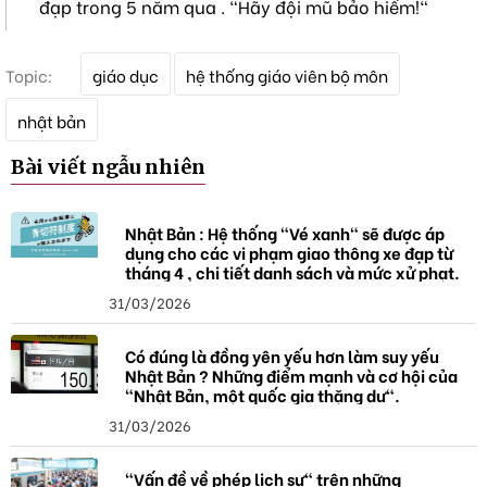
đạp trong 5 năm qua . "Hãy đội mũ bảo hiểm!"
T
Topic:
giáo dục
hệ thống giáo viên bộ môn
ừ
k
nhật bản
h
ó
Bài viết ngẫu nhiên
a
Nhật Bản : Hệ thống "Vé xanh" sẽ được áp
dụng cho các vi phạm giao thông xe đạp từ
tháng 4 , chi tiết danh sách và mức xử phạt.
31/03/2026
Có đúng là đồng yên yếu hơn làm suy yếu
Nhật Bản ? Những điểm mạnh và cơ hội của
"Nhật Bản, một quốc gia thặng dư".
31/03/2026
"Vấn đề về phép lịch sự" trên những