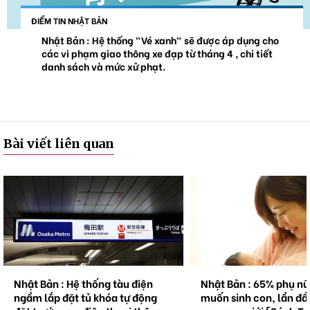
ĐIỂM TIN NHẬT BẢN
Nhật Bản : Hệ thống "Vé xanh" sẽ được áp dụng cho
các vi phạm giao thông xe đạp từ tháng 4 , chi tiết
danh sách và mức xử phạt.
Bài viết liên quan
Nhật Bản : 65% phụ nữ không
Natto trở thành hiện 
muốn sinh con, lần đầu tiên vượt
cầu . Bối cảnh và triể