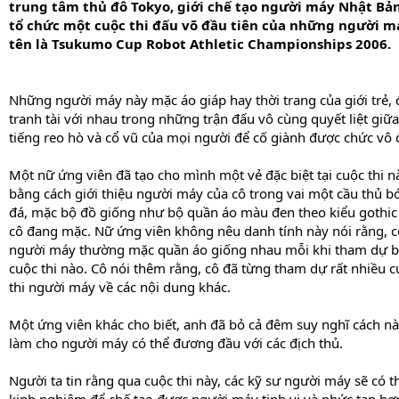
trung tâm thủ đô Tokyo, giới chế tạo người máy Nhật Bả
tổ chức một cuộc thi đấu võ đầu tiên của những người m
tên là Tsukumo Cup Robot Athletic Championships 2006.
Những người máy này mặc áo giáp hay thời trang của giới trẻ, 
tranh tài với nhau trong những trận đấu vô cùng quyết liệt giữa
tiếng reo hò và cổ vũ của mọi người để cố giành được chức vô 
Một nữ ứng viên đã tạo cho mình một vẻ đặc biệt tại cuộc thi n
bằng cách giới thiệu người máy của cô trong vai một cầu thủ b
đá, mặc bộ đồ giống như bộ quần áo màu đen theo kiểu gothi
cô đang mặc. Nữ ứng viên không nêu danh tính này nói rằng, c
người máy thường mặc quần áo giống nhau mỗi khi tham dự b
cuộc thi nào. Cô nói thêm rằng, cô đã từng tham dự rất nhiều c
thi người máy về các nội dung khác.
Một ứng viên khác cho biết, anh đã bỏ cả đêm suy nghĩ cách n
làm cho người máy có thể đương đầu với các địch thủ.
Người ta tin rằng qua cuộc thi này, các kỹ sư người máy sẽ có 