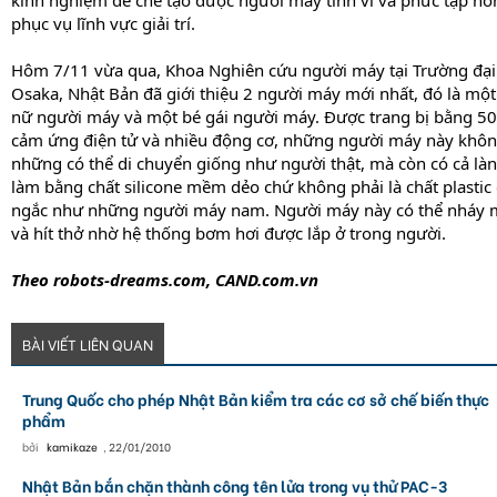
kinh nghiệm để chế tạo được người máy tinh vi và phức tạp hơ
phục vụ lĩnh vực giải trí.
Hôm 7/11 vừa qua, Khoa Nghiên cứu người máy tại Trường đại
Osaka, Nhật Bản đã giới thiệu 2 người máy mới nhất, đó là một
nữ người máy và một bé gái người máy. Được trang bị bằng 50
cảm ứng điện tử và nhiều động cơ, những người máy này khô
những có thể di chuyển giống như người thật, mà còn có cả làn
làm bằng chất silicone mềm dẻo chứ không phải là chất plastic
ngắc như những người máy nam. Người máy này có thể nháy 
và hít thở nhờ hệ thống bơm hơi được lắp ở trong người.
Theo robots-dreams.com, CAND.com.vn
BÀI VIẾT LIÊN QUAN
Trung Quốc cho phép Nhật Bản kiểm tra các cơ sở chế biến thực
phẩm
bởi
kamikaze
,
22/01/2010
Nhật Bản bắn chặn thành công tên lửa trong vụ thử PAC-3