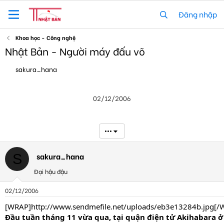
Đăng nhập
Khoa học - Công nghệ
Nhật Bản - Người máy đấu võ
T
N
sakura_hana
h
g
r
à
e
y
02/12/2006
a
g
d
ử
s
i
t
•••
a
r
t
sakura_hana
S
e
Đại hậu đậu
r
02/12/2006
[WRAP]http://www.sendmefile.net/uploads/eb3e13284b.jpg[/
Đầu tuần tháng 11 vừa qua, tại quận điện tử Akihabara ở