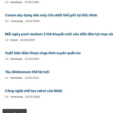
bởi
kamikaze
,
29/01/2006
Canon xây dựng nhà máy lớn nhất thế giới tại Bắc Ninh
bởi
nvhcuong
,
25/01/2005
Mỗi ngày post random 3 thẻ khuyến mãi vào diễn đàn tại mục nà
bởi
fonist
,
05/03/2009
Xuất hiện điện thoại chụp hình xuyên quần áo
bởi
kamikaze
,
29/10/2004
Tàu Shinkansen thế hệ mới
bởi
kamikaze
,
12/05/2010
Công nghệ chế tạo robot của Nhật
bởi
nvhcuong
,
25/03/2005