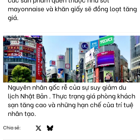
mayonnaise và khăn giấy sẽ đồng loạt tăng
giá.
Nguyên nhân gốc rễ của sự suy giảm du
lịch Nhật Bản . Thực trạng giá phòng khách
sạn tăng cao và những hạn chế của trí tuệ
nhân tạo.
Facebook
X
Bluesky
LinkedIn
Email
Link
Chia sẻ: