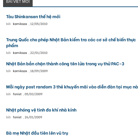
BÀI VIẾT MỚI
Tàu Shinkansen thế hệ mới
bởi
kamikaze
,
12/05/2010
Trung Quốc cho phép Nhật Bản kiểm tra các cơ sở chế biến thực
phẩm
bởi
kamikaze
,
22/01/2010
Nhật Bản bắn chặn thành công tên lửa trong vụ thử PAC-3
bởi
kamikaze
,
18/09/2009
Mỗi ngày post random 3 thẻ khuyến mãi vào diễn đàn tại mục nà
bởi
fonist
,
05/03/2009
Nhật phóng vệ tinh đo khí nhà kính
bởi
fonist
,
26/01/2009
Bà mẹ Nhật đầu tiên lên vũ trụ