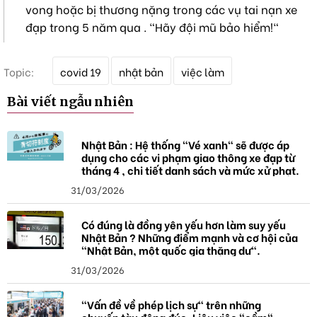
vong hoặc bị thương nặng trong các vụ tai nạn xe
đạp trong 5 năm qua . "Hãy đội mũ bảo hiểm!"
T
Topic:
covid 19
nhật bản
việc làm
ừ
k
Bài viết ngẫu nhiên
h
ó
a
Nhật Bản : Hệ thống "Vé xanh" sẽ được áp
dụng cho các vi phạm giao thông xe đạp từ
tháng 4 , chi tiết danh sách và mức xử phạt.
31/03/2026
Có đúng là đồng yên yếu hơn làm suy yếu
Nhật Bản ? Những điểm mạnh và cơ hội của
"Nhật Bản, một quốc gia thặng dư".
31/03/2026
"Vấn đề về phép lịch sự" trên những