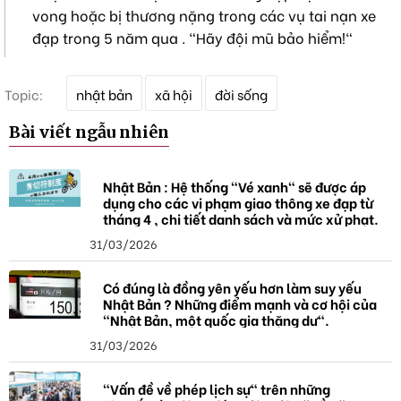
vong hoặc bị thương nặng trong các vụ tai nạn xe
đạp trong 5 năm qua . "Hãy đội mũ bảo hiểm!"
T
Topic:
nhật bản
xã hội
đời sống
ừ
k
Bài viết ngẫu nhiên
h
ó
a
Nhật Bản : Hệ thống "Vé xanh" sẽ được áp
dụng cho các vi phạm giao thông xe đạp từ
tháng 4 , chi tiết danh sách và mức xử phạt.
31/03/2026
Có đúng là đồng yên yếu hơn làm suy yếu
Nhật Bản ? Những điểm mạnh và cơ hội của
"Nhật Bản, một quốc gia thặng dư".
31/03/2026
"Vấn đề về phép lịch sự" trên những