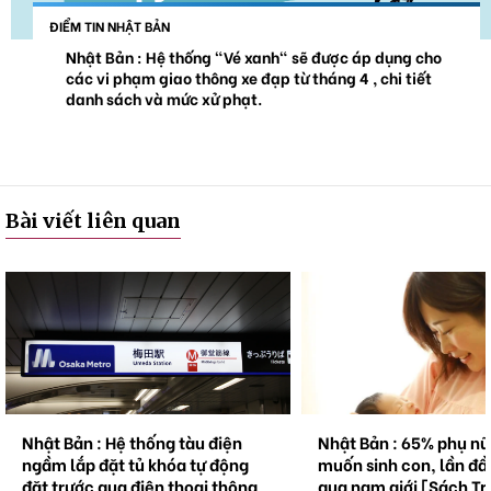
ĐIỂM TIN NHẬT BẢN
Nhật Bản : Hệ thống "Vé xanh" sẽ được áp dụng cho
các vi phạm giao thông xe đạp từ tháng 4 , chi tiết
danh sách và mức xử phạt.
Bài viết liên quan
Nhật Bản : Hệ thống tàu điện
Nhật Bản : 65% phụ n
ngầm lắp đặt tủ khóa tự động
muốn sinh con, lần đầ
đặt trước qua điện thoại thông
qua nam giới [Sách Tr