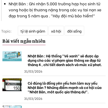
Nhật Bản : Ghi nhận 5.000 trường hợp học sinh tử
vong hoặc bị thương nặng trong các vụ tai nạn xe
đạp trong 5 năm qua . "Hãy đội mũ bảo hiểm!"
T
Topic:
tỷ lệ sinh giảm
xã hội
đời sống
ừ
k
Bài viết ngẫu nhiên
h
ó
a
Nhật Bản : Hệ thống "Vé xanh" sẽ được áp
dụng cho các vi phạm giao thông xe đạp từ
tháng 4 , chi tiết danh sách và mức xử phạt.
31/03/2026
Có đúng là đồng yên yếu hơn làm suy yếu
Nhật Bản ? Những điểm mạnh và cơ hội của
"Nhật Bản, một quốc gia thặng dư".
31/03/2026