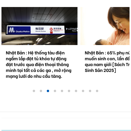
Nhật Bản : 65% phụ nữ không
Natto trở thành hiện 
muốn sinh con, lần đầu tiên vượt
cầu . Bối cảnh và triể
qua nam giới [Sách Trắng về
tương lai.
Sinh Sản 2025]