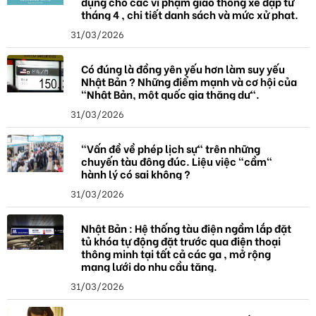
dụng cho các vi phạm giao thông xe đạp từ
tháng 4 , chi tiết danh sách và mức xử phạt.
31/03/2026
Có đúng là đồng yên yếu hơn làm suy yếu
Nhật Bản ? Những điểm mạnh và cơ hội của
"Nhật Bản, một quốc gia thặng dư".
31/03/2026
"Vấn đề về phép lịch sự" trên những
chuyến tàu đông đúc. Liệu việc "cầm"
hành lý có sai không ?
31/03/2026
Nhật Bản : Hệ thống tàu điện ngầm lắp đặt
tủ khóa tự động đặt trước qua điện thoại
thông minh tại tất cả các ga , mở rộng
mạng lưới do nhu cầu tăng.
31/03/2026