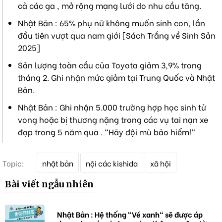
cả các ga , mở rộng mạng lưới do nhu cầu tăng.
Nhật Bản : 65% phụ nữ không muốn sinh con, lần
đầu tiên vượt qua nam giới [Sách Trắng về Sinh Sản
2025]
Sản lượng toàn cầu của Toyota giảm 3,9% trong
tháng 2. Ghi nhận mức giảm tại Trung Quốc và Nhật
Bản.
Nhật Bản : Ghi nhận 5.000 trường hợp học sinh tử
vong hoặc bị thương nặng trong các vụ tai nạn xe
đạp trong 5 năm qua . "Hãy đội mũ bảo hiểm!"
T
Topic:
nhật bản
nội các kishida
xã hội
ừ
k
Bài viết ngẫu nhiên
h
ó
a
Nhật Bản : Hệ thống "Vé xanh" sẽ được áp