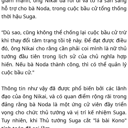
giảm mạnh, ông Nikai đã rời đi và tỏ ra sẵn sàng
hỗ trợ cho bà Noda, trong cuộc bầu cử tổng thống
thời hậu Suga.
“Dù sao, cũng không thể chống lại cuộc bầu cử trừ
khi thay đổi tâm trạng tồi tệ này. Để đạt được điều
đó, ông Nikai cho rằng cần phải coi mình là nữ thủ
tướng đầu tiên trong lịch sử của chủ nghĩa hợp
hiến. Nếu bà Noda thành công, thì có thể quản lý
cuộc bầu cử."
Thông tin như vậy đã được phổ biến bởi các lãnh
đạo của ông Nikai, và có quan điểm rộng rãi trong
đảng rằng bà Noda là một ứng cử viên đầy triển
vọng cho chức thủ tướng và vị trí kế nhiệm Suga.
Tuy nhiên, khi Thủ tướng Suga cắt "lá bài Kono"