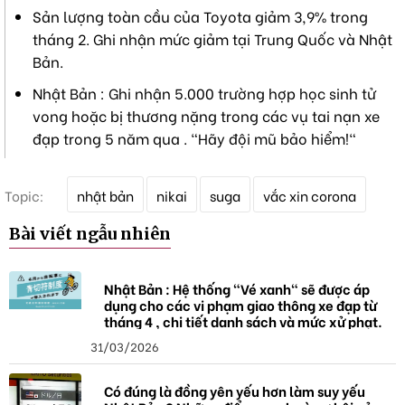
Sản lượng toàn cầu của Toyota giảm 3,9% trong
tháng 2. Ghi nhận mức giảm tại Trung Quốc và Nhật
Bản.
Nhật Bản : Ghi nhận 5.000 trường hợp học sinh tử
vong hoặc bị thương nặng trong các vụ tai nạn xe
đạp trong 5 năm qua . "Hãy đội mũ bảo hiểm!"
T
Topic:
nhật bản
nikai
suga
vắc xin corona
ừ
k
Bài viết ngẫu nhiên
h
ó
a
Nhật Bản : Hệ thống "Vé xanh" sẽ được áp
dụng cho các vi phạm giao thông xe đạp từ
tháng 4 , chi tiết danh sách và mức xử phạt.
31/03/2026
Có đúng là đồng yên yếu hơn làm suy yếu