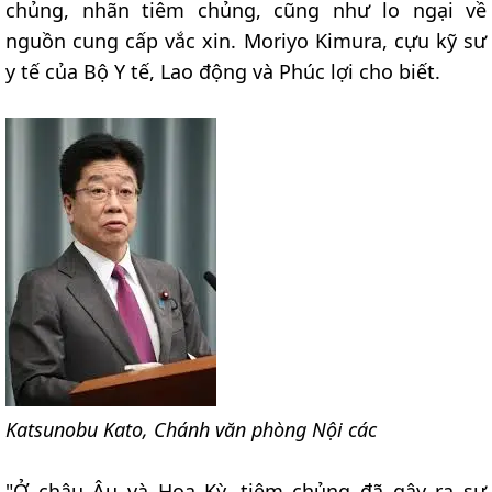
chủng, nhãn tiêm chủng, cũng như lo ngại về
nguồn cung cấp vắc xin. Moriyo Kimura, cựu kỹ sư
y tế của Bộ Y tế, Lao động và Phúc lợi cho biết.
Katsunobu Kato, Chánh văn phòng Nội các
"Ở châu Âu và Hoa Kỳ, tiêm chủng đã gây ra sự