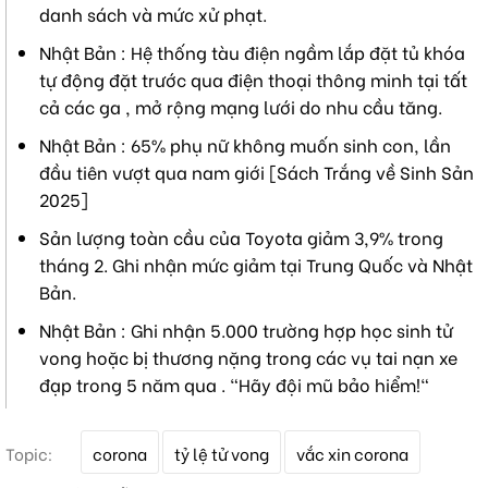
danh sách và mức xử phạt.
Nhật Bản : Hệ thống tàu điện ngầm lắp đặt tủ khóa
tự động đặt trước qua điện thoại thông minh tại tất
cả các ga , mở rộng mạng lưới do nhu cầu tăng.
Nhật Bản : 65% phụ nữ không muốn sinh con, lần
đầu tiên vượt qua nam giới [Sách Trắng về Sinh Sản
2025]
Sản lượng toàn cầu của Toyota giảm 3,9% trong
tháng 2. Ghi nhận mức giảm tại Trung Quốc và Nhật
Bản.
Nhật Bản : Ghi nhận 5.000 trường hợp học sinh tử
vong hoặc bị thương nặng trong các vụ tai nạn xe
đạp trong 5 năm qua . "Hãy đội mũ bảo hiểm!"
T
Topic:
corona
tỷ lệ tử vong
vắc xin corona
ừ
k