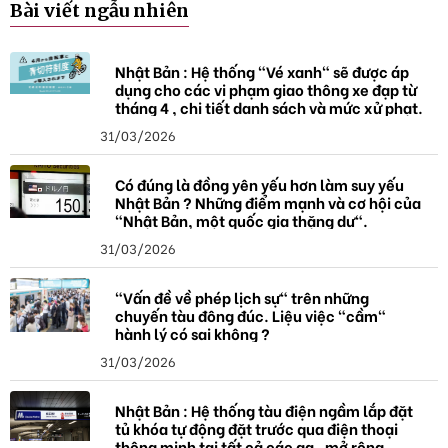
Bài viết ngẫu nhiên
h
ó
a
Nhật Bản : Hệ thống "Vé xanh" sẽ được áp
dụng cho các vi phạm giao thông xe đạp từ
tháng 4 , chi tiết danh sách và mức xử phạt.
31/03/2026
Có đúng là đồng yên yếu hơn làm suy yếu
Nhật Bản ? Những điểm mạnh và cơ hội của
"Nhật Bản, một quốc gia thặng dư".
31/03/2026
"Vấn đề về phép lịch sự" trên những
chuyến tàu đông đúc. Liệu việc "cầm"
hành lý có sai không ?
31/03/2026
Nhật Bản : Hệ thống tàu điện ngầm lắp đặt
tủ khóa tự động đặt trước qua điện thoại
thông minh tại tất cả các ga , mở rộng