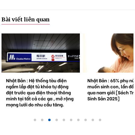
Bài viết liên quan
Nhật Bản : 65% phụ nữ không
Natto trở thành hiện 
muốn sinh con, lần đầu tiên vượt
cầu . Bối cảnh và triể
qua nam giới [Sách Trắng về
tương lai.
Sinh Sản 2025]