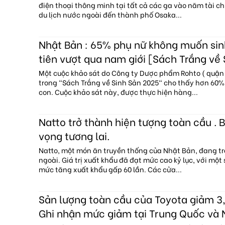
điện thoại thông minh tại tất cả các ga vào năm tài c
du lịch nước ngoài đến thành phố Osaka...
Nhật Bản : 65% phụ nữ không muốn sin
tiên vượt qua nam giới [Sách Trắng về
Một cuộc khảo sát do Công ty Dược phẩm Rohto ( quận 
trong "Sách Trắng về Sinh Sản 2025" cho thấy hơn 60
con. Cuộc khảo sát này, được thực hiện hàng...
Natto trở thành hiện tượng toàn cầu . B
vọng tương lai.
Natto, một món ăn truyền thống của Nhật Bản, đang tr
ngoài. Giá trị xuất khẩu đã đạt mức cao kỷ lục, với một
mức tăng xuất khẩu gấp 60 lần. Các cửa...
Sản lượng toàn cầu của Toyota giảm 3,
Ghi nhận mức giảm tại Trung Quốc và 