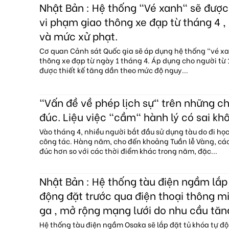
Nhật Bản : Hệ thống "Vé xanh" sẽ đượ
vi phạm giao thông xe đạp từ tháng 4 , 
và mức xử phạt.
Cơ quan Cảnh sát Quốc gia sẽ áp dụng hệ thống "vé x
thông xe đạp từ ngày 1 tháng 4. Áp dụng cho người từ 1
được thiết kế tăng dần theo mức độ nguy...
"Vấn đề về phép lịch sự" trên những c
đúc. Liệu việc "cầm" hành lý có sai kh
Vào tháng 4, nhiều người bắt đầu sử dụng tàu do đi họ
công tác. Hàng năm, cho đến khoảng Tuần lễ Vàng, c
đúc hơn so với các thời điểm khác trong năm, đặc...
Nhật Bản : Hệ thống tàu điện ngầm lắp 
động đặt trước qua điện thoại thông mi
ga , mở rộng mạng lưới do nhu cầu tăn
Hệ thống tàu điện ngầm Osaka sẽ lắp đặt tủ khóa tự độ