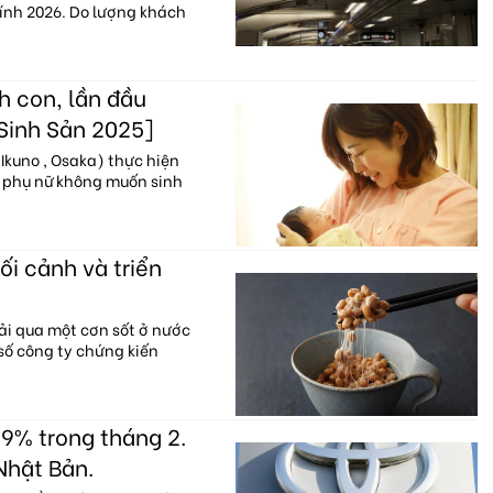
hính 2026. Do lượng khách
h con, lần đầu
 Sinh Sản 2025]
Ikuno , Osaka) thực hiện
% phụ nữ không muốn sinh
ối cảnh và triển
ải qua một cơn sốt ở nước
 số công ty chứng kiến
9% trong tháng 2.
Nhật Bản.