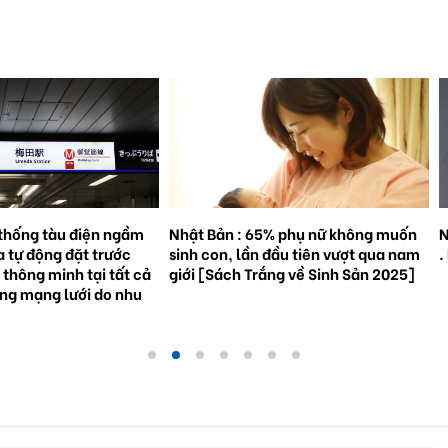
% phụ nữ không muốn
Natto trở thành hiện tượng toàn cầu
S
đầu tiên vượt qua nam
. Bối cảnh và triển vọng tương lai.
3
ắng về Sinh Sản 2025]
g