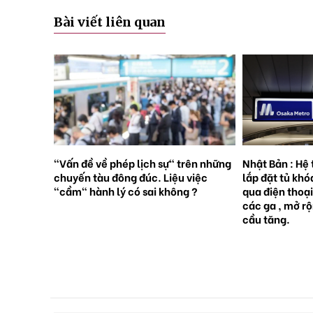
Bài viết liên quan
rên những
Nhật Bản : Hệ thống tàu điện ngầm
Nhật Bản : 65
việc
lắp đặt tủ khóa tự động đặt trước
sinh con, lần 
 ?
qua điện thoại thông minh tại tất cả
giới [Sách Tr
các ga , mở rộng mạng lưới do nhu
cầu tăng.