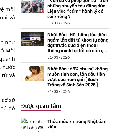
"Vấn đề về phép lịch sự" trên
những chuyến tàu đông đúc.
vệ môi
Liệu việc "cầm" hành lý có
sai không ?
oại và
31/03/2026
Nhật Bản : Hệ thống tàu điện
ngầm lắp đặt tủ khóa tự động
ản như
đặt trước qua điện thoại
thông minh tại tất cả các ga ,
Bộ Môi
mở rộng mạng lưới do nhu
31/03/2026
 quanh
cầu tăng.
, nước
Nhật Bản : 65% phụ nữ không
muốn sinh con, lần đầu tiên
 tử và
vượt qua nam giới [Sách
Trắng về Sinh Sản 2025]
31/03/2026
 cơ sở
Được quan tâm
Thủ đô
Thắc mắc khi sang Nhật làm
việc