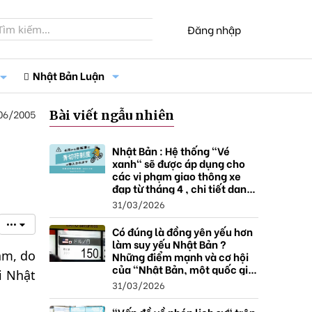
Đăng nhập
Nhật Bản Luận
06/2005
Bài viết ngẫu nhiên
Nhật Bản : Hệ thống "Vé
xanh" sẽ được áp dụng cho
các vi phạm giao thông xe
đạp từ tháng 4 , chi tiết danh
sách và mức xử phạt.
31/03/2026
•••
Có đúng là đồng yên yếu hơn
làm suy yếu Nhật Bản ?
am, do
Những điểm mạnh và cơ hội
của "Nhật Bản, một quốc gia
i Nhật
thặng dư".
31/03/2026