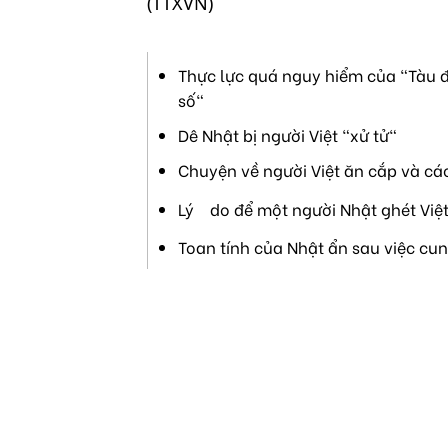
(TTXVN)
Thực lực quá nguy hiểm của "Tàu đ
số"
Dê Nhật bị người Việt "xử tử"
Chuyện về người Việt ăn cắp và cá
Lý do để một người Nhật ghét Việ
Toan tính của Nhật ẩn sau việc cu