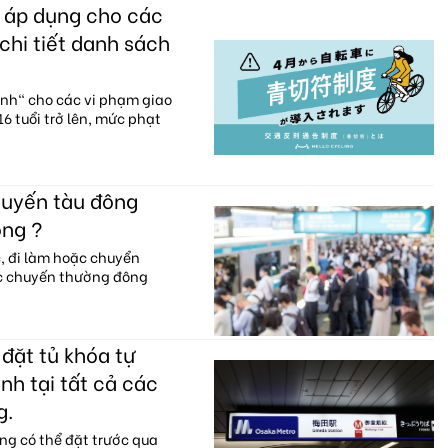
c áp dụng cho các
chi tiết danh sách
anh" cho các vi phạm giao
6 tuổi trở lên, mức phạt
huyến tàu đông
ông ?
c, đi làm hoặc chuyển
ác chuyến thường đông
đặt tủ khóa tự
nh tại tất cả các
g.
ng có thể đặt trước qua