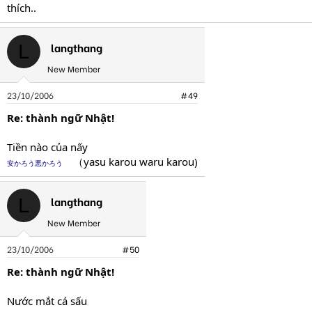
thích..
langthang
L
New Member
23/10/2006
#49
Re: thành ngữ Nhật!
Tiền nào của nấy
（yasu karou waru karou)
安かろう悪かろう
langthang
L
New Member
23/10/2006
#50
Re: thành ngữ Nhật!
Nước mắt cá sấu