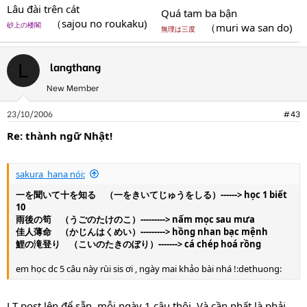
Lâu đài trên cát
Quá tam ba bận
（sajou no roukaku)
砂上の楼閣
（muri wa san do)
無理は三度
langthang
L
New Member
23/10/2006
#43
Re: thành ngữ Nhật!
sakura_hana nói:
一を聞いて十を知る （一をきいてじゅうをしる）------> học 1 biết
10
雨後の筍 （うごのたけのこ）---------> nấm mọc sau mưa
佳人薄命 （かじんはくめい）---------> hồng nhan bạc mệnh
鯉の滝登り （こいのたきのぼり）-------> cá chép hoá rồng
em học dc 5 câu này rùi sis ơi , ngày mai khảo bài nhá !:dethuong:
LT post lên để sẵn, mỗi ngày 1 câu thôi. Và cần nhất là phải