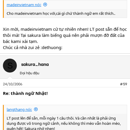
madeinvietnam nói:
Cho madeinvietnam học với,cái gì chứ thành ngữ em rất thích..
Xin mời, madeinvietnam cứ tự nhiên nhen! LT post sẵn để học
thôi mà! Tại sakura làm biếng quá nên phải mượn đỡ đất của
bác kami xài tạm.
Chúc cả nhà zui zẻ :dethuong:
sakura_hana
S
Đại hậu đậu
24/10/2006
#59
Re: thành ngữ Nhật!
langthang nói:
LT post lên để sẵn, mỗi ngày 1 câu thôi. Và cần nhất là phải ứng
dụng được vô trong ngữ cảnh, nếu không thì mèo vẫn hoàn mèo,
quên hết! Sakura nhớ nhen!