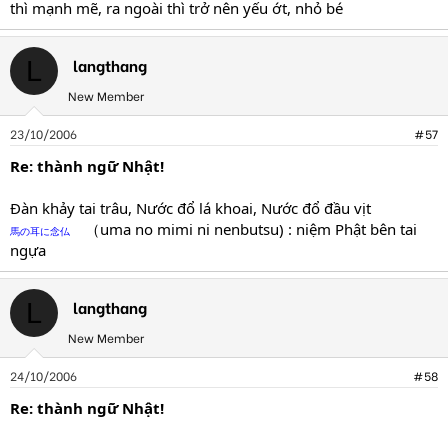
thì mạnh mẽ, ra ngoài thì trở nên yếu ớt, nhỏ bé
langthang
L
New Member
23/10/2006
#57
Re: thành ngữ Nhật!
Đàn khảy tai trâu, Nước đổ lá khoai, Nước đổ đầu vịt
（uma no mimi ni nenbutsu) : niệm Phật bên tai
馬の耳に念仏
ngựa
langthang
L
New Member
24/10/2006
#58
Re: thành ngữ Nhật!