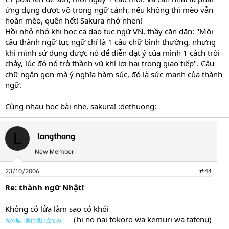
ứng dụng được vô trong ngữ cảnh, nếu không thì mèo vẫn
hoàn mèo, quên hết! Sakura nhớ nhen!
Hồi nhỏ nhớ khi học ca dao tục ngữ VN, thầy căn dặn: "Mỗi
câu thành ngữ tục ngữ chỉ là 1 câu chữ bình thường, nhưng
khi mình sử dụng được nó để diễn đạt ý của mình 1 cách trôi
chảy, lúc đó nó trở thành vũ khí lợi hại trong giao tiếp". Câu
chữ ngắn gọn mà ý nghĩa hàm súc, đó là sức mạnh của thành
ngữ.
Cùng nhau học bài nhe, sakura! :dethuong:
langthang
L
New Member
23/10/2006
#44
Re: thành ngữ Nhật!
Không có lửa làm sao có khói
（hi no nai tokoro wa kemuri wa tatenu)
火の無い所に煙は立てぬ