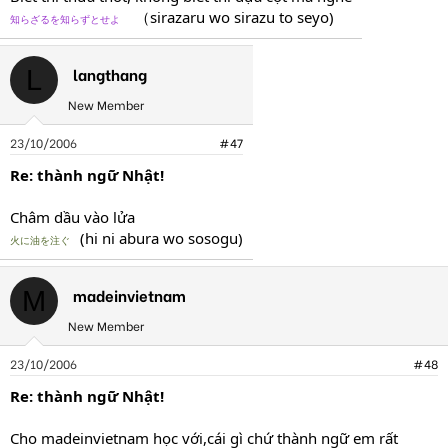
（sirazaru wo sirazu to seyo)
知らざるを知らずとせよ
langthang
L
New Member
23/10/2006
#47
Re: thành ngữ Nhật!
Châm dầu vào lửa
(hi ni abura wo sosogu)
火に油を注ぐ
madeinvietnam
M
New Member
23/10/2006
#48
Re: thành ngữ Nhật!
Cho madeinvietnam học với,cái gì chứ thành ngữ em rất