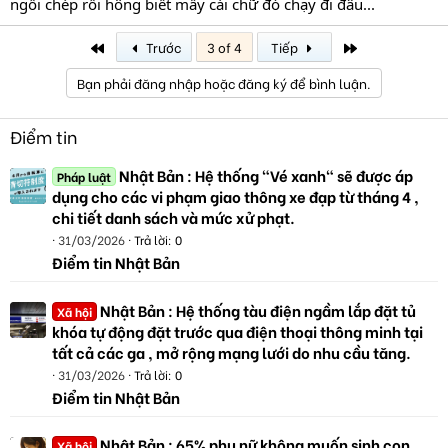
ngồi chép rồi hông biết mấy cái chữ đó chạy đi đâu...
First
Last
Trước
3 of 4
Tiếp
Bạn phải đăng nhập hoặc đăng ký để bình luận.
Điểm tin
Nhật Bản : Hệ thống "Vé xanh" sẽ được áp
Pháp luật
dụng cho các vi phạm giao thông xe đạp từ tháng 4 ,
chi tiết danh sách và mức xử phạt.
31/03/2026
Trả lời: 0
Điểm tin Nhật Bản
Nhật Bản : Hệ thống tàu điện ngầm lắp đặt tủ
Xã hội
khóa tự động đặt trước qua điện thoại thông minh tại
tất cả các ga , mở rộng mạng lưới do nhu cầu tăng.
31/03/2026
Trả lời: 0
Điểm tin Nhật Bản
Nhật Bản : 65% phụ nữ không muốn sinh con,
Xã hội