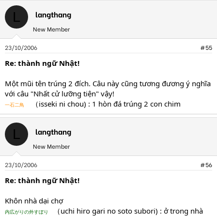
langthang
L
New Member
23/10/2006
#55
Re: thành ngữ Nhật!
Một mũi tên trúng 2 đích. Câu này cũng tương đương ý nghĩa
với câu "Nhất cử lưỡng tiện" vậy!
（isseki ni chou) : 1 hòn đá trúng 2 con chim
一石二鳥
langthang
L
New Member
23/10/2006
#56
Re: thành ngữ Nhật!
Khôn nhà dại chợ
（uchi hiro gari no soto subori) : ở trong nhà
内広がりの外すぼり