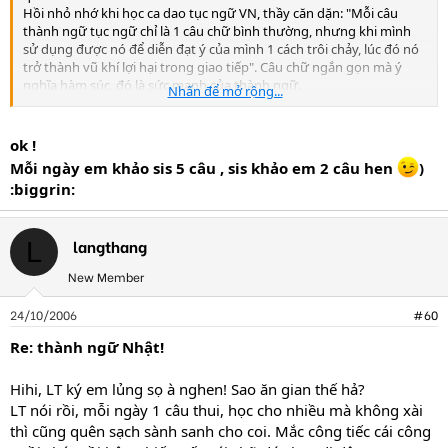
Hồi nhỏ nhớ khi học ca dao tục ngữ VN, thầy căn dặn: "Mỗi câu
thành ngữ tục ngữ chỉ là 1 câu chữ bình thường, nhưng khi mình
sử dụng được nó để diễn đạt ý của mình 1 cách trôi chảy, lúc đó nó
trở thành vũ khí lợi hại trong giao tiếp". Câu chữ ngắn gọn mà ý
nghĩa hàm súc, đó là sức mạnh của thành ngữ.
Nhấn để mở rộng...
Cùng nhau học bài nhe, sakura! :dethuong:
ok !
Mỗi ngày em khảo sis 5 câu , sis khảo em 2 câu hen
)
:biggrin:
langthang
L
New Member
24/10/2006
#60
Re: thành ngữ Nhật!
Hihi, LT ký em lủng sọ à nghen! Sao ăn gian thế hả?
LT nói rồi, mỗi ngày 1 câu thui, học cho nhiều mà không xài
thì cũng quên sạch sành sanh cho coi. Mắc công tiếc cái công