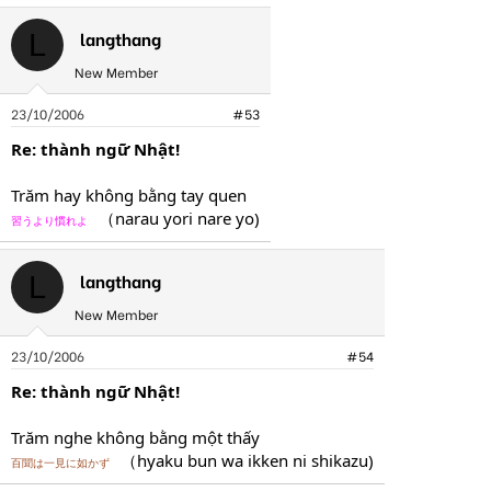
langthang
L
New Member
23/10/2006
#53
Re: thành ngữ Nhật!
Trăm hay không bằng tay quen
（narau yori nare yo)
習うより慣れよ
langthang
L
New Member
23/10/2006
#54
Re: thành ngữ Nhật!
Trăm nghe không bằng một thấy
（hyaku bun wa ikken ni shikazu)
百聞は一見に如かず