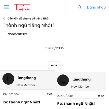
Đăng nhập
Các vấn đề chung về tiếng Nhật
Thành ngữ tiếng Nhật!
T
N
chocorat289
h
g
r
à
e
y
18/08/2006
a
g
d
ử
s
i
t
•••
a
r
t
langthang
L
langthang
L
e
r
New Member
New Member
23/10/2006
#41
23/10/2006
#42
Re: thành ngữ Nhật!
Re: thành ngữ Nhật!