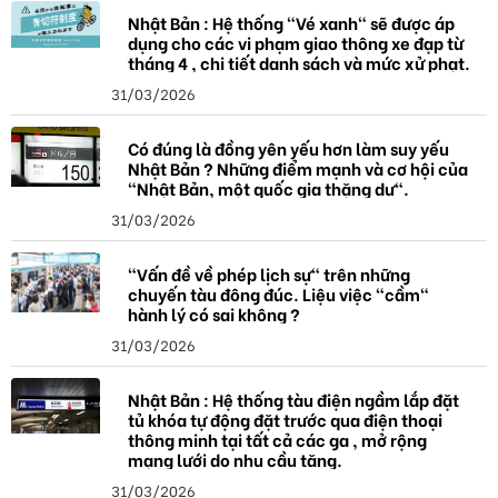
a
Nhật Bản : Hệ thống "Vé xanh" sẽ được áp
dụng cho các vi phạm giao thông xe đạp từ
tháng 4 , chi tiết danh sách và mức xử phạt.
31/03/2026
Có đúng là đồng yên yếu hơn làm suy yếu
Nhật Bản ? Những điểm mạnh và cơ hội của
"Nhật Bản, một quốc gia thặng dư".
31/03/2026
"Vấn đề về phép lịch sự" trên những
chuyến tàu đông đúc. Liệu việc "cầm"
hành lý có sai không ?
31/03/2026
Nhật Bản : Hệ thống tàu điện ngầm lắp đặt
tủ khóa tự động đặt trước qua điện thoại
thông minh tại tất cả các ga , mở rộng
mạng lưới do nhu cầu tăng.
31/03/2026