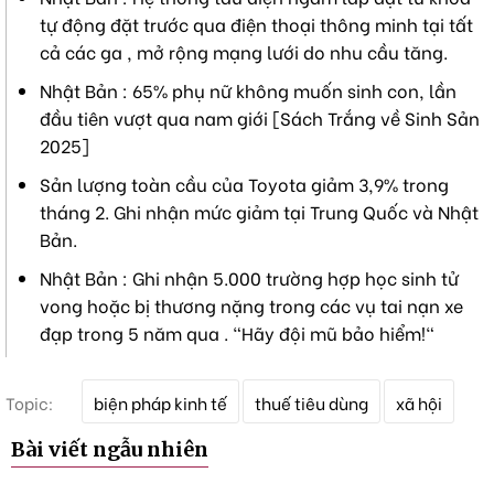
tự động đặt trước qua điện thoại thông minh tại tất
cả các ga , mở rộng mạng lưới do nhu cầu tăng.
Nhật Bản : 65% phụ nữ không muốn sinh con, lần
đầu tiên vượt qua nam giới [Sách Trắng về Sinh Sản
2025]
Sản lượng toàn cầu của Toyota giảm 3,9% trong
tháng 2. Ghi nhận mức giảm tại Trung Quốc và Nhật
Bản.
Nhật Bản : Ghi nhận 5.000 trường hợp học sinh tử
vong hoặc bị thương nặng trong các vụ tai nạn xe
đạp trong 5 năm qua . "Hãy đội mũ bảo hiểm!"
T
Topic:
biện pháp kinh tế
thuế tiêu dùng
xã hội
ừ
k
Bài viết ngẫu nhiên
h
ó