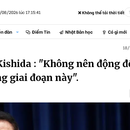
/08/2026 lúc 17:15:41
❌ Không thể tải thời tiết
ễn đàn
Điểm Tin
Nhật Bản học
Có gì mới
18/
ishida : "Không nên động đ
ng giai đoạn này".