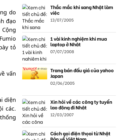
Thắc mắc khi sang Nhật làm
ảng do
việc
13/07/2005
nh đạo
g Cộng
 Fumio
1 vài kinh nghiệm khi mua
laptop ở Nhật
bày tỏ
07/07/2008
Trang bán đấu giá của yahoo
về vấn
Japan
02/06/2005
i diện
Xin hỏi về các công ty tuyển
lao động đi Nhật
i các.
12/03/2007
 thống
Cách gọi điện thọai từ Nhật
Bản về Việt Nam.