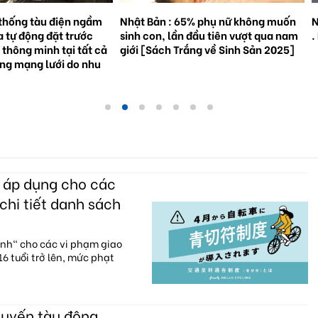
% phụ nữ không muốn
Natto trở thành hiện tượng toàn cầu
S
đầu tiên vượt qua nam
. Bối cảnh và triển vọng tương lai.
3
ắng về Sinh Sản 2025]
g
c áp dụng cho các
chi tiết danh sách
anh" cho các vi phạm giao
6 tuổi trở lên, mức phạt
huyến tàu đông