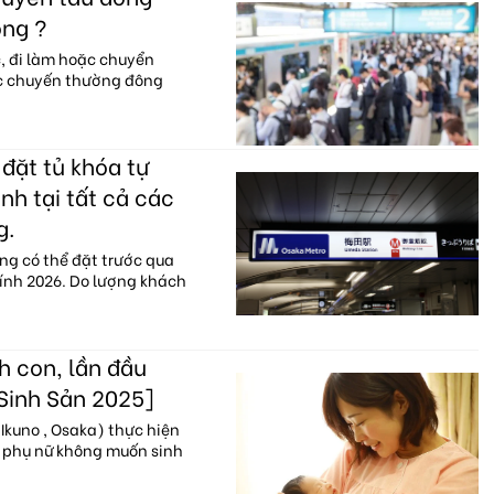
ông ?
c, đi làm hoặc chuyển
ác chuyến thường đông
đặt tủ khóa tự
nh tại tất cả các
g.
ng có thể đặt trước qua
hính 2026. Do lượng khách
h con, lần đầu
 Sinh Sản 2025]
Ikuno , Osaka) thực hiện
% phụ nữ không muốn sinh