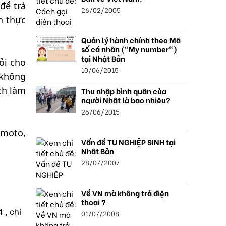
để trả
26/02/2005
n thực
Quản lý hành chính theo Mã
số cá nhân ("My number")
tại Nhật Bản
ỏi cho
10/06/2015
 không
ch làm
Thu nhập bình quân của
người Nhật là bao nhiêu?
26/06/2015
amoto,
Vấn đề TU NGHIỆP SINH tại
Nhật Bản
28/07/2007
Về VN mà không trả điện
thoại ?
 , chi
01/07/2008