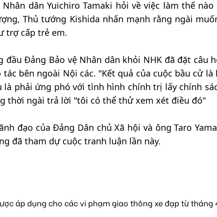
 Nhân dân Yuichiro Tamaki hỏi về việc làm thế nào 
 tượng, Thủ tướng Kishida nhấn mạnh rằng ngài muố
ư trợ cấp trẻ em.
g đầu Đảng Bảo vệ Nhân dân khỏi NHK đã đặt câu h
 tác bên ngoài Nội các. "Kết quả của cuộc bầu cử là
là phải ứng phó với tình hình chính trị lấy chính sá
 thời ngài trả lời "tôi có thể thử xem xét điều đó"
lãnh đạo của Đảng Dân chủ Xã hội và ông Taro Yam
ng đã tham dự cuộc tranh luận lần này.
ược áp dụng cho các vi phạm giao thông xe đạp từ tháng 4