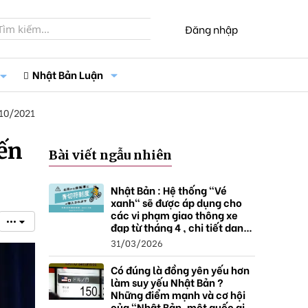
Đăng nhập
Nhật Bản Luận
10/2021
ến
Bài viết ngẫu nhiên
Nhật Bản : Hệ thống "Vé
xanh" sẽ được áp dụng cho
các vi phạm giao thông xe
•••
đạp từ tháng 4 , chi tiết danh
sách và mức xử phạt.
31/03/2026
Có đúng là đồng yên yếu hơn
làm suy yếu Nhật Bản ?
Những điểm mạnh và cơ hội
của "Nhật Bản, một quốc gia