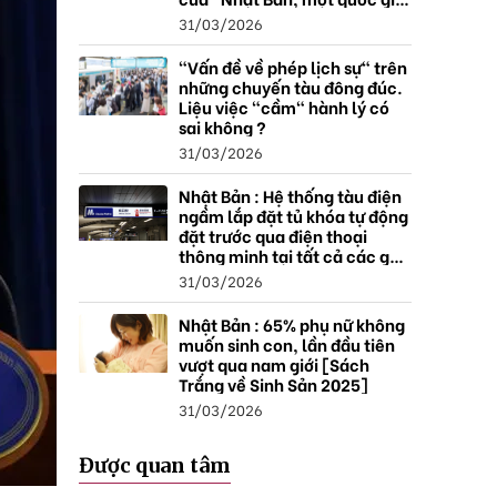
thặng dư".
31/03/2026
"Vấn đề về phép lịch sự" trên
những chuyến tàu đông đúc.
Liệu việc "cầm" hành lý có
sai không ?
31/03/2026
Nhật Bản : Hệ thống tàu điện
ngầm lắp đặt tủ khóa tự động
đặt trước qua điện thoại
thông minh tại tất cả các ga ,
mở rộng mạng lưới do nhu
31/03/2026
cầu tăng.
Nhật Bản : 65% phụ nữ không
muốn sinh con, lần đầu tiên
vượt qua nam giới [Sách
Trắng về Sinh Sản 2025]
31/03/2026
Được quan tâm