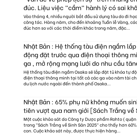
đúc. Liệu việc "cầm" hành lý có sai kh
Vào tháng 4, nhiều người bắt đầu sử dụng tàu do đi họ
công tác. Hàng năm, cho đến khoảng Tuần lễ Vàng, c
đúc hơn so với các thời điểm khác trong năm, đặc...
Nhật Bản : Hệ thống tàu điện ngầm lắp 
động đặt trước qua điện thoại thông mi
ga , mở rộng mạng lưới do nhu cầu tăn
Hệ thống tàu điện ngầm Osaka sẽ lắp đặt tủ khóa tự độ
điện thoại thông minh tại tất cả các ga vào năm tài c
du lịch nước ngoài đến thành phố Osaka...
Nhật Bản : 65% phụ nữ không muốn sin
tiên vượt qua nam giới [Sách Trắng về
Một cuộc khảo sát do Công ty Dược phẩm Rohto ( quận 
trong "Sách Trắng về Sinh Sản 2025" cho thấy hơn 60
con. Cuộc khảo sát này, được thực hiện hàng...