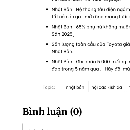
Nhật Bản : Hệ thống tàu điện ngầm 
tất cả các ga , mở rộng mạng lưới 
Nhật Bản : 65% phụ nữ không muốn 
Sản 2025]
Sản lượng toàn cầu của Toyota giả
Nhật Bản.
Nhật Bản : Ghi nhận 5.000 trường h
đạp trong 5 năm qua . "Hãy đội mũ
T
Topic:
nhật bản
nội các kishida
ừ
k
h
ó
Bình luận (0)
a