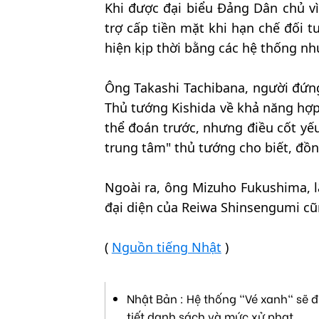
Khi được đại biểu Đảng Dân chủ vì
trợ cấp tiền mặt khi hạn chế đối
hiện kịp thời bằng các hệ thống nh
Ông Takashi Tachibana, người đứn
Thủ tướng Kishida về khả năng hợp
thể đoán trước, nhưng điều cốt yếu 
trung tâm" thủ tướng cho biết, đồng
Ngoài ra, ông Mizuho Fukushima, 
đại diện của Reiwa Shinsengumi cũ
(
Nguồn tiếng Nhật
)
Nhật Bản : Hệ thống "Vé xanh" sẽ đ
tiết danh sách và mức xử phạt.