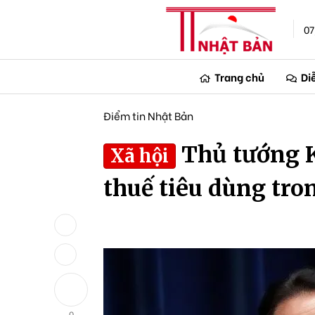
07
Trang chủ
Di
Điểm tin Nhật Bản
Thủ tướng K
Xã hội
thuế tiêu dùng tro
0