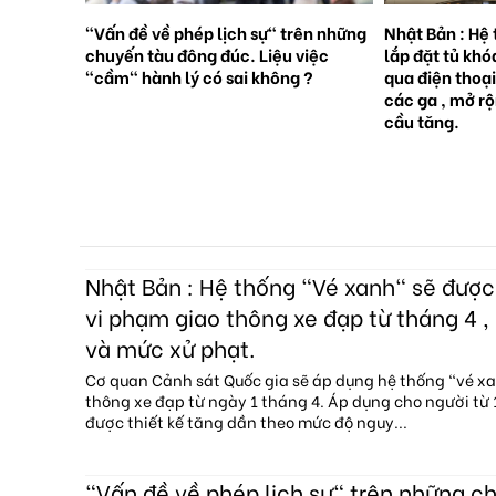
rên những
Nhật Bản : Hệ thống tàu điện ngầm
Nhật Bản : 65
việc
lắp đặt tủ khóa tự động đặt trước
sinh con, lần 
 ?
qua điện thoại thông minh tại tất cả
giới [Sách Tr
các ga , mở rộng mạng lưới do nhu
cầu tăng.
Nhật Bản : Hệ thống "Vé xanh" sẽ đượ
vi phạm giao thông xe đạp từ tháng 4 , 
và mức xử phạt.
Cơ quan Cảnh sát Quốc gia sẽ áp dụng hệ thống "vé x
thông xe đạp từ ngày 1 tháng 4. Áp dụng cho người từ 1
được thiết kế tăng dần theo mức độ nguy...
"Vấn đề về phép lịch sự" trên những c