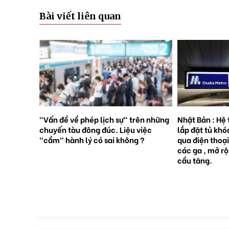
Bài viết liên quan
rên những
Nhật Bản : Hệ thống tàu điện ngầm
Nhật Bản : 65
việc
lắp đặt tủ khóa tự động đặt trước
sinh con, lần 
 ?
qua điện thoại thông minh tại tất cả
giới [Sách Tr
các ga , mở rộng mạng lưới do nhu
cầu tăng.