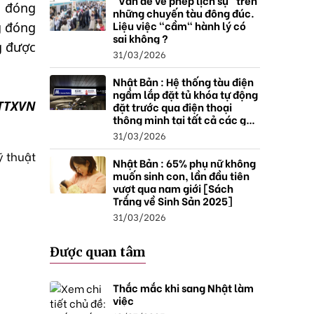
"Vấn đề về phép lịch sự" trên
h đóng
những chuyến tàu đông đúc.
Liệu việc "cầm" hành lý có
g đóng
sai không ?
g được
31/03/2026
Nhật Bản : Hệ thống tàu điện
ngầm lắp đặt tủ khóa tự động
TTXVN
đặt trước qua điện thoại
thông minh tại tất cả các ga ,
mở rộng mạng lưới do nhu
31/03/2026
cầu tăng.
ỹ thuật
Nhật Bản : 65% phụ nữ không
muốn sinh con, lần đầu tiên
vượt qua nam giới [Sách
Trắng về Sinh Sản 2025]
31/03/2026
Được quan tâm
Thắc mắc khi sang Nhật làm
việc