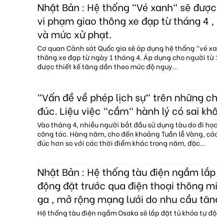
Nhật Bản : Hệ thống "Vé xanh" sẽ đượ
vi phạm giao thông xe đạp từ tháng 4 , 
và mức xử phạt.
Cơ quan Cảnh sát Quốc gia sẽ áp dụng hệ thống "vé x
thông xe đạp từ ngày 1 tháng 4. Áp dụng cho người từ 1
được thiết kế tăng dần theo mức độ nguy...
"Vấn đề về phép lịch sự" trên những c
đúc. Liệu việc "cầm" hành lý có sai kh
Vào tháng 4, nhiều người bắt đầu sử dụng tàu do đi họ
công tác. Hàng năm, cho đến khoảng Tuần lễ Vàng, c
đúc hơn so với các thời điểm khác trong năm, đặc...
Nhật Bản : Hệ thống tàu điện ngầm lắp 
động đặt trước qua điện thoại thông mi
ga , mở rộng mạng lưới do nhu cầu tăn
Hệ thống tàu điện ngầm Osaka sẽ lắp đặt tủ khóa tự độ