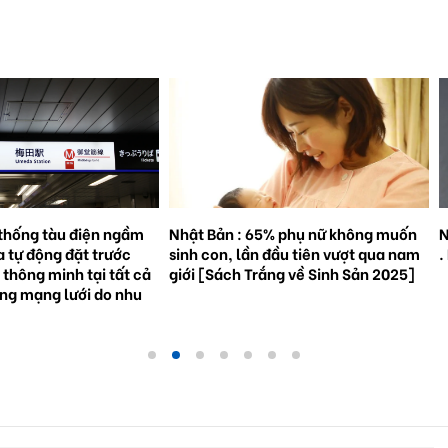
% phụ nữ không muốn
Natto trở thành hiện tượng toàn cầu
S
đầu tiên vượt qua nam
. Bối cảnh và triển vọng tương lai.
3
ắng về Sinh Sản 2025]
g