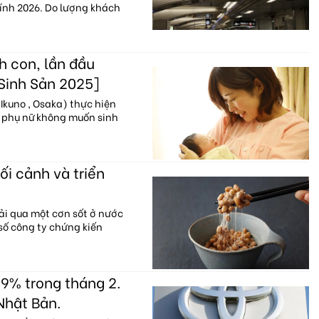
hính 2026. Do lượng khách
h con, lần đầu
 Sinh Sản 2025]
Ikuno , Osaka) thực hiện
% phụ nữ không muốn sinh
ối cảnh và triển
ải qua một cơn sốt ở nước
 số công ty chứng kiến
9% trong tháng 2.
Nhật Bản.