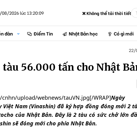
/08/2026 lúc 13:20:09
❌ Không thể tải thời tiết
ễn đàn
Điểm Tin
Nhật Bản học
Có gì mới
22/
 tàu 56.000 tấn cho Nhật Bả
n/cnhn/upload/webnews/tauVN.jpg[/WRAP]
Ngày 2
y Việt Nam (Vinashin) đã ký hợp đồng đóng mới 2 t
tocho của Nhật Bản. Đây là 2 tàu có sức chở lớn đầ
ashin sẽ đóng mới cho phía Nhật Bản.