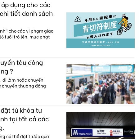
c áp dụng cho các
chi tiết danh sách
anh" cho các vi phạm giao
6 tuổi trở lên, mức phạt
huyến tàu đông
ông ?
c, đi làm hoặc chuyển
ác chuyến thường đông
đặt tủ khóa tự
nh tại tất cả các
g.
ng có thể đặt trước qua