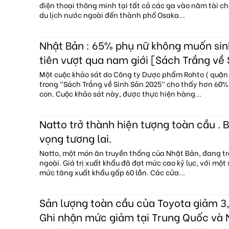
điện thoại thông minh tại tất cả các ga vào năm tài c
du lịch nước ngoài đến thành phố Osaka...
Nhật Bản : 65% phụ nữ không muốn sin
tiên vượt qua nam giới [Sách Trắng về
Một cuộc khảo sát do Công ty Dược phẩm Rohto ( quận 
trong "Sách Trắng về Sinh Sản 2025" cho thấy hơn 60
con. Cuộc khảo sát này, được thực hiện hàng...
Natto trở thành hiện tượng toàn cầu . B
vọng tương lai.
Natto, một món ăn truyền thống của Nhật Bản, đang tr
ngoài. Giá trị xuất khẩu đã đạt mức cao kỷ lục, với một
mức tăng xuất khẩu gấp 60 lần. Các cửa...
Sản lượng toàn cầu của Toyota giảm 3,
Ghi nhận mức giảm tại Trung Quốc và 