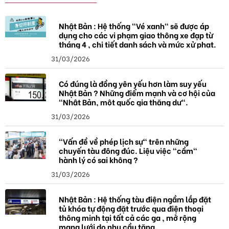
Nhật Bản : Hệ thống "Vé xanh" sẽ được áp
dụng cho các vi phạm giao thông xe đạp từ
tháng 4 , chi tiết danh sách và mức xử phạt.
31/03/2026
Có đúng là đồng yên yếu hơn làm suy yếu
Nhật Bản ? Những điểm mạnh và cơ hội của
"Nhật Bản, một quốc gia thặng dư".
31/03/2026
"Vấn đề về phép lịch sự" trên những
chuyến tàu đông đúc. Liệu việc "cầm"
hành lý có sai không ?
31/03/2026
Nhật Bản : Hệ thống tàu điện ngầm lắp đặt
tủ khóa tự động đặt trước qua điện thoại
thông minh tại tất cả các ga , mở rộng
mạng lưới do nhu cầu tăng.