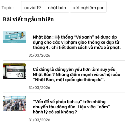
T
Topic:
covid 19
nhật bản
xét nghiệm pcr
ừ
k
Bài viết ngẫu nhiên
h
ó
a
Nhật Bản : Hệ thống "Vé xanh" sẽ được áp
dụng cho các vi phạm giao thông xe đạp từ
tháng 4 , chi tiết danh sách và mức xử phạt.
31/03/2026
Có đúng là đồng yên yếu hơn làm suy yếu
Nhật Bản ? Những điểm mạnh và cơ hội của
"Nhật Bản, một quốc gia thặng dư".
31/03/2026
"Vấn đề về phép lịch sự" trên những
chuyến tàu đông đúc. Liệu việc "cầm"
hành lý có sai không ?
31/03/2026