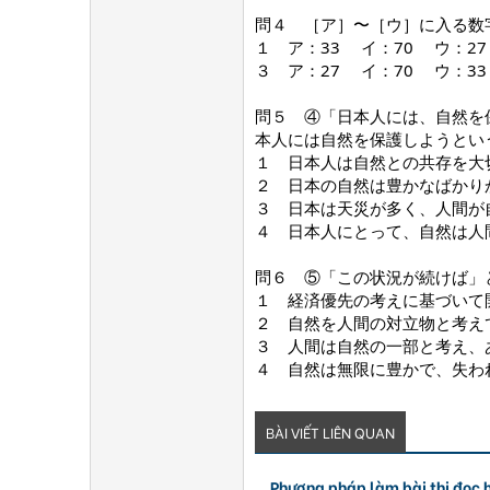
問４ ［ア］〜［ウ］に入る数
１ ア：33 イ：70
３ ア：27 イ：70
問５ ④「日本人には、自然を
本人には自然を保護しようとい
１ 日本人は自然との共存を大
２ 日本の自然は豊かなばかり
３ 日本は天災が多く、人間
４ 日本人にとって、自然は人
問６ ⑤「この状況が続けば」
１ 経済優先の考えに基づいて
２ 自然を人間の対
３ 人間は自然の一部と考え、
４ 自然は無限に豊かで、失わ
BÀI VIẾT LIÊN QUAN
Phương pháp làm bài thi đọc h