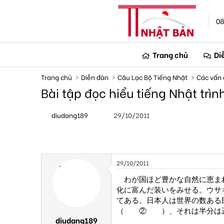
08
Trang chủ
Di
Trang chủ
Diễn đàn
Câu Lạc Bộ Tiếng Nhật
Các vấn 
Bài tập đọc hiểu tiếng Nhậ
T
N
diudang189
29/10/2011
h
g
r
à
e
y
a
g
d
ử
s
i
29/10/2011
t
a
わが国ほど豊かな自然に恵ま
r
化に富んだ装いをみせる。ウサ
t
てある。日本人は世界の数ある
e
（ ② ）、それは半分は正
r
diudang189