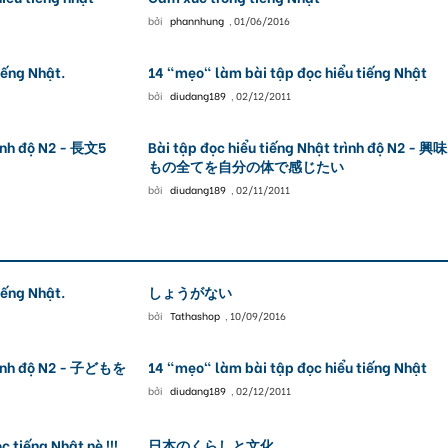
bởi
phannhung
,
01/06/2016
iếng Nhật.
14 "mẹo" làm bài tập đọc hiểu tiếng Nhật
bởi
diudang189
,
02/12/2011
trình độ N2 - 長文5
Bài tập đọc hiểu tiếng Nhật trình độ N2 - 
もの全てを自分の体で感じたい
bởi
diudang189
,
02/11/2011
iếng Nhật.
しょうがない
bởi
Tathashop
,
10/09/2016
trình độ N2 - 子どもを
14 "mẹo" làm bài tập đọc hiểu tiếng Nhật
bởi
diudang189
,
02/12/2011
 tiếng Nhật nè !!!
日本のくらしと文化