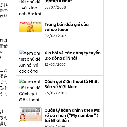
laptop ở Nhật
され
07/07/2008
島の
本的
Trang bán đấu giá của
yahoo Japan
02/06/2005
れは
面積
あ
Xin hỏi về các công ty tuyển
lao động đi Nhật
だ。
12/03/2007
こと
壊さ
Cách gọi điện thọai từ Nhật
でも
Bản về Việt Nam.
る不
26/02/2005
うも
Quản lý hành chính theo Mã
以
số cá nhân ("My number")
考え
tại Nhật Bản
護し
10/06/2015