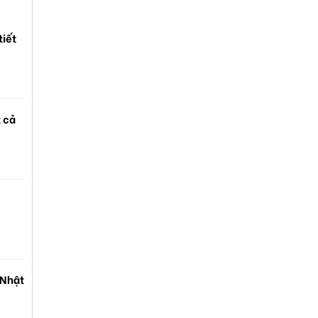
tiết
t cả
 Nhật