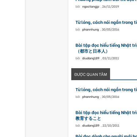
bởi
ngoctangjp
,
26/11/2019
Từ lóng, cách nói ngắn trong t
bởi
phannhung
,
30/05/2016
Bài tập đọc hiểu tiếng Nhật 
（都市と日本人）
bởi
diudang189
,
03/11/2011
ĐƯỢC QUAN TÂM
Từ lóng, cách nói ngắn trong t
bởi
phannhung
,
30/05/2016
Bài tập đọc hiểu tiếng Nhật 
教育すること
bởi
diudang189
,
22/10/2011
Bài đọc dành cho người mới học