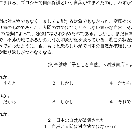
生まれる。プロシャで自然保護という言葉が生まれたのは、わずか2
の対立物でもなく、まして支配する対象でもなかった。空気や水
り前のものであった。人間の力ではびくともしない豊かな自然、そ
技術の進歩によって、急激に壊され始めたのである。しかし、まだ日
で、不落の城であるかのような印象が根を張っている。⑤この状況
うであったように、否、もっと恐ろしい形で日本の自然が破壊しつ
や取り返しがつかなくなる。
（河合雅雄「子どもと自然」＜岩波書店＞よ
れか。
 すると ３ しかし ４ だから
れか。
だから ３ しかし ４ それで
れか。
すぎる ２ 日本の自然が破壊された
発国だ ４ 自然と人間は対立物ではなかった