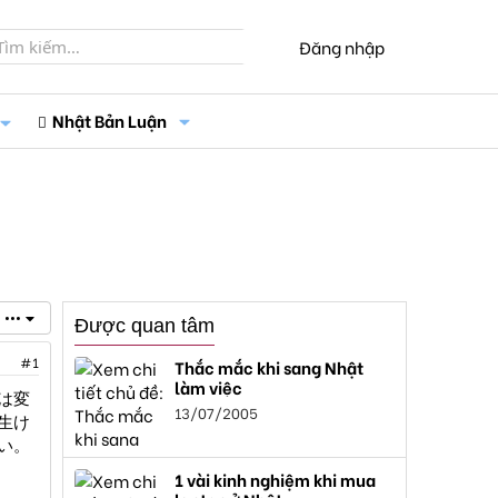
Đăng nhập
Nhật Bản Luận
•••
Được quan tâm
#1
Thắc mắc khi sang Nhật
làm việc
は変
13/07/2005
生け
い。
1 vài kinh nghiệm khi mua