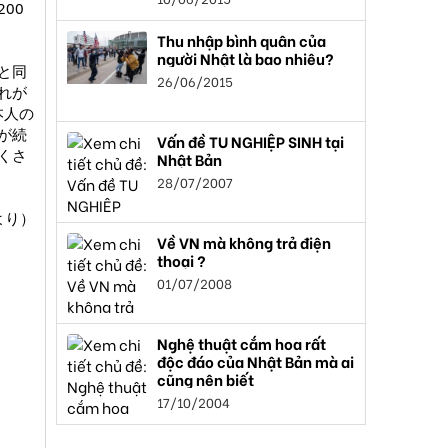
00
Thu nhập bình quân của
người Nhật là bao nhiêu?
と同
26/06/2015
れが
本人の
が続
Vấn đề TU NGHIỆP SINH tại
くさ
Nhật Bản
28/07/2007
り）​
Về VN mà không trả điện
thoại ?
01/07/2008
Nghệ thuật cắm hoa rất
độc đáo của Nhật Bản mà ai
cũng nên biết
17/10/2004