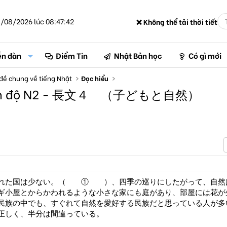
/08/2026 lúc 08:47:42
❌ Không thể tải thời tiết
ễn đàn
Điểm Tin
Nhật Bản học
Có gì mới
đề chung về tiếng Nhật
Đọc hiểu
t trình độ N2 - 長文４ （子どもと自然）
れた国は少ない。（ ① ）、四季の巡りにしたがって、自然
ギ小屋とからかわれるような小さな家にも庭があり、部屋には花が
民族の中でも、すぐれて自然を愛好する民族だと思っている人が多
しく、半分は間違っている。