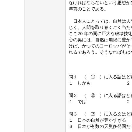
なければならないという思想が
年前のことである。
日本人にとっては、自然は人間
じく、人間を取り巻くごく当た
ここ20 年の間に巨大な破壊
心の奥には、自然は無限に豊か
けば、かつてのヨーロッパがそ
れるであろう。そうなればもは
問１ （ ① ）に入る語はど
１ しかも ２
問２ （ ② ）に入る語はど
１ では ２ 
問３ （ ③ ）に入る文はど
１ 日本の自然が豊か
３ 日本が有数の天災多