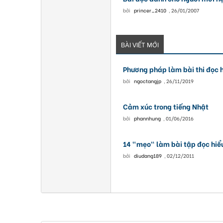
bởi
princer_2410
,
26/01/2007
BÀI VIẾT MỚI
Phương pháp làm bài thi đọc h
bởi
ngoctangjp
,
26/11/2019
Cảm xúc trong tiếng Nhật
bởi
phannhung
,
01/06/2016
14 "mẹo" làm bài tập đọc hiể
bởi
diudang189
,
02/12/2011