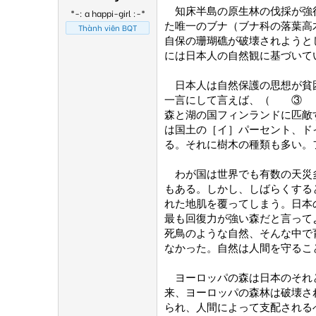
知床半島の原生林の伐採が強行
*-: a happi-girl :-*
た唯一のブナ（ブナ科の落葉高
Thành viên BQT
自保の珊瑚礁が破壊されようと
には日本人の自然観に基づいて
日本人は自然保護の思想が貧
一言にして言えば、（ ③ 
森と湖の国フィンランドに匹敵
は国土の［イ］パーセント、ド
る。それに樹木の種類も多い。
わが国は世界でも有数の天災多
もある。しかし、しばらくする
れた地肌を覆ってしまう。日本
最も回復力が強い森だと言って
死鳥のような自然、そんな中で
なかった。自然は人間を守るこ
ヨーロッパの森は日本のそれと
来、ヨーロッパの森林は破壊さ
られ、人間によって支配される