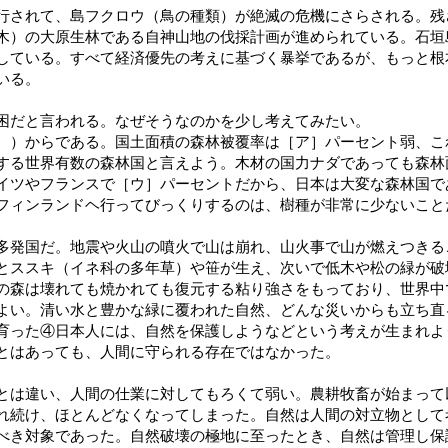
されて、島フクロウ（鳥の種類）が絶滅の危機にさらされる。残
木）の大原生林である自神山地の伐採計画が進められている。石垣
している。すべて経済優先の考えに基づく暴挙であるが、もっと根
いる。
困だと言われる。なぜそうなのかを少し考えてみたい。
）からである。国土面積の森林被覆率は［ア］パーセント弱、こ
する世界有数の森林国と言えよう。木材の国力ナダであっても森林
イツやフランスで［ウ］パーセントだから、日本は大変な森林国で
フィンランドヘ行ってびっくりするのは、樹種が非常に少ないこと
発国だ。地震や火山の噴火で山は崩れ、山火事で山が燃えつきる
とススキ（イネ科の多年草）や笹が生え、次いで低木や松の緑が破
の森は壊れても焼かれても復元する粘り強さをもっており、世界中
よい。清い水と豊かな緑に覆われた自然、どんな災いからも立ち直
育った④日本人には、自然を保護しようなどという考えが生まれよ
とはあっても、人間に守られる存在ではなかった。
は違い、人間の仕業に対してもろくて弱い。農耕牧畜が始まって
れ続け、ほとんどなくなってしまった。自然は人間の対立物として
べき対象であった。自然破壊の極地に至ったとき、自然は管理し保