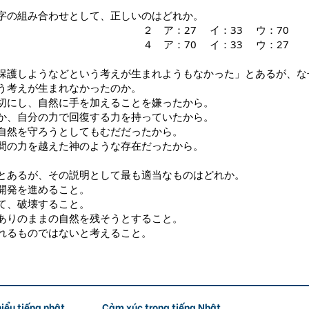
字の組み合わせとして、正しいのはどれか。
 ウ：27 ２ ア：27 イ：33 ウ：70
 ウ：33 ４ ア：70 イ：33 ウ：27
保護しようなどという考えが生まれようもなかった」とあるが、な
う考えが生まれなかったのか。
切にし、自然に手を加えることを嫌ったから。
か、自分の力で回復する力を持っていたから。
が自然を守ろうとしてもむだだったから。
間の力を越えた神のような存在だったから。
とあるが、その説明として最も適当なものはどれか。
開発を進めること。
立物と考えて、破壊すること。
ありのままの自然を残そうとすること。
れるものではないと考えること。
iểu tiếng nhật
Cảm xúc trong tiếng Nhật