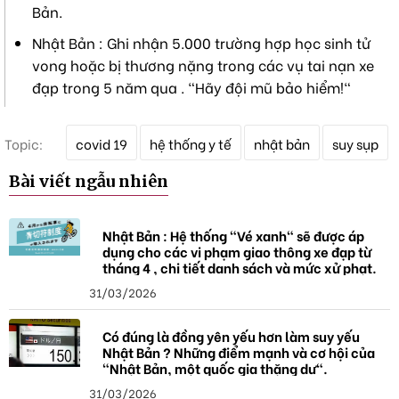
Bản.
Nhật Bản : Ghi nhận 5.000 trường hợp học sinh tử
vong hoặc bị thương nặng trong các vụ tai nạn xe
đạp trong 5 năm qua . "Hãy đội mũ bảo hiểm!"
T
Topic:
covid 19
hệ thống y tế
nhật bản
suy sụp
ừ
k
Bài viết ngẫu nhiên
h
ó
a
Nhật Bản : Hệ thống "Vé xanh" sẽ được áp
dụng cho các vi phạm giao thông xe đạp từ
tháng 4 , chi tiết danh sách và mức xử phạt.
31/03/2026
Có đúng là đồng yên yếu hơn làm suy yếu
Nhật Bản ? Những điểm mạnh và cơ hội của
"Nhật Bản, một quốc gia thặng dư".
31/03/2026