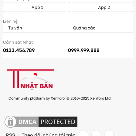
App 1
App 2
Liên hệ
Tư vấn
Quảng cáo
Cảnh sát Nhật
0123.456.789
0999.999.888
®
Community platform by XenForo
© 2010-2025 XenForo Ltd.
RSS
Theo dõi chúng tôi trên