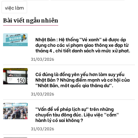
k
việc làm
h
ó
Bài viết ngẫu nhiên
a
Nhật Bản : Hệ thống "Vé xanh" sẽ được áp
dụng cho các vi phạm giao thông xe đạp từ
tháng 4 , chi tiết danh sách và mức xử phạt.
31/03/2026
Có đúng là đồng yên yếu hơn làm suy yếu
Nhật Bản ? Những điểm mạnh và cơ hội của
"Nhật Bản, một quốc gia thặng dư".
31/03/2026
"Vấn đề về phép lịch sự" trên những
chuyến tàu đông đúc. Liệu việc "cầm"
hành lý có sai không ?
31/03/2026