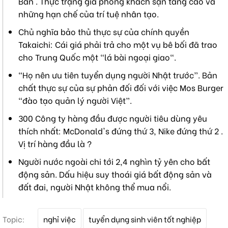
Bản . Thực trạng giá phòng khách sạn tăng cao và
những hạn chế của trí tuệ nhân tạo.
Chủ nghĩa bảo thủ thực sự của chính quyền
Takaichi: Cái giá phải trả cho một vụ bê bối đã trao
cho Trung Quốc một "lá bài ngoại giao".
“Họ nên ưu tiên tuyển dụng người Nhật trước”. Bản
chất thực sự của sự phản đối đối với việc Mos Burger
“đào tạo quản lý người Việt”.
300 Công ty hàng đầu được người tiêu dùng yêu
thích nhất: McDonald's đứng thứ 3, Nike đứng thứ 2 .
Vị trí hàng đầu là ?
Người nước ngoài chi tới 2,4 nghìn tỷ yên cho bất
động sản. Dấu hiệu suy thoái giá bất động sản và
đất đai, người Nhật không thể mua nổi.
T
Topic:
nghỉ việc
tuyển dụng sinh viên tốt nghiệp
ừ